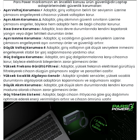
Pars Power markamızın en öncelikli konusu ürün güvenliğidir.Laptop
adaptörlerindeki güvenlik korumaları:
Aşırı Voltaj Koruması ⚡
Adaptör, giriş voltajının belirli bir seviyenin üzerine
çıkmasını engelleyerek cihazınızı yüksek voltajdan korur.
Aşırı Akım Koruması ⚠️
Adaptör, çıkış akımının güvenli sınırların üzerine
çıkmasını engeller, böylece hem adaptör hem de bağlı cihazlar korunur.
Kısa Devre Koruması :
Adaptör, kısa devre durumlarında kendini kapatarak
yangın veya diğer tehlikeli durumları önler.
Aşırı Isınma Koruması :
Adaptör, iç sıcaklığının güvenli seviyelerin üzerine
çıkmasını engelleyerek aşırı ısınmayı önler ve güvenliği artırır.
Düşük Voltaj Koruması ⬇️
Adaptör, giriş voltajının çok düşük seviyelere inmesini
engelleyerek stabil bir şarj sağlanmasına yardımcı olur.
Güç Dalgası Koruması :
Adaptör, ani güç dalgalanmalarına karşı cihazınızı
korur, böylece elektronik bileşenlerin zarar görmesini önler.
Yüksek Frekans Gürültü Filtresi :
Adaptör, yüksek frekanslı elektriksel gürültüyü
filtreleyerek cihazın düzgün çalışmasını sağlar ve parazitleri azaltır.
Yüksek Sıcaklık Algılayıcı Sensör :
Adaptör içindeki sensörler, yüksek sıcaklık
durumlarını algılayarak adaptörün kapanmasını ve soğumasını sağlar.
Düşük Akım Koruması :
Adaptör, çok düşük akım durumlarında kendini koruma
moduna alarak cihazın zarar görmesini önler.
Güç Yönetim Sistemi :
Adaptör, bağlı cihazın ihtiyacına göre güç dağılımını
optimize ederek enerji verimliliğini artırır ve cihazın ömrünü uzatır.