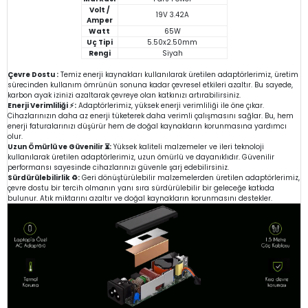
Volt /
19V 3.42A
Amper
Watt
65W
Uç Tipi
5.50x2.50mm
Rengi
Siyah
Çevre Dostu :
Temiz enerji kaynakları kullanılarak üretilen adaptörlerimiz, üretim
sürecinden kullanım ömrünün sonuna kadar çevresel etkileri azaltır. Bu sayede,
karbon ayak izinizi azaltarak çevreye olan katkınızı artırabilirsiniz.
Enerji Verimliliği ⚡:
Adaptörlerimiz, yüksek enerji verimliliği ile öne çıkar.
Cihazlarınızın daha az enerji tüketerek daha verimli çalışmasını sağlar. Bu, hem
enerji faturalarınızı düşürür hem de doğal kaynakların korunmasına yardımcı
olur.
Uzun Ömürlü ve Güvenilir ⏳:
Yüksek kaliteli malzemeler ve ileri teknoloji
kullanılarak üretilen adaptörlerimiz, uzun ömürlü ve dayanıklıdır. Güvenilir
performansı sayesinde cihazlarınızı güvenle şarj edebilirsiniz.
Sürdürülebilirlik ♻️:
Geri dönüştürülebilir malzemelerden üretilen adaptörlerimiz,
çevre dostu bir tercih olmanın yanı sıra sürdürülebilir bir geleceğe katkıda
bulunur. Atık miktarını azaltır ve doğal kaynakların korunmasını destekler.