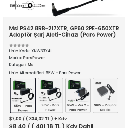
Msi PS42 8RB-217XTR, GP60 2PE-650XTR
Adaptör Şarj Aleti-Cihazı (Pars Power)
Ürün Kodu:
XNW33X4L
Marka:
ParsPower
Kategori:
Msi
Ürün Alternatifleri: 65W - Pars Power
90W - Pars
65W - Ver.2 -
90W - Orijinal
65W - Pars
Power
Pars Power
Üretici
Power
$7,00
/ ( 334,32 TL ) + Kdv
$8,40
/ ( 401,18 TL ) Kdv Dahil