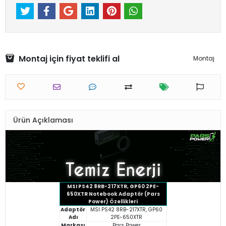
Montaj için fiyat teklifi al
Montaj
Ürün Açıklaması
MSI PS42 8RB-217XTR, GP60 2PE-
650XTR Notebook Adaptör (Pars
Power) Özellikleri
Adaptör
MSI PS42 8RB-217XTR, GP60
Adı
2PE-650XTR
Markası
Pars Power