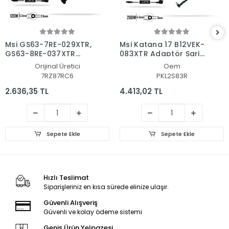
Msi GS63-7RE-029XTR,
Msi Katana 17 B12VEK-
GS63-8RE-037XTR
083XTR Adaptör Şarj
Adaptör Şarj Aleti-
Aleti-Cihazı
Orijinal Üretici
Oem
Cihazı
7RZ87RC6
PKL2S83R
2.636,35 TL
4.413,02 TL
Sepete Ekle
Sepete Ekle
Hızlı Teslimat
Siparişleriniz en kısa sürede elinize ulaşır.
Güvenli Alışveriş
Güvenli ve kolay ödeme sistemi
Geniş Ürün Yelpazesi