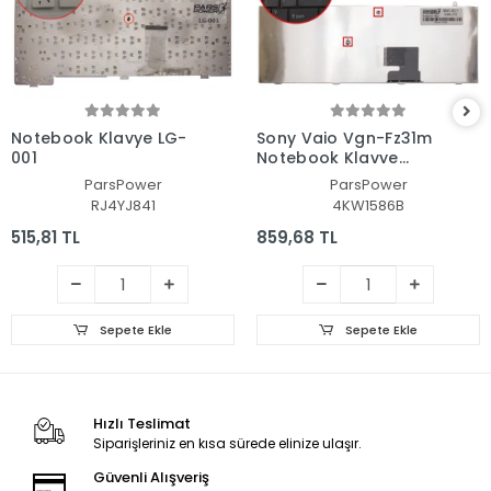
Notebook Klavye LG-
Sony Vaio Vgn-Fz31m
001
Notebook Klavye
(Siyah ENG)
ParsPower
ParsPower
RJ4YJ841
4KW1586B
515,81 TL
859,68 TL
Sepete Ekle
Sepete Ekle
Hızlı Teslimat
Siparişleriniz en kısa sürede elinize ulaşır.
Güvenli Alışveriş