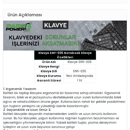
Ürün Açıklaması
Klavye SNY-035 Notebook Klavye
Özellikleri
Ürün Adı
Klavye SNY-035
Klavye Rengi
Klavye Dili
SNY-035
Klavye Durumu
Yeni Ambalajında
Garanti Süresi
1 Yıl
1. Ergonomik Tasarım
Kaliteli bir laptop klavyesi ergonomik bir tasarıma sahip olmalıdır. Ergonomik
tasarım, bilek ve el pozisyonunu destekleyerek uzun süreli kullanımlarda bilek
ağrısı ve rahatsızlıkların önüne geçer. Kullanıcıların rahat bir şekilde yazabilmesi
için tuşların yerleşimi ve yüksekliği özenle tasarlanmıştır.
2. Dayanıklılık ve Uzun Ömür ⏳
Kaliteli klavyeler dayanıklı malzemelerden üretilir ve uzun ömürlü kullanım
sunar. Bu tür klavyeler, yoğun kullanıma rağmen tuşlarının bozulmaması ve
işlevselliğini yitirmemesiyle bilinir. Yüksek kaliteli tuşlar, yazma deneyimini
iyileştirir ve uzun süre boyunca sorunsuz çalışır.