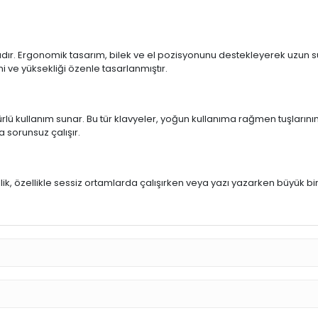
ıdır. Ergonomik tasarım, bilek ve el pozisyonunu destekleyerek uzun sür
mi ve yüksekliği özenle tasarlanmıştır.
rlü kullanım sunar. Bu tür klavyeler, yoğun kullanıma rağmen tuşlarının
a sorunsuz çalışır.
u
llik, özellikle sessiz ortamlarda çalışırken veya yazı yazarken büyük bi