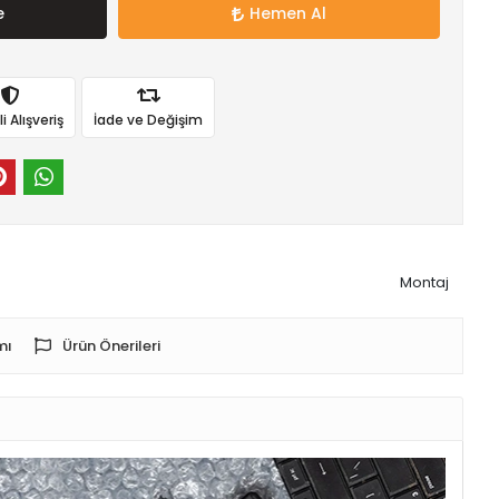
e
Hemen Al
 Alışveriş
İade ve Değişim
Montaj
mı
Ürün Önerileri