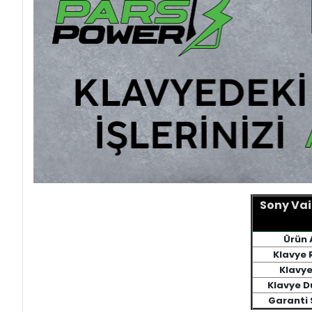
Sony Va
Ürün 
Klavye 
Klavye 
Klavye 
Garanti 