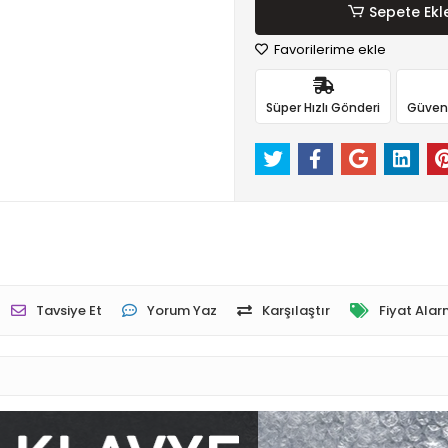
Sepete Ekl
Favorilerime ekle
Süper Hızlı Gönderi
Güvenli
Tavsiye Et
Yorum Yaz
Karşılaştır
Fiyat Alar