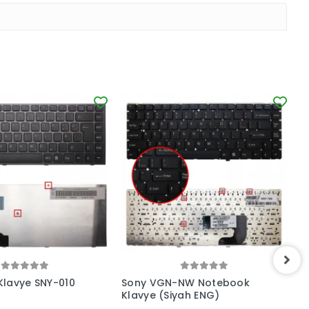
lavye SNY-010
Sony VGN-NW Notebook
N
Klavye (Siyah ENG)