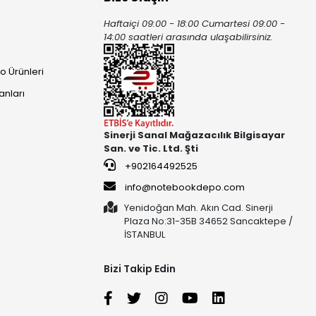
Haftaiçi 09:00 - 18:00 Cumartesi 09:00 -
ı
14:00 saatleri arasında ulaşabilirsiniz.
o Ürünleri
anları
Sinerji Sanal Mağazacılık Bilgisayar
San. ve Tic. Ltd. Şti
+902164492525
info@notebookdepo.com
Yenidoğan Mah. Akın Cad. Sinerji
Plaza No:31-35B 34652 Sancaktepe /
İSTANBUL
Bizi Takip Edin