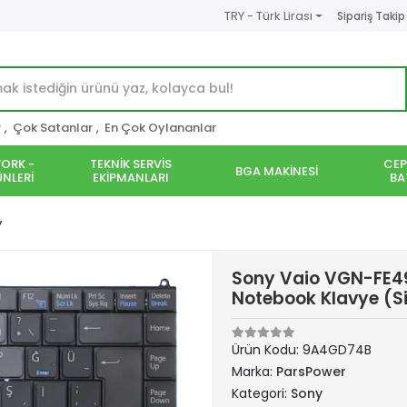
TRY - Türk Lirası
Sipariş Takip
r
,
Çok Satanlar
,
En Çok Oylananlar
ORK -
TEKNİK SERVİS
CEP
BGA MAKİNESİ
NLERİ
EKİPMANLARI
BA
y
Sony Vaio VGN-FE4
Notebook Klavye (S
Ürün Kodu:
9A4GD74B
Marka:
ParsPower
Kategori:
Sony