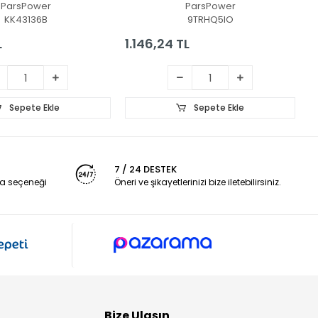
ParsPower
ParsPower
KK43136B
9TRHQ5IO
L
1.146,24 TL
1
Sepete Ekle
Sepete Ekle
7 / 24 DESTEK
a seçeneği
Öneri ve şikayetlerinizi bize iletebilirsiniz.
Bize Ulaşın