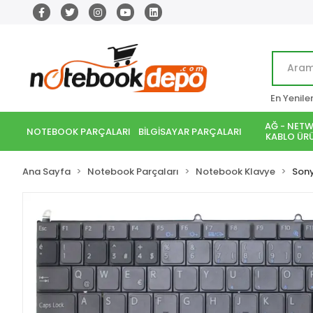
En Yenile
AĞ - NETW
NOTEBOOK PARÇALARI
BİLGİSAYAR PARÇALARI
KABLO ÜRÜ
Ana Sayfa
Notebook Parçaları
Notebook Klavye
Son