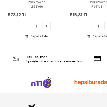
ParsPower
ParsPower
IL86ZY66
RJ4YJ841
573,12 TL
515,81 TL
Sepete Ekle
Sepete Ek
Hızlı Teslimat
Siparişleriniz en kısa sürede elinize ulaşır.