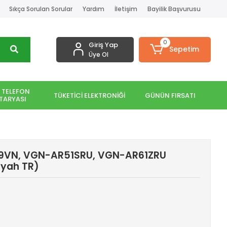
Sıkça Sorulan Sorular
Yardım
İletişim
Bayilik Başvurusu
0
Giriş Yap
Sepetim
Üye Ol
 TELEFON
TÜKETİCİ ELEKTRONİĞİ
GÜNÜN FIRSATI
TARYASI
9VN, VGN-AR51SRU, VGN-AR61ZRU
iyah TR)