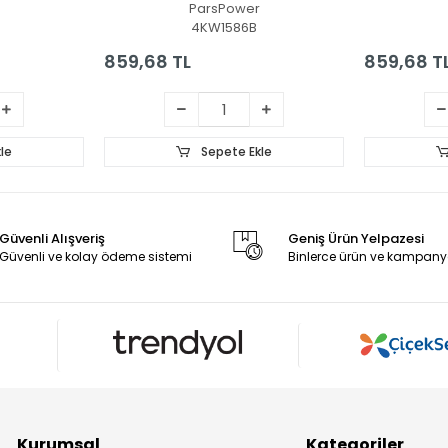
ParsPower
4KW1586B
859,68 TL
859,68 T
le
Sepete Ekle
Güvenli Alışveriş
Geniş Ürün Yelpazesi
Güvenli ve kolay ödeme sistemi
Binlerce ürün ve kampany
Kurumsal
Kategoriler