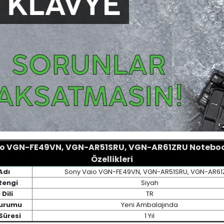
io VGN-FE49VN, VGN-AR51SRU, VGN-AR61ZRU Noteboo
Özellikleri
Adı
Sony Vaio VGN-FE49VN, VGN-AR51SRU, VGN-AR61
Rengi
Siyah
Dili
TR
Durumu
Yeni Ambalajında
Süresi
1 Yıl