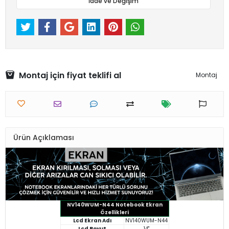
İade ve Değişim
Montaj için fiyat teklifi al
Montaj
Ürün Açıklaması
NV140WUM-N44 Notebook Ekran
Özellikleri
Lcd Ekran Adı
NV140WUM-N44
Lcd Boyut
14"