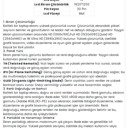
Lcd Ekran Çözünürlük
1920*1200
Pin Sayısı
30 Pin
Lcd Yüzeyi
Mat
1. Ekran Çözünürlüğü
Kaliteli bir laptop ekranı yüksek çözünürlük sunar. Çözünürlük, ekrandaki piksel
sayısını belirler ve görüntülerin ne kadar net ve detaylı olduğunu gösterir. Yaygın
ekran çözünürlükleri arasında HD (1366x768),Full HD (1920x1080),Quad HD
(2560x1440) ve 4K Ultra HD (3840x2160) bulunur. Yüksek çözünürlük, özellikle
grafik tasarımı, video düzenleme ve oyun gibi görsel açıdan yoğun görevlerde
büyük bir fark yaratır.
2. Panel Türü
Ekran panel türü, görüntü kalitesini ve renk doğruluğunu etkiler. Yaygın olarak
kullanılan panel türleri şunlardır:
TN (Twisted Nematic):
Hızlı tepki süresi ve yüksek yenileme hızı sunar, ancak
renk doğruluğu ve görüş açıları sınırlıdır.
IPS (In-Plane Switching):
Geniş görüş açıları ve üstün renk doğruluğu sağlar, bu
da multimedya tüketimi ve profesyonel grafik çalışmaları için idealdir.
OLED (Organic Light-Emitting Diode):
Derin siyahlar, canlı renkler ve yüksek
kontrast oranı sunar. Enerji verimliliği yüksektir ve ince tasarımlar sağlar.
3. Renk Doğruluğu ve Gamut
Kaliteli bir laptop ekranı, doğru ve canlı renkler sunmalıdır. Renk gamutu, ekranın
gösterebildiği renk aralığını ifade eder. %100 sRGB veya daha geniş bir renk
gamutu (Adobe RGB, DCI-P3) sunan ekranlar, özellikle fotoğraf düzenleme, video
düzenleme ve grafik tasarımı gibi profesyonel işler için önemlidir. Renk
doğruluğu, ekranın gerçek renkleri ne kadar doğru gösterdiğini belirtir ve bu,
kalibrasyonla daha da iyileştirilebilir.
4. Parlaklık ve Yansımayı Önleme
Ekran parlaklığı, ekranın maksimum ışık çıkışını ifade eder ve genellikle nit
birimiyle ölçülür. Yüksek parlaklık seviyesi, özellikle dış mekan kullanımı veya