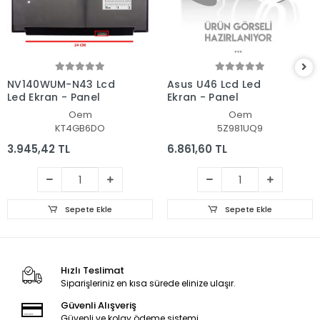
NV140WUM-N43 Lcd
Asus U46 Lcd Led
Led Ekran - Panel
Ekran - Panel
Oem
Oem
KT4GB6DO
5Z981UQ9
3.945,42 TL
6.861,60 TL
Sepete Ekle
Sepete Ekle
Hızlı Teslimat
Siparişleriniz en kısa sürede elinize ulaşır.
Güvenli Alışveriş
Güvenli ve kolay ödeme sistemi