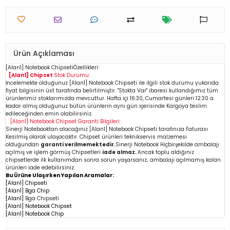
Ürün Açıklaması
[Alan1]
Notebook
Chipseti
Özellikleri:
[Alan1] Chipset
Stok Durumu:
İncelemekte olduğunuz
[Alan1]
Notebook Chipseti
ile ilgili stok durumu yukarıda
fiyat bilgisinin üst tarafında belirtilmiştir. "Stokta Var" ibaresi kullandığımız tüm
ürünlerimiz stoklarımızda mevcuttur. Hafta içi 16:30, Cumartesi günleri 12:30 a
kadar almış olduğunuz bütün ürünlerin aynı gün içerisinde Kargoya teslim
edileceğinden emin
olabilirsiniz.
[Alan1]
Notebook Chipset
Garanti Bilgileri:
Sinerji Notebooktan alacağınız [Alan1]
Notebook Chipseti
tarafınıza Faturası
Kesilmiş olarak ulaşacaktır. Chipset ürünleri teknikservis malzemesi
olduğundan
garanti verilmemektedir.
Sinerji Notebook Hiçbirşekilde ambalajı
açılmış ve işlem görmüş Chipsetleri
iade almaz.
Ancak toplu aldığınız
chipsetlerde ilk kullanımdan sonra sorun yaşarsanız; ambalajı açılmamış kalan
ürünleri iade edebilirsiniz.
Bu Ürüne Ulaşırken Yapılan Aramalar:
[Alan1] Chipseti
[Alan1] Bga Chip
[Alan1]
Bga Chipseti
[Alan1] Notebook Chipset
[Alan1] Notebook Chip