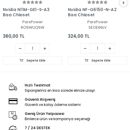
Nvidia N11M-GE1-S-A3
Nvidia NF-G6150-N-A2
Bga Chipset
Bga Chipset
ParsPower
ParsPower
RO5WUQ5W
SEOE66LV
360,00 TL
324,00 TL
Sepete Ekle
Sepete Ekle
Hızlı Teslimat
Siparişleriniz en kısa sürede elinize ulaşır.
Güvenli Alışveriş
Güvenli ve kolay ödeme sistemi
Geniş Ürün Yelpazesi
Binlerce ürün ve kampanya seçeneği
7 / 24 DESTEK