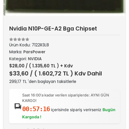
Nvidia N10P-GE-A2 Bga Chipset
Ürün Kodu:
7122R3L8
Marka:
ParsPower
Kategori:
NVIDIA
$28,00
/ ( 1.335,60 TL ) + Kdv
$33,60
/ ( 1.602,72 TL ) Kdv Dahil
299,17 TL 'den başlayan taksitlerle
Saat 16:00'a kadar verilen siparişlerde: AYNI GÜN
KARGO!
00:57:15
içerisinde sipariş verirseniz
Bugün
Kargoda !