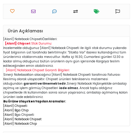
Ürün Açıklaması
[Alan1]
Notebook
Chipseti
Özellikleri:
[Alan1] Chipset
Stok Durumu:
İncelemekte olduğunuz
[Alan1]
Notebook Chipseti
ile ilgili stok durumu yukarıda
fiyat bilgisinin üst tarafında belirtilmiştir. "Stokta Var" ibaresi kullandığımız tüm
ürünlerimiz stoklarımızda mevcuttur. Hafta içi 16:30, Cumartesi günleri 12:30 a
kadar almış olduğunuz bütün ürünlerin aynı gün içerisinde Kargoya teslim
edileceğinden emin
olabilirsiniz.
[Alan1]
Notebook Chipset
Garanti Bilgileri:
Sinerji Notebooktan alacağınız [Alan1]
Notebook Chipseti
tarafınıza Faturası
Kesilmiş olarak ulaşacaktır. Chipset ürünleri teknikservis malzemesi
olduğundan
garanti verilmemektedir.
Sinerji Notebook Hiçbirşekilde ambalajı
açılmış ve işlem görmüş Chipsetleri
iade almaz.
Ancak toplu aldığınız
chipsetlerde ilk kullanımdan sonra sorun yaşarsanız; ambalajı açılmamış kalan
ürünleri iade edebilirsiniz.
Bu Ürüne Ulaşırken Yapılan Aramalar:
[Alan1] Chipseti
[Alan1] Bga Chip
[Alan1]
Bga Chipseti
[Alan1] Notebook Chipset
[Alan1] Notebook Chip