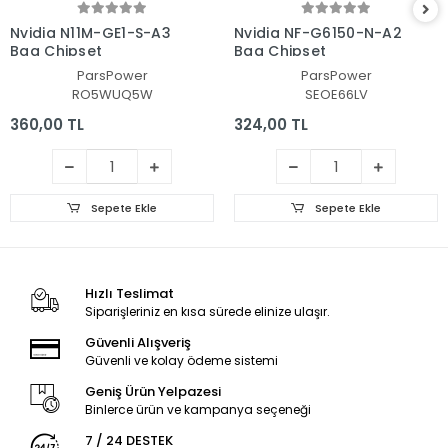
Nvidia N11M-GE1-S-A3
Nvidia NF-G6150-N-A2
Bga Chipset
Bga Chipset
ParsPower
ParsPower
RO5WUQ5W
SEOE66LV
360,00 TL
324,00 TL
Sepete Ekle
Sepete Ekle
Hızlı Teslimat
Siparişleriniz en kısa sürede elinize ulaşır.
Güvenli Alışveriş
Güvenli ve kolay ödeme sistemi
Geniş Ürün Yelpazesi
Binlerce ürün ve kampanya seçeneği
7 / 24 DESTEK