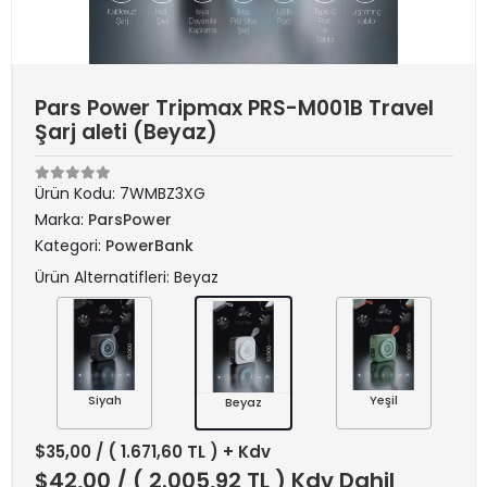
Pars Power Tripmax PRS-M001B Travel
Şarj aleti (Beyaz)
Ürün Kodu:
7WMBZ3XG
Marka:
ParsPower
Kategori:
PowerBank
Ürün Alternatifleri: Beyaz
Siyah
Yeşil
Beyaz
$35,00
/ ( 1.671,60 TL ) + Kdv
$42,00
/ ( 2.005,92 TL ) Kdv Dahil