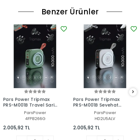
Benzer Ürünler
Pars Power Tripmax
Pars Power Tripmax
PRS-M001B Travel Şarj
PRS-M001B Seyehat
aleti (Yeşil)
Şarj aleti (Beyaz)
ParsPower
ParsPower
4FPB266G
HD2U5ALV
2.005,92 TL
2.005,92 TL