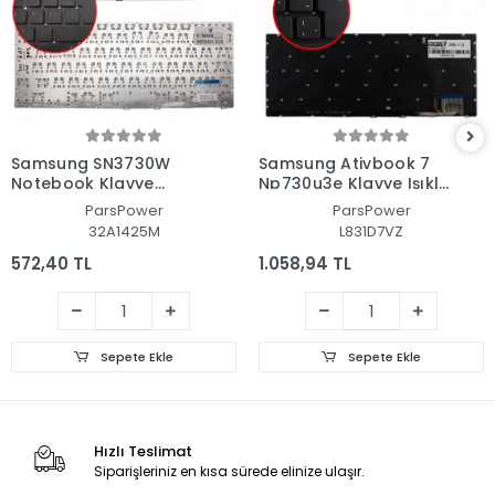
Samsung SN3730W
Samsung Ativbook 7
Notebook Klavye
Np730u3e Klavye Işıklı
(Siyah TR)
(Siyah TR)
ParsPower
ParsPower
32A1425M
L831D7VZ
572,40 TL
1.058,94 TL
Sepete Ekle
Sepete Ekle
Hızlı Teslimat
Siparişleriniz en kısa sürede elinize ulaşır.