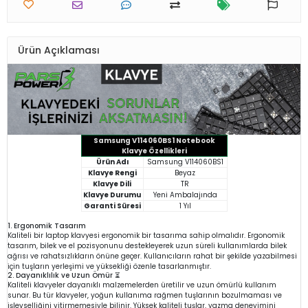
Ürün Açıklaması
Samsung V114060BS1 Notebook
Klavye Özellikleri
Ürün Adı
Samsung V114060BS1
Klavye Rengi
Beyaz
Klavye Dili
TR
Klavye Durumu
Yeni Ambalajında
Garanti Süresi
1 Yıl
1. Ergonomik Tasarım
Kaliteli bir laptop klavyesi ergonomik bir tasarıma sahip olmalıdır. Ergonomik
tasarım, bilek ve el pozisyonunu destekleyerek uzun süreli kullanımlarda bilek
ağrısı ve rahatsızlıkların önüne geçer. Kullanıcıların rahat bir şekilde yazabilmesi
için tuşların yerleşimi ve yüksekliği özenle tasarlanmıştır.
2. Dayanıklılık ve Uzun Ömür ⏳
Kaliteli klavyeler dayanıklı malzemelerden üretilir ve uzun ömürlü kullanım
sunar. Bu tür klavyeler, yoğun kullanıma rağmen tuşlarının bozulmaması ve
işlevselliğini yitirmemesiyle bilinir. Yüksek kaliteli tuşlar, yazma deneyimini