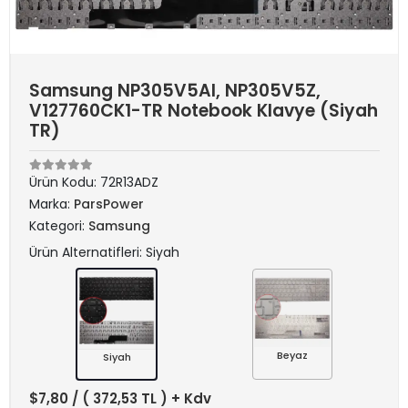
Samsung NP305V5AI, NP305V5Z,
V127760CK1-TR Notebook Klavye (Siyah
TR)
Ürün Kodu:
72R13ADZ
Marka:
ParsPower
Kategori:
Samsung
Ürün Alternatifleri: Siyah
Beyaz
Siyah
$7,80
/ ( 372,53 TL ) + Kdv