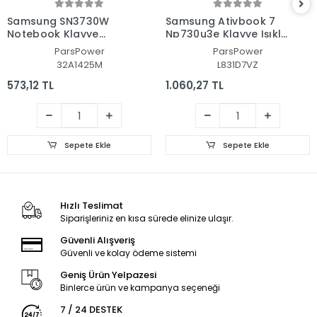
Samsung SN3730W
Samsung Ativbook 7
Notebook Klavye
Np730u3e Klavye Işıklı
(Siyah TR)
(Siyah TR)
ParsPower
ParsPower
32A1425M
L831D7VZ
573,12 TL
1.060,27 TL
Sepete Ekle
Sepete Ekle
Hızlı Teslimat
Siparişleriniz en kısa sürede elinize ulaşır.
Güvenli Alışveriş
Güvenli ve kolay ödeme sistemi
Geniş Ürün Yelpazesi
Binlerce ürün ve kampanya seçeneği
7 / 24 DESTEK