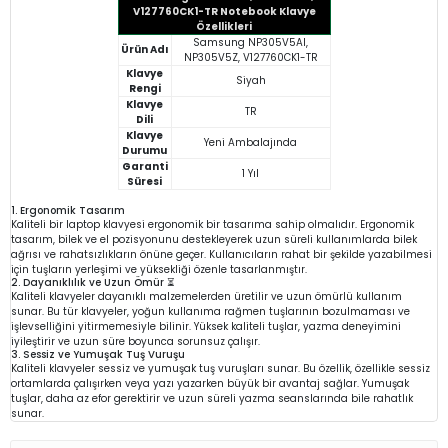
V127760CK1-TR Notebook Klavye
Özellikleri
Samsung NP305V5AI,
Ürün Adı
NP305V5Z, V127760CK1-TR
Klavye
Siyah
Rengi
Klavye
TR
Dili
Klavye
Yeni Ambalajında
Durumu
Garanti
1 Yıl
Süresi
1. Ergonomik Tasarım
Kaliteli bir laptop klavyesi ergonomik bir tasarıma sahip olmalıdır. Ergonomik
tasarım, bilek ve el pozisyonunu destekleyerek uzun süreli kullanımlarda bilek
ağrısı ve rahatsızlıkların önüne geçer. Kullanıcıların rahat bir şekilde yazabilmesi
için tuşların yerleşimi ve yüksekliği özenle tasarlanmıştır.
2. Dayanıklılık ve Uzun Ömür ⏳
Kaliteli klavyeler dayanıklı malzemelerden üretilir ve uzun ömürlü kullanım
sunar. Bu tür klavyeler, yoğun kullanıma rağmen tuşlarının bozulmaması ve
işlevselliğini yitirmemesiyle bilinir. Yüksek kaliteli tuşlar, yazma deneyimini
iyileştirir ve uzun süre boyunca sorunsuz çalışır.
3. Sessiz ve Yumuşak Tuş Vuruşu
Kaliteli klavyeler sessiz ve yumuşak tuş vuruşları sunar. Bu özellik, özellikle sessiz
ortamlarda çalışırken veya yazı yazarken büyük bir avantaj sağlar. Yumuşak
tuşlar, daha az efor gerektirir ve uzun süreli yazma seanslarında bile rahatlık
sunar.