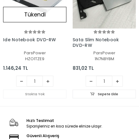
Tükendi
Ide Notebook DVD-RW
Sata Slim Notebook
DVD-RW
ParsPower
ParsPower
HZO1TZE9
1N7N8Y8M
1.146,24 TL
831,02 TL
Stokta Yok
Sepete Ekle
Hızlı Teslimat
Siparişleriniz en kısa sürede elinize ulaşır.
Güvenli Alışveriş