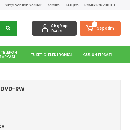
Sıkça Sorulan Sorular
Yardım
İletişim
Bayilik Başvurusu
0
Giriş Yap
Sepetim
Üye Ol
 TELEFON
TÜKETİCİ ELEKTRONİĞİ
GÜNÜN FIRSATI
TARYASI
k DVD-RW
Kdv