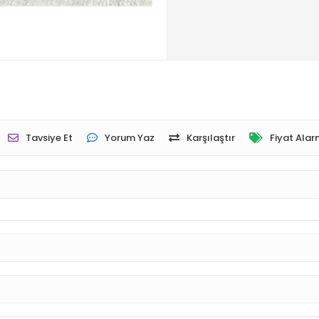
Tavsiye Et
Yorum Yaz
Karşılaştır
Fiyat Alar