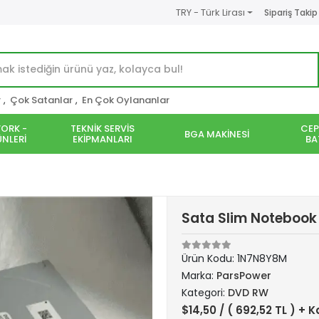
TRY - Türk Lirası
Sipariş Takip
r
,
Çok Satanlar
,
En Çok Oylananlar
ORK -
TEKNİK SERVİS
CEP
BGA MAKİNESİ
NLERİ
EKİPMANLARI
BA
Sata Slim Noteboo
Ürün Kodu:
1N7N8Y8M
Marka:
ParsPower
Kategori:
DVD RW
$14,50
/ ( 692,52 TL ) + 