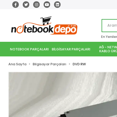
En Yenile
AĞ - NETW
NOTEBOOK PARÇALARI
BİLGİSAYAR PARÇALARI
KABLO ÜRÜ
Ana Sayfa
Bilgisayar Parçaları
DVD RW