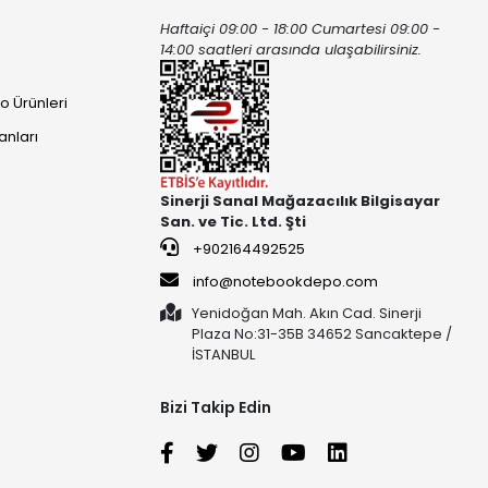
Haftaiçi 09:00 - 18:00 Cumartesi 09:00 -
ı
14:00 saatleri arasında ulaşabilirsiniz.
o Ürünleri
anları
Sinerji Sanal Mağazacılık Bilgisayar
San. ve Tic. Ltd. Şti
+902164492525
info@notebookdepo.com
Yenidoğan Mah. Akın Cad. Sinerji
Plaza No:31-35B 34652 Sancaktepe /
İSTANBUL
Bizi Takip Edin