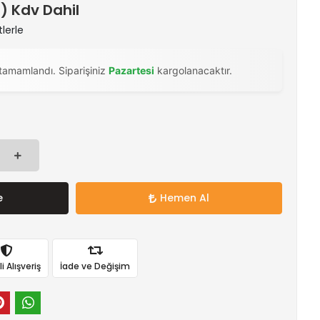
 ) Kdv Dahil
tlerle
tamamlandı. Siparişiniz
Pazartesi
kargolanacaktır.
e
Hemen Al
 Alışveriş
İade ve Değişim