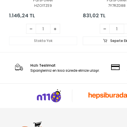
ParsPower
ParsPower
HZO1TZE9
7Y7RZD88
1.146,24 TL
831,02 TL
Stokta Yok
Sepete Ek
Hızlı Teslimat
Siparişleriniz en kısa sürede elinize ulaşır.