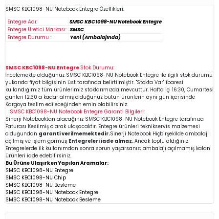
SMSC KBC1098-NU
Notebook
Entegre Özellikleri:
Entegre Adı:
SMSC KBC1098-NU Notebook Entegre
Entegre Üretici Markası:
SMSC
Entegre Durumu :
Yeni (Ambalajında)
SMSC KBC1098-NU Entegre
Stok Durumu:
İncelemekte olduğunuz
SMSC KBC1098-NU
Notebook Entegre
ile ilgili stok durumu
yukarıda fiyat bilgisinin üst tarafında belirtilmiştir. "Stokta Var" ibaresi
kullandığımız tüm ürünlerimiz stoklarımızda mevcuttur. Hafta içi 16:30, Cumartesi
günleri 12:30 a kadar almış olduğunuz bütün ürünlerin aynı gün içerisinde
Kargoya teslim edileceğinden emin
olabilirsiniz.
SMSC KBC1098-NU
Notebook Entegre
Garanti Bilgileri:
Sinerji Notebooktan alacağınız SMSC KBC1098-NU
Notebook Entegre
tarafınıza
Faturası Kesilmiş olarak ulaşacaktır. Entegre ürünleri teknikservis malzemesi
olduğundan
garanti verilmemektedir.
Sinerji Notebook Hiçbirşekilde ambalajı
açılmış ve işlem görmüş
Entegreleri iade almaz.
Ancak toplu aldığınız
Entegrelerde ilk kullanımdan sonra sorun yaşarsanız; ambalajı açılmamış kalan
ürünleri iade edebilirsiniz.
Bu Ürüne Ulaşırken Yapılan Aramalar:
SMSC KBC1098-NU Entegre
SMSC KBC1098-NU Chip
SMSC KBC1098-NU
Besleme
SMSC KBC1098-NU Notebook Entegre
SMSC KBC1098-NU Notebook Besleme