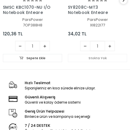
SMSC KBC1070-NU I/O
SY8208C-MT3
Notebook Entegre
Notebook Entegre
ParsPower
ParsPower
7OP388H8
XI822I77
120,36 TL
34,02 TL
Sepete Ekle
Stokta Yok
Hızlı Teslimat
Siparişleriniz en kısa sürede elinize ulaşır.
Güvenli Alışveriş
Güvenli ve kolay ödeme sistemi
Geniş Ürün Yelpazesi
Binlerce ürün ve kampanya seçeneği
7 / 24 DESTEK