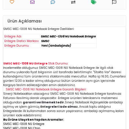
Ürün Açıklaması
SMSC MEC-1308 NU
Notebook
Entegre Özellikleri:
Entegre Adı:
SMSC MEC-1308 NU Notebook Entegre
Entegre Üretici Markası:
SMSC
Entegre Durumu :
Yeni (Ambalajında)
SMSC MEC-1308 NU Entegre
Stok Durumu:
İncelemekte olduğunuz
SMSC MEC-1308 NU
Notebook Entegre
ile ilgili stok
durumu yukarıda fiyat bilgisinin üst tarafında belirtilmiştir. "Stokta Var" ibaresi
kullandığımız tüm ürünlerimiz stoklarımızda mevcuttur. Hafta içi 16:30, Cumartesi
günleri 12:30 a kadar almış olduğunuz bütün ürünlerin aynı gün içerisinde
Kargoya teslim edileceğinden emin
olabilirsiniz.
SMSC MEC-1308 NU
Notebook Entegre
Garanti Bilgileri:
Sinerji Notebooktan alacağınız SMSC MEC-1308 NU
Notebook Entegre
tarafınıza
Faturası Kesilmiş olarak ulaşacaktır. Entegre ürünleri teknikservis malzemesi
olduğundan
garanti verilmemektedir.
Sinerji Notebook Hiçbirşekilde ambalajı
açılmış ve işlem görmüş
Entegreleri iade almaz.
Ancak toplu aldığınız
Entegrelerde ilk kullanımdan sonra sorun yaşarsanız; ambalajı açılmamış kalan
ürünleri iade edebilirsiniz.
Bu Ürüne Ulaşırken Yapılan Aramalar:
SMSC MEC-1308 NU Entegre
SMSC MEC-1308 NU Chip