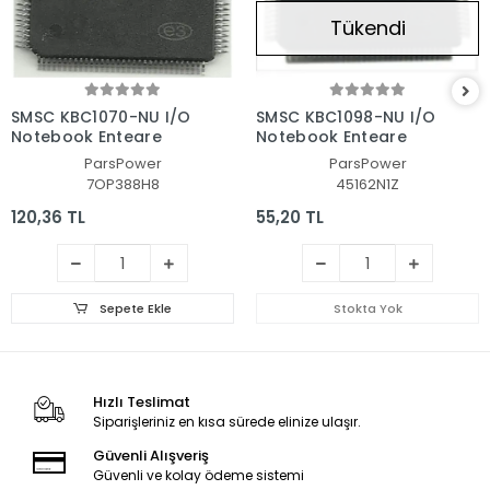
Tükendi
SMSC KBC1070-NU I/O
SMSC KBC1098-NU I/O
Notebook Entegre
Notebook Entegre
ParsPower
ParsPower
7OP388H8
45162N1Z
120,36 TL
55,20 TL
Sepete Ekle
Stokta Yok
Hızlı Teslimat
Siparişleriniz en kısa sürede elinize ulaşır.
Güvenli Alışveriş
Güvenli ve kolay ödeme sistemi