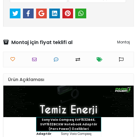
Montaj için fiyat teklifi al
Montaj
Ürün Açıklaması
Sony Vaio Compaq SVF1532B4E,
SVF1532BCXW Notebook Adaptör
(Pars Power) Özellikleri
Adaptör
Sony Vaio Compaq