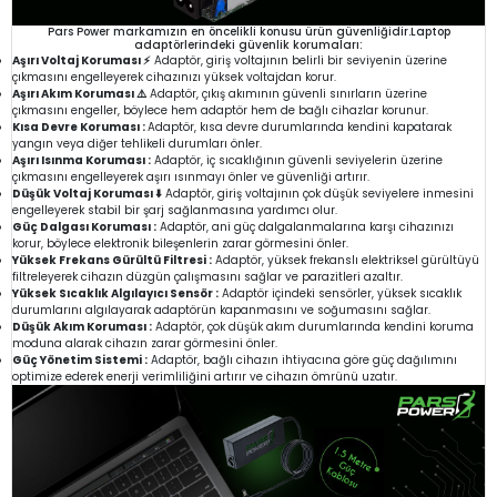
Pars Power markamızın en öncelikli konusu ürün güvenliğidir.Laptop
adaptörlerindeki güvenlik korumaları:
Aşırı Voltaj Koruması ⚡
Adaptör, giriş voltajının belirli bir seviyenin üzerine
çıkmasını engelleyerek cihazınızı yüksek voltajdan korur.
Aşırı Akım Koruması ⚠️
Adaptör, çıkış akımının güvenli sınırların üzerine
çıkmasını engeller, böylece hem adaptör hem de bağlı cihazlar korunur.
Kısa Devre Koruması :
Adaptör, kısa devre durumlarında kendini kapatarak
yangın veya diğer tehlikeli durumları önler.
Aşırı Isınma Koruması :
Adaptör, iç sıcaklığının güvenli seviyelerin üzerine
çıkmasını engelleyerek aşırı ısınmayı önler ve güvenliği artırır.
Düşük Voltaj Koruması ⬇️
Adaptör, giriş voltajının çok düşük seviyelere inmesini
engelleyerek stabil bir şarj sağlanmasına yardımcı olur.
Güç Dalgası Koruması :
Adaptör, ani güç dalgalanmalarına karşı cihazınızı
korur, böylece elektronik bileşenlerin zarar görmesini önler.
Yüksek Frekans Gürültü Filtresi :
Adaptör, yüksek frekanslı elektriksel gürültüyü
filtreleyerek cihazın düzgün çalışmasını sağlar ve parazitleri azaltır.
Yüksek Sıcaklık Algılayıcı Sensör :
Adaptör içindeki sensörler, yüksek sıcaklık
durumlarını algılayarak adaptörün kapanmasını ve soğumasını sağlar.
Düşük Akım Koruması :
Adaptör, çok düşük akım durumlarında kendini koruma
moduna alarak cihazın zarar görmesini önler.
Güç Yönetim Sistemi :
Adaptör, bağlı cihazın ihtiyacına göre güç dağılımını
optimize ederek enerji verimliliğini artırır ve cihazın ömrünü uzatır.