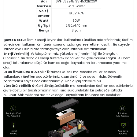
Adı
SVF1532B4E, SVF1532BCXW
Markası
Pars Power
Volt /
19.5V 4.7A
Amper
Watt
90W
Uç Tipi
6.50x4.40mm
Rengi
Siyah
Çevre Dostu :
Temiz enerji kaynakları kullanılarak üretilen adaptörlerimiz, üretim
sürecinden kullanım ömrünün sonuna kadar çevresel etkileri azaltır. Bu sayede,
karbon ayak izinizi azaltarak çevreye olan katkınızı artırabilirsiniz.
Enerji Verimliliği ⚡:
Adaptörlerimiz, yüksek enerji verimliliği ile öne çıkar.
Cihazlarınızın daha az enerji tüketerek daha verimli çalışmasını sağlar. Bu, hem
enerji faturalarınızı düşürür hem de doğal kaynakların korunmasına yardımcı
olur.
Uzun Ömürlü ve Güvenilir ⏳:
Yüksek kaliteli malzemeler ve ileri teknoloji
kullanılarak üretilen adaptörlerimiz, uzun ömürlü ve dayanıklıdır. Güvenilir
performansı sayesinde cihazlarınızı güvenle şarj edebilirsiniz.
Sürdürülebilirlik ♻️:
Geri dönüştürülebilir malzemelerden üretilen adaptörlerimiz,
çevre dostu bir tercih olmanın yanı sıra sürdürülebilir bir geleceğe katkıda
bulunur. Atık miktarını azaltır ve doğal kaynakların korunmasını destekler.