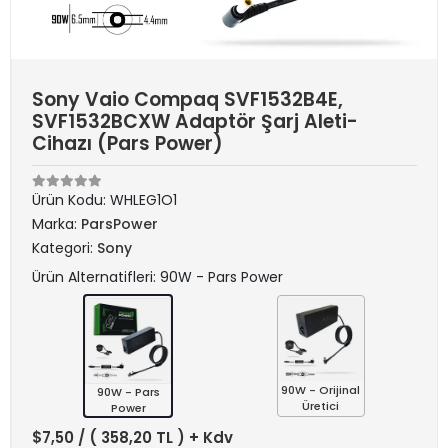
Sony Vaio Compaq SVF1532B4E,
SVF1532BCXW Adaptör Şarj Aleti-
Cihazı (Pars Power)
Ürün Kodu:
WHLEG1O1
Marka:
ParsPower
Kategori:
Sony
Ürün Alternatifleri: 90W - Pars Power
90W - Orijinal
90W - Pars
Üretici
Power
$7,50
/ ( 358,20 TL ) + Kdv