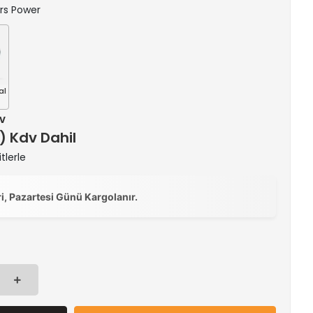
ars Power
al
dv
 ) Kdv Dahil
tlerle
ri, Pazartesi Günü Kargolanır.