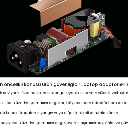
 öncelikli konusu ürün güvenliğidir.Laptop adaptörlerin
i bir seviyenin üzerine çıkmasını engelleyerek cihazınızı yüksek voltajda
 sınırların üzerine çıkmasını engeller, böylece hem adaptör hem de ba
a kendini kapatarak yangın veya diğer tehlikeli durumları önler.
 seviyelerin üzerine çıkmasını engelleyerek aşırı ısınmayı önler ve güven