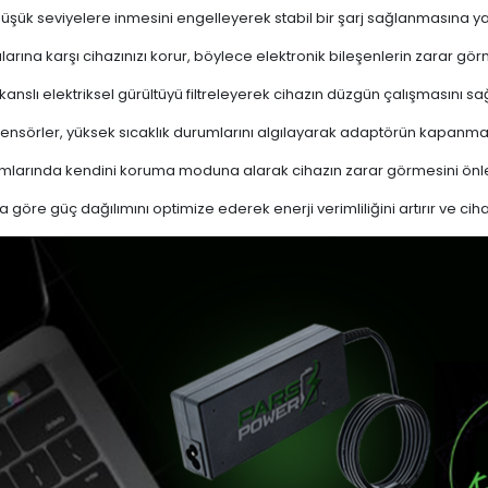
 düşük seviyelere inmesini engelleyerek stabil bir şarj sağlanmasına ya
ına karşı cihazınızı korur, böylece elektronik bileşenlerin zarar gör
nslı elektriksel gürültüyü filtreleyerek cihazın düzgün çalışmasını sağl
ensörler, yüksek sıcaklık durumlarını algılayarak adaptörün kapanma
mlarında kendini koruma moduna alarak cihazın zarar görmesini önle
a göre güç dağılımını optimize ederek enerji verimliliğini artırır ve cih