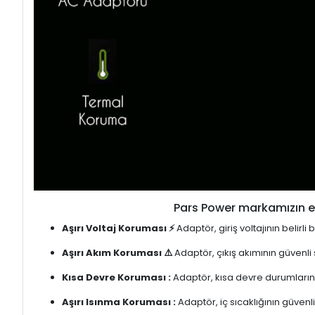
Pars Power markamızın en
Aşırı Voltaj Koruması ⚡
Adaptör, giriş voltajının belirl
Aşırı Akım Koruması ⚠️
Adaptör, çıkış akımının güvenli
Kısa Devre Koruması :
Adaptör, kısa devre durumlarınd
Aşırı Isınma Koruması :
Adaptör, iç sıcaklığının güvenli