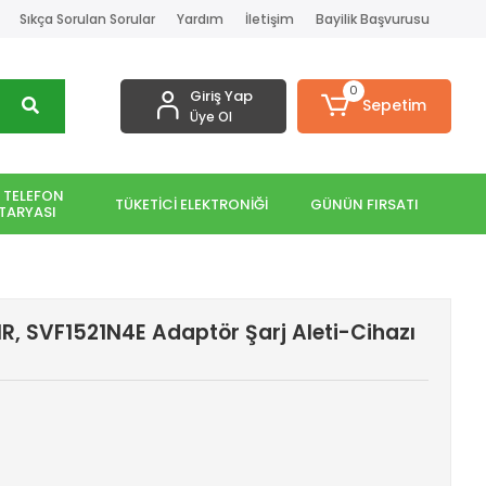
Sıkça Sorulan Sorular
Yardım
İletişim
Bayilik Başvurusu
0
Giriş Yap
Sepetim
Üye Ol
 TELEFON
TÜKETİCİ ELEKTRONİĞİ
GÜNÜN FIRSATI
TARYASI
R, SVF1521N4E Adaptör Şarj Aleti-Cihazı