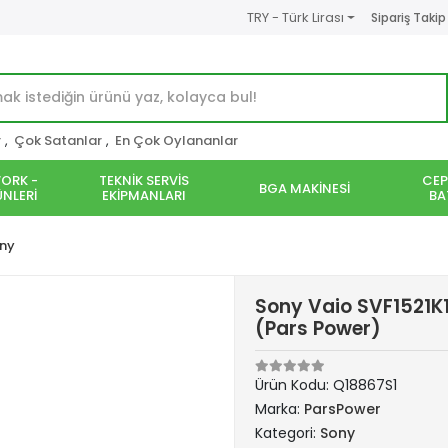
TRY - Türk Lirası
Sipariş Takip
r
,
Çok Satanlar
,
En Çok Oylananlar
ORK -
TEKNİK SERVİS
CEP
BGA MAKİNESİ
NLERİ
EKİPMANLARI
BA
ny
Sony Vaio SVF1521K1
(Pars Power)
Ürün Kodu:
Q18867S1
Marka:
ParsPower
Kategori:
Sony