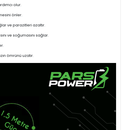
rdımcı olur.
mesini önler.
ar ve parazitleri azaltır.
sını ve soğumasını sağlar.
r.
azın ömrünü uzatır.