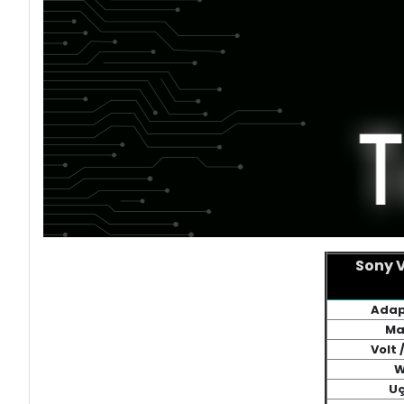
Sony V
Adap
Ma
Volt 
W
Uç