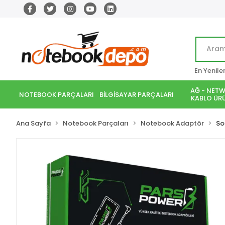
En Yenile
AĞ - NETW
NOTEBOOK PARÇALARI
BİLGİSAYAR PARÇALARI
KABLO ÜRÜ
Ana Sayfa
Notebook Parçaları
Notebook Adaptör
So