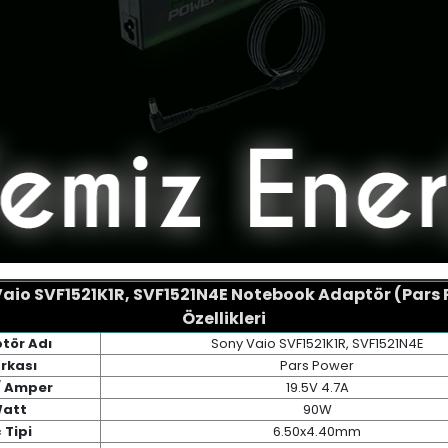
aio SVF1521K1R, SVF1521N4E Notebook Adaptör (Pars
Özellikleri
tör Adı
Sony Vaio SVF1521K1R, SVF1521N4E
rkası
Pars Power
/ Amper
19.5V 4.7A
att
90W
 Tipi
6.50x4.40mm