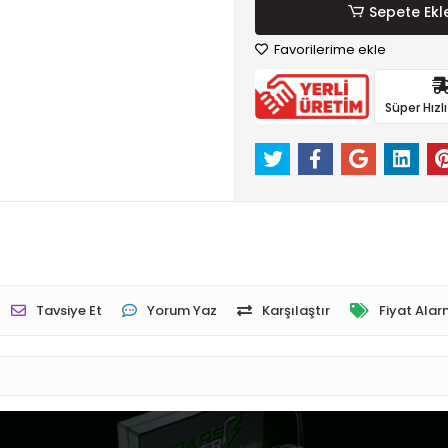
Sepete Ekl
Favorilerime ekle
Süper Hızl
Tavsiye Et
Yorum Yaz
Karşılaştır
Fiyat Alar