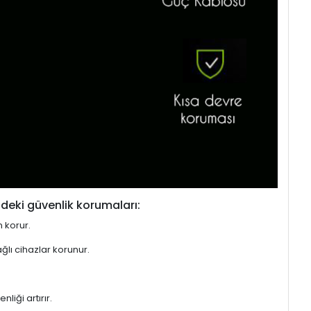
deki güvenlik korumaları:
n korur.
ğlı cihazlar korunur.
liği artırır.