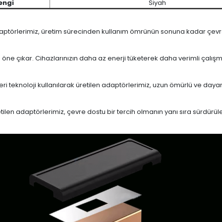
engi
Siyah
daptörlerimiz, üretim sürecinden kullanım ömrünün sonuna kadar çevrese
le öne çıkar. Cihazlarınızın daha az enerji tüketerek daha verimli çalış
eri teknoloji kullanılarak üretilen adaptörlerimiz, uzun ömürlü ve dayan
en adaptörlerimiz, çevre dostu bir tercih olmanın yanı sıra sürdürülebi