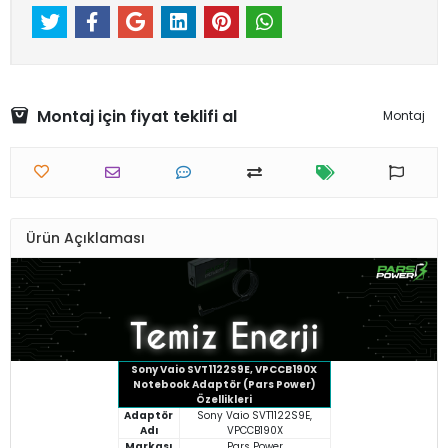
Montaj için fiyat teklifi al
Montaj
Ürün Açıklaması
Sony Vaio SVT1122S9E, VPCCB190X
Notebook Adaptör (Pars Power)
Özellikleri
Adaptör
Sony Vaio SVT1122S9E,
Adı
VPCCB190X
Markası
Pars Power