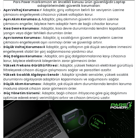
Pars Power markamızın en öncelikli konusu ürün güvenliğidir.Laptop
adaptörlerindeki güvenlik korumaları:
Aşırı Voltaj Koruması ⚡
Adaptör, giriş voltajının belirli bir seviyenin üzerine
çıkmasını engelleyerek cihazınızı yüksek voltajdan korur.
Aşırı Akım Koruması ⚠️
Adaptör, çıkış akımının güvenli sınırların üzerine
çıkmasını engeller, böylece hem adaptör hem de bağlı cihazlar korunur.
Kısa Devre Koruması :
Adaptör, kısa devre durumlarında kendini kapatarak
yangın veya diğer tehlikeli durumları önler.
Aşırı Isınma Koruması :
Adaptör, iç sıcaklığının güvenli seviyelerin üzerine
çıkmasını engelleyerek aşırı ısınmayı önler ve güvenliği artırır.
Düşük Voltaj Koruması ⬇️
Adaptör, giriş voltajının çok düşük seviyelere inmesini
engelleyerek stabil bir şarj sağlanmasına yardımcı olur.
Güç Dalgası Koruması :
Adaptör, ani güç dalgalanmalarına karşı cihazınızı
korur, böylece elektronik bileşenlerin zarar görmesini önler.
Yüksek Frekans Gürültü Filtresi :
Adaptör, yüksek frekanslı elektriksel gürültüyü
filtreleyerek cihazın düzgün çalışmasını sağlar ve parazitleri azaltır.
Yüksek Sıcaklık Algılayıcı Sensör :
Adaptör içindeki sensörler, yüksek sıcaklık
durumlarını algılayarak adaptörün kapanmasını ve soğumasını sağlar.
Düşük Akım Koruması :
Adaptör, çok düşük akım durumlarında kendini koruma
moduna alarak cihazın zarar görmesini önler.
Güç Yönetim Sistemi :
Adaptör, bağlı cihazın ihtiyacına göre güç dağılımını
optimize ederek enerji verimliliğini artırır ve cihazın ömrünü uzatır.