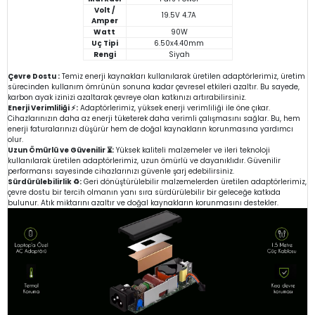
Volt /
19.5V 4.7A
Amper
Watt
90W
Uç Tipi
6.50x4.40mm
Rengi
Siyah
Çevre Dostu :
Temiz enerji kaynakları kullanılarak üretilen adaptörlerimiz, üretim
sürecinden kullanım ömrünün sonuna kadar çevresel etkileri azaltır. Bu sayede,
karbon ayak izinizi azaltarak çevreye olan katkınızı artırabilirsiniz.
Enerji Verimliliği ⚡:
Adaptörlerimiz, yüksek enerji verimliliği ile öne çıkar.
Cihazlarınızın daha az enerji tüketerek daha verimli çalışmasını sağlar. Bu, hem
enerji faturalarınızı düşürür hem de doğal kaynakların korunmasına yardımcı
olur.
Uzun Ömürlü ve Güvenilir ⏳:
Yüksek kaliteli malzemeler ve ileri teknoloji
kullanılarak üretilen adaptörlerimiz, uzun ömürlü ve dayanıklıdır. Güvenilir
performansı sayesinde cihazlarınızı güvenle şarj edebilirsiniz.
Sürdürülebilirlik ♻️:
Geri dönüştürülebilir malzemelerden üretilen adaptörlerimiz,
çevre dostu bir tercih olmanın yanı sıra sürdürülebilir bir geleceğe katkıda
bulunur. Atık miktarını azaltır ve doğal kaynakların korunmasını destekler.