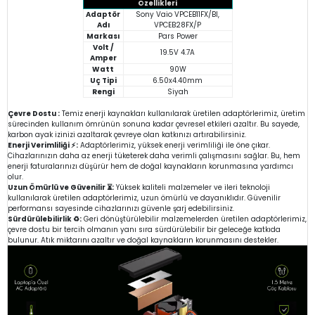
Özellikleri
Adaptör
Sony Vaio VPCEB11FX/BI,
Adı
VPCEB28FX/P
Markası
Pars Power
Volt /
19.5V 4.7A
Amper
Watt
90W
Uç Tipi
6.50x4.40mm
Rengi
Siyah
Çevre Dostu :
Temiz enerji kaynakları kullanılarak üretilen adaptörlerimiz, üretim
sürecinden kullanım ömrünün sonuna kadar çevresel etkileri azaltır. Bu sayede,
karbon ayak izinizi azaltarak çevreye olan katkınızı artırabilirsiniz.
Enerji Verimliliği ⚡:
Adaptörlerimiz, yüksek enerji verimliliği ile öne çıkar.
Cihazlarınızın daha az enerji tüketerek daha verimli çalışmasını sağlar. Bu, hem
enerji faturalarınızı düşürür hem de doğal kaynakların korunmasına yardımcı
olur.
Uzun Ömürlü ve Güvenilir ⏳:
Yüksek kaliteli malzemeler ve ileri teknoloji
kullanılarak üretilen adaptörlerimiz, uzun ömürlü ve dayanıklıdır. Güvenilir
performansı sayesinde cihazlarınızı güvenle şarj edebilirsiniz.
Sürdürülebilirlik ♻️:
Geri dönüştürülebilir malzemelerden üretilen adaptörlerimiz,
çevre dostu bir tercih olmanın yanı sıra sürdürülebilir bir geleceğe katkıda
bulunur. Atık miktarını azaltır ve doğal kaynakların korunmasını destekler.