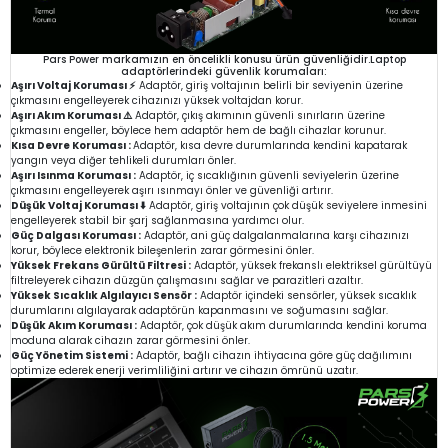
Pars Power markamızın en öncelikli konusu ürün güvenliğidir.Laptop
adaptörlerindeki güvenlik korumaları:
Aşırı Voltaj Koruması ⚡
Adaptör, giriş voltajının belirli bir seviyenin üzerine
çıkmasını engelleyerek cihazınızı yüksek voltajdan korur.
Aşırı Akım Koruması ⚠️
Adaptör, çıkış akımının güvenli sınırların üzerine
çıkmasını engeller, böylece hem adaptör hem de bağlı cihazlar korunur.
Kısa Devre Koruması :
Adaptör, kısa devre durumlarında kendini kapatarak
yangın veya diğer tehlikeli durumları önler.
Aşırı Isınma Koruması :
Adaptör, iç sıcaklığının güvenli seviyelerin üzerine
çıkmasını engelleyerek aşırı ısınmayı önler ve güvenliği artırır.
Düşük Voltaj Koruması ⬇️
Adaptör, giriş voltajının çok düşük seviyelere inmesini
engelleyerek stabil bir şarj sağlanmasına yardımcı olur.
Güç Dalgası Koruması :
Adaptör, ani güç dalgalanmalarına karşı cihazınızı
korur, böylece elektronik bileşenlerin zarar görmesini önler.
Yüksek Frekans Gürültü Filtresi :
Adaptör, yüksek frekanslı elektriksel gürültüyü
filtreleyerek cihazın düzgün çalışmasını sağlar ve parazitleri azaltır.
Yüksek Sıcaklık Algılayıcı Sensör :
Adaptör içindeki sensörler, yüksek sıcaklık
durumlarını algılayarak adaptörün kapanmasını ve soğumasını sağlar.
Düşük Akım Koruması :
Adaptör, çok düşük akım durumlarında kendini koruma
moduna alarak cihazın zarar görmesini önler.
Güç Yönetim Sistemi :
Adaptör, bağlı cihazın ihtiyacına göre güç dağılımını
optimize ederek enerji verimliliğini artırır ve cihazın ömrünü uzatır.