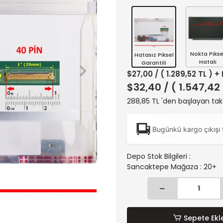
Nokta Pikse
Hatasız Piksel
Hatalı
Garantili
$27,00
/ ( 1.289,52 TL ) +
$32,40
/ ( 1.547,42
288,85 TL 'den başlayan taks
Bugünkü kargo çıkışı 
Depo Stok Bilgileri :
Sancaktepe Mağaza : 20+
Sepete Ekl