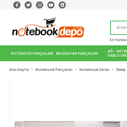
En Yenile
AĞ - NETW
NOTEBOOK PARÇALARI
BİLGİSAYAR PARÇALARI
KABLO ÜRÜ
Ana Sayfa
Notebook Parçaları
Notebook Ekran
Sony