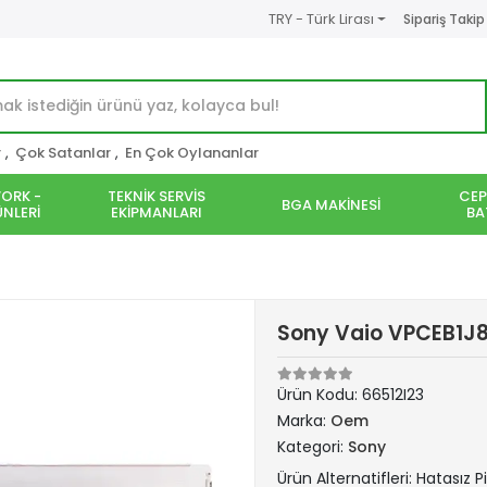
TRY - Türk Lirası
Sipariş Takip
r
,
Çok Satanlar
,
En Çok Oylananlar
ORK -
TEKNİK SERVİS
CEP
BGA MAKİNESİ
NLERİ
EKİPMANLARI
BA
Sony Vaio VPCEB1J8
Ürün Kodu:
66512I23
Marka:
Oem
Kategori:
Sony
Ürün Alternatifleri: Hatasız P