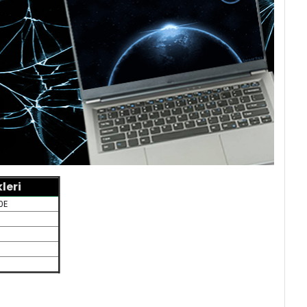
leri
0E