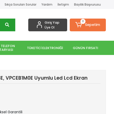
Sıkça Sorulan Sorular
Yardım
İletişim
Bayilik Başvurusu
0
Giriş Yap
Sepetim
Üye Ol
 TELEFON
TÜKETİCİ ELEKTRONİĞİ
GÜNÜN FIRSATI
TARYASI
E, VPCEB1M0E Uyumlu Led Lcd Ekran
iksel Garantili