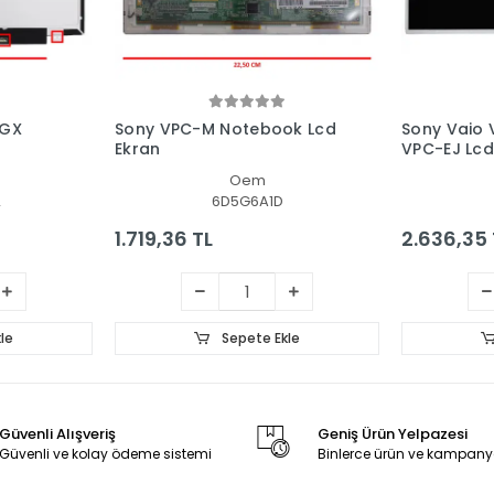
BGX
Sony VPC-M Notebook Lcd
Sony Vaio 
Ekran
VPC-EJ Lcd
Panel
Oem
2
6D5G6A1D
1.719,36 TL
2.636,35 
le
Sepete Ekle
Güvenli Alışveriş
Geniş Ürün Yelpazesi
Güvenli ve kolay ödeme sistemi
Binlerce ürün ve kampany