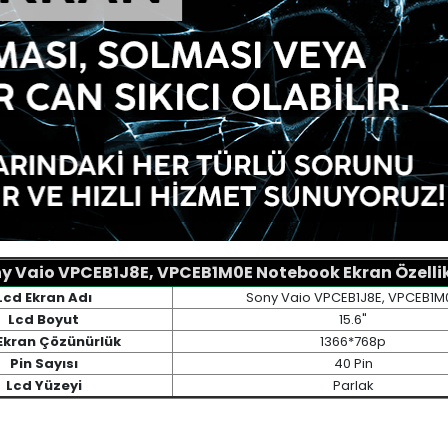
y Vaio VPCEB1J8E, VPCEB1M0E Notebook Ekran Özellik
Lcd Ekran Adı
Sony Vaio VPCEB1J8E, VPCEB1M
Lcd Boyut
15.6"
Ekran Çözünürlük
1366*768p
Pin Sayısı
40 Pin
Lcd Yüzeyi
Parlak