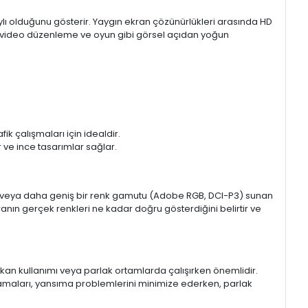
aylı olduğunu gösterir. Yaygın ekran çözünürlükleri arasında HD
mı, video düzenleme ve oyun gibi görsel açıdan yoğun
k çalışmaları için idealdir.
ir ve ince tasarımlar sağlar.
sRGB veya daha geniş bir renk gamutu (Adobe RGB, DCI-P3) sunan
anın gerçek renkleri ne kadar doğru gösterdiğini belirtir ve
 mekan kullanımı veya parlak ortamlarda çalışırken önemlidir.
lamaları, yansıma problemlerini minimize ederken, parlak