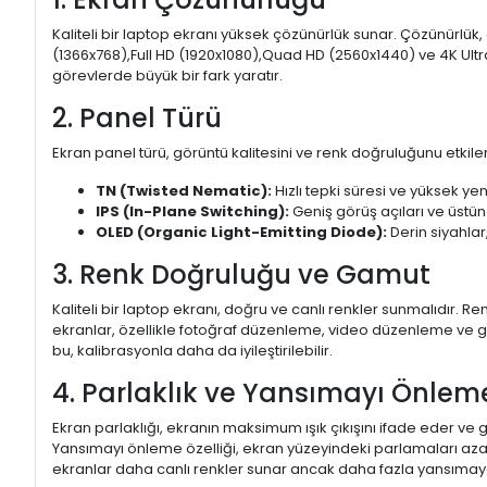
Kaliteli bir laptop ekranı yüksek çözünürlük sunar. Çözünürlük,
(1366x768),Full HD (1920x1080),Quad HD (2560x1440) ve 4K Ultr
görevlerde büyük bir fark yaratır.
2. Panel Türü
Ekran panel türü, görüntü kalitesini ve renk doğruluğunu etkiler.
TN (Twisted Nematic):
Hızlı tepki süresi ve yüksek yen
IPS (In-Plane Switching):
Geniş görüş açıları ve üstün
OLED (Organic Light-Emitting Diode):
Derin siyahlar,
3. Renk Doğruluğu ve Gamut
Kaliteli bir laptop ekranı, doğru ve canlı renkler sunmalıdır.
ekranlar, özellikle fotoğraf düzenleme, video düzenleme ve gra
bu, kalibrasyonla daha da iyileştirilebilir.
4. Parlaklık ve Yansımayı Önlem
Ekran parlaklığı, ekranın maksimum ışık çıkışını ifade eder ve g
Yansımayı önleme özelliği, ekran yüzeyindeki parlamaları aza
ekranlar daha canlı renkler sunar ancak daha fazla yansımaya