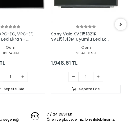
VPC-EC, VPC-EF,
Sony Vaio SVE1513Z1R,
S
 Led Ekran -
SVE151J13M Uyumlu Led Lcd
L
Ekran
Oem
Oem
36L7499J
2C4H3K99
TL
1.948,61 TL
1
Sepete Ekle
Sepete Ekle
7 / 24 DESTEK
a seçeneği
Öneri ve şikayetlerinizi bize iletebilirsiniz.