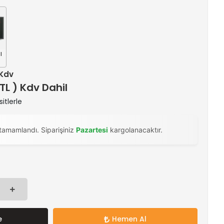
l
 Kdv
 TL ) Kdv Dahil
itlerle
tamamlandı. Siparişiniz
Pazartesi
kargolanacaktır.
e
Hemen Al