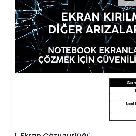
Son
Lcd 
1. Ekran Çözünürlüğü