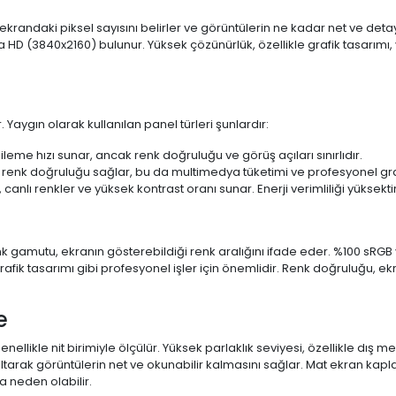
 ekrandaki piksel sayısını belirler ve görüntülerin ne kadar net ve det
a HD (3840x2160) bulunur. Yüksek çözünürlük, özellikle grafik tasarı
 Yaygın olarak kullanılan panel türleri şunlardır:
ileme hızı sunar, ancak renk doğruluğu ve görüş açıları sınırlıdır.
 renk doğruluğu sağlar, bu da multimedya tüketimi ve profesyonel grafi
 canlı renkler ve yüksek kontrast oranı sunar. Enerji verimliliği yüksekt
 Renk gamutu, ekranın gösterebildiği renk aralığını ifade eder. %100 
fik tasarımı gibi profesyonel işler için önemlidir. Renk doğruluğu, ekr
e
enellikle nit birimiyle ölçülür. Yüksek parlaklık seviyesi, özellikle dış
ltarak görüntülerin net ve okunabilir kalmasını sağlar. Mat ekran kap
 neden olabilir.