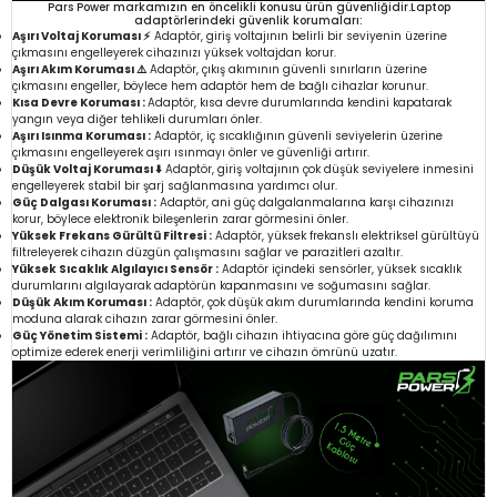
Pars Power markamızın en öncelikli konusu ürün güvenliğidir.Laptop
adaptörlerindeki güvenlik korumaları:
Aşırı Voltaj Koruması ⚡
Adaptör, giriş voltajının belirli bir seviyenin üzerine
çıkmasını engelleyerek cihazınızı yüksek voltajdan korur.
Aşırı Akım Koruması ⚠️
Adaptör, çıkış akımının güvenli sınırların üzerine
çıkmasını engeller, böylece hem adaptör hem de bağlı cihazlar korunur.
Kısa Devre Koruması :
Adaptör, kısa devre durumlarında kendini kapatarak
yangın veya diğer tehlikeli durumları önler.
Aşırı Isınma Koruması :
Adaptör, iç sıcaklığının güvenli seviyelerin üzerine
çıkmasını engelleyerek aşırı ısınmayı önler ve güvenliği artırır.
Düşük Voltaj Koruması ⬇️
Adaptör, giriş voltajının çok düşük seviyelere inmesini
engelleyerek stabil bir şarj sağlanmasına yardımcı olur.
Güç Dalgası Koruması :
Adaptör, ani güç dalgalanmalarına karşı cihazınızı
korur, böylece elektronik bileşenlerin zarar görmesini önler.
Yüksek Frekans Gürültü Filtresi :
Adaptör, yüksek frekanslı elektriksel gürültüyü
filtreleyerek cihazın düzgün çalışmasını sağlar ve parazitleri azaltır.
Yüksek Sıcaklık Algılayıcı Sensör :
Adaptör içindeki sensörler, yüksek sıcaklık
durumlarını algılayarak adaptörün kapanmasını ve soğumasını sağlar.
Düşük Akım Koruması :
Adaptör, çok düşük akım durumlarında kendini koruma
moduna alarak cihazın zarar görmesini önler.
Güç Yönetim Sistemi :
Adaptör, bağlı cihazın ihtiyacına göre güç dağılımını
optimize ederek enerji verimliliğini artırır ve cihazın ömrünü uzatır.