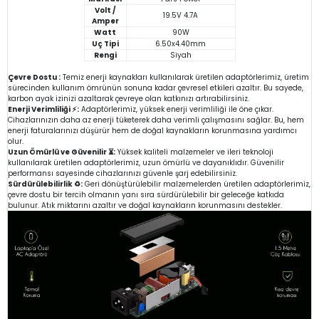
Volt /
19.5V 4.7A
Amper
Watt
90W
Uç Tipi
6.50x4.40mm
Rengi
Siyah
Çevre Dostu :
Temiz enerji kaynakları kullanılarak üretilen adaptörlerimiz, üretim
sürecinden kullanım ömrünün sonuna kadar çevresel etkileri azaltır. Bu sayede,
karbon ayak izinizi azaltarak çevreye olan katkınızı artırabilirsiniz.
Enerji Verimliliği ⚡:
Adaptörlerimiz, yüksek enerji verimliliği ile öne çıkar.
Cihazlarınızın daha az enerji tüketerek daha verimli çalışmasını sağlar. Bu, hem
enerji faturalarınızı düşürür hem de doğal kaynakların korunmasına yardımcı
olur.
Uzun Ömürlü ve Güvenilir ⏳:
Yüksek kaliteli malzemeler ve ileri teknoloji
kullanılarak üretilen adaptörlerimiz, uzun ömürlü ve dayanıklıdır. Güvenilir
performansı sayesinde cihazlarınızı güvenle şarj edebilirsiniz.
Sürdürülebilirlik ♻️:
Geri dönüştürülebilir malzemelerden üretilen adaptörlerimiz,
çevre dostu bir tercih olmanın yanı sıra sürdürülebilir bir geleceğe katkıda
bulunur. Atık miktarını azaltır ve doğal kaynakların korunmasını destekler.