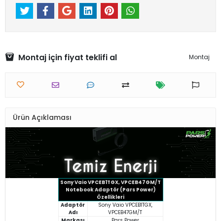
Montaj için fiyat teklifi al
Montaj
Ürün Açıklaması
Sony Vaio VPCEB1TGX, VPCEB47GM/T
Notebook Adaptör (Pars Power)
Özellikleri
Adaptör
Sony Vaio VPCEB1TGX,
Adı
VPCEB47GM/T
Markası
Pars Power