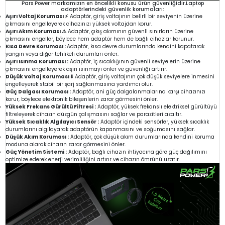
Pars Power markamızın en öncelikli konusu ürün güvenliğidir.Laptop
adaptörlerindeki güvenlik korumaları:
Aşırı Voltaj Koruması ⚡
Adaptör, giriş voltajının belirli bir seviyenin üzerine
çıkmasını engelleyerek cihazınızı yüksek voltajdan korur.
Aşırı Akım Koruması ⚠️
Adaptör, çıkış akımının güvenli sınırların üzerine
çıkmasını engeller, böylece hem adaptör hem de bağlı cihazlar korunur.
Kısa Devre Koruması :
Adaptör, kısa devre durumlarında kendini kapatarak
yangın veya diğer tehlikeli durumları önler.
Aşırı Isınma Koruması :
Adaptör, iç sıcaklığının güvenli seviyelerin üzerine
çıkmasını engelleyerek aşırı ısınmayı önler ve güvenliği artırır.
Düşük Voltaj Koruması ⬇️
Adaptör, giriş voltajının çok düşük seviyelere inmesini
engelleyerek stabil bir şarj sağlanmasına yardımcı olur.
Güç Dalgası Koruması :
Adaptör, ani güç dalgalanmalarına karşı cihazınızı
korur, böylece elektronik bileşenlerin zarar görmesini önler.
Yüksek Frekans Gürültü Filtresi :
Adaptör, yüksek frekanslı elektriksel gürültüyü
filtreleyerek cihazın düzgün çalışmasını sağlar ve parazitleri azaltır.
Yüksek Sıcaklık Algılayıcı Sensör :
Adaptör içindeki sensörler, yüksek sıcaklık
durumlarını algılayarak adaptörün kapanmasını ve soğumasını sağlar.
Düşük Akım Koruması :
Adaptör, çok düşük akım durumlarında kendini koruma
moduna alarak cihazın zarar görmesini önler.
Güç Yönetim Sistemi :
Adaptör, bağlı cihazın ihtiyacına göre güç dağılımını
optimize ederek enerji verimliliğini artırır ve cihazın ömrünü uzatır.