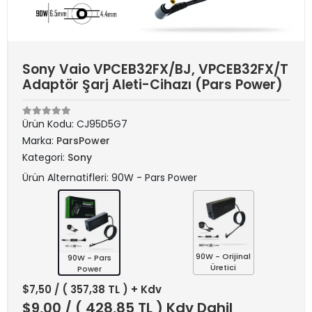
Sony Vaio VPCEB32FX/BJ, VPCEB32FX/T
Adaptör Şarj Aleti-Cihazı (Pars Power)
Ürün Kodu:
CJ95D5G7
Marka:
ParsPower
Kategori:
Sony
Ürün Alternatifleri: 90W - Pars Power
90W - Orijinal
90W - Pars
Üretici
Power
$7,50
/ ( 357,38 TL ) + Kdv
$9,00
/ ( 428,85 TL ) Kdv Dahil