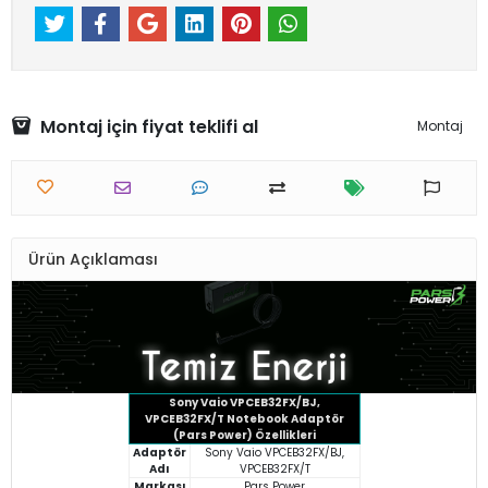
Montaj için fiyat teklifi al
Montaj
Ürün Açıklaması
Sony Vaio VPCEB32FX/BJ,
VPCEB32FX/T Notebook Adaptör
(Pars Power) Özellikleri
Adaptör
Sony Vaio VPCEB32FX/BJ,
Adı
VPCEB32FX/T
Markası
Pars Power