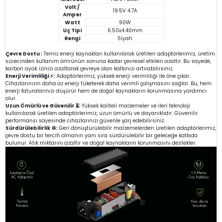
Volt /
19.5V 4.7A
Amper
Watt
90W
Uç Tipi
6.50x4.40mm
Rengi
Siyah
Çevre Dostu :
Temiz enerji kaynakları kullanılarak üretilen adaptörlerimiz, üretim
sürecinden kullanım ömrünün sonuna kadar çevresel etkileri azaltır. Bu sayede,
karbon ayak izinizi azaltarak çevreye olan katkınızı artırabilirsiniz.
Enerji Verimliliği ⚡:
Adaptörlerimiz, yüksek enerji verimliliği ile öne çıkar.
Cihazlarınızın daha az enerji tüketerek daha verimli çalışmasını sağlar. Bu, hem
enerji faturalarınızı düşürür hem de doğal kaynakların korunmasına yardımcı
olur.
Uzun Ömürlü ve Güvenilir ⏳:
Yüksek kaliteli malzemeler ve ileri teknoloji
kullanılarak üretilen adaptörlerimiz, uzun ömürlü ve dayanıklıdır. Güvenilir
performansı sayesinde cihazlarınızı güvenle şarj edebilirsiniz.
Sürdürülebilirlik ♻️:
Geri dönüştürülebilir malzemelerden üretilen adaptörlerimiz,
çevre dostu bir tercih olmanın yanı sıra sürdürülebilir bir geleceğe katkıda
bulunur. Atık miktarını azaltır ve doğal kaynakların korunmasını destekler.