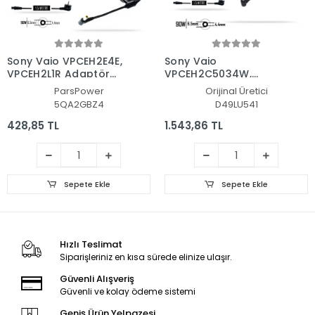
Sony Vaio VPCEH2E4E,
Sony Vaio
VPCEH2L1R Adaptör
VPCEH2C5034W,
Şarj Aleti-Cihazı (Pars
VPCEH2C5035W
ParsPower
Orijinal Üretici
Power)
Adaptör Şarj Aleti-
5QA2GBZ4
D49LU541
Cihazı
428,85 TL
1.543,86 TL
Sepete Ekle
Sepete Ekle
Hızlı Teslimat
Siparişleriniz en kısa sürede elinize ulaşır.
Güvenli Alışveriş
Güvenli ve kolay ödeme sistemi
Geniş Ürün Yelpazesi