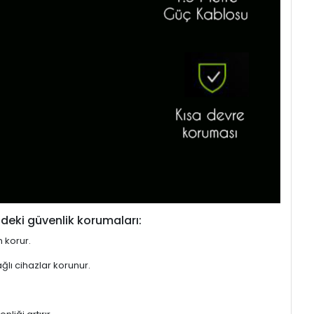
deki güvenlik korumaları:
n korur.
ğlı cihazlar korunur.