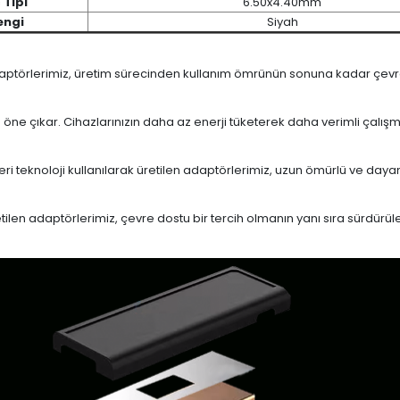
 Tipi
6.50x4.40mm
engi
Siyah
daptörlerimiz, üretim sürecinden kullanım ömrünün sonuna kadar çevrese
le öne çıkar. Cihazlarınızın daha az enerji tüketerek daha verimli çalış
eri teknoloji kullanılarak üretilen adaptörlerimiz, uzun ömürlü ve dayan
en adaptörlerimiz, çevre dostu bir tercih olmanın yanı sıra sürdürülebi