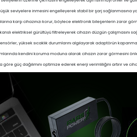
 seviyelerin üzerine çıkmasını engelleyerek aşırı ısınmayı önler ve güven
 düşük seviyelere inmesini engelleyerek stabil bir şarj sağlanmasına ya
ına karşı cihazınızı korur, böylece elektronik bileşenlerin zarar gör
nslı elektriksel gürültüyü filtreleyerek cihazın düzgün çalışmasını sağl
ensörler, yüksek sıcaklık durumlarını algılayarak adaptörün kapanma
mlarında kendini koruma moduna alarak cihazın zarar görmesini önle
a göre güç dağılımını optimize ederek enerji verimliliğini artırır ve cih