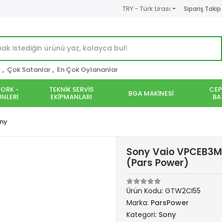
TRY - Türk Lirası
Sipariş Takip
r
,
Çok Satanlar
,
En Çok Oylananlar
ORK -
TEKNİK SERVİS
CEP
BGA MAKİNESİ
NLERİ
EKİPMANLARI
BA
ny
Sony Vaio VPCEB3M1
(Pars Power)
Ürün Kodu:
GTW2CI55
Marka:
ParsPower
Kategori:
Sony