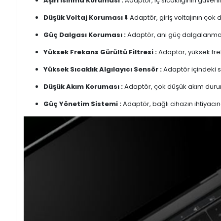
Aşırı Isınma Koruması :
Adaptör, iç sıcaklığının güvenli
Düşük Voltaj Koruması ⬇️
Adaptör, giriş voltajının çok
Güç Dalgası Koruması :
Adaptör, ani güç dalgalanmalar
Yüksek Frekans Gürültü Filtresi :
Adaptör, yüksek freka
Yüksek Sıcaklık Algılayıcı Sensör :
Adaptör içindeki s
Düşük Akım Koruması :
Adaptör, çok düşük akım duru
Güç Yönetim Sistemi :
Adaptör, bağlı cihazın ihtiyacın