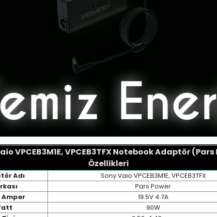
aio VPCEB3M1E, VPCEB3TFX Notebook Adaptör (Pars
Özellikleri
tör Adı
Sony Vaio VPCEB3M1E, VPCEB3TFX
rkası
Pars Power
/ Amper
19.5V 4.7A
att
90W