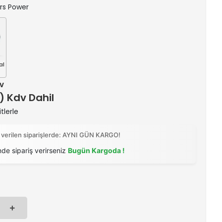
ars Power
al
dv
 ) Kdv Dahil
tlerle
 verilen siparişlerde: AYNI GÜN KARGO!
nde sipariş verirseniz
Bugün Kargoda !