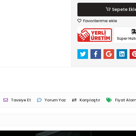
Sepete Ekl
Favorilerime ekle
Süper Hızl
Tavsiye Et
Yorum Yaz
Karşılaştır
Fiyat Alar