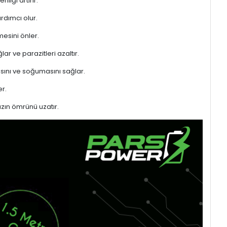
liği artırır.
rdımcı olur.
mesini önler.
ar ve parazitleri azaltır.
sını ve soğumasını sağlar.
r.
azın ömrünü uzatır.