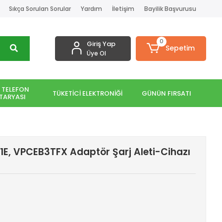
Sıkça Sorulan Sorular
Yardım
İletişim
Bayilik Başvurusu
0
Giriş Yap
Sepetim
Üye Ol
 TELEFON
TÜKETİCİ ELEKTRONİĞİ
GÜNÜN FIRSATI
TARYASI
E, VPCEB3TFX Adaptör Şarj Aleti-Cihazı