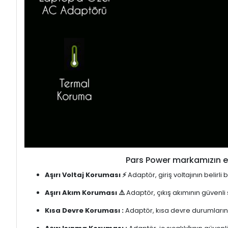
Pars Power markamızın en
Aşırı Voltaj Koruması ⚡
Adaptör, giriş voltajının belirl
Aşırı Akım Koruması ⚠️
Adaptör, çıkış akımının güvenli
Kısa Devre Koruması :
Adaptör, kısa devre durumlarınd