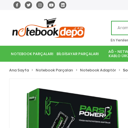
En Yenile
AĞ - NETW
NOTEBOOK PARÇALARI
BİLGİSAYAR PARÇALARI
KABLO ÜRÜ
Ana Sayfa
Notebook Parçaları
Notebook Adaptör
So