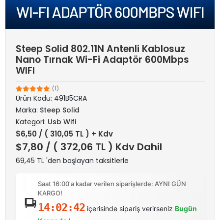
Steep Solid 802.11N Antenli Kablosuz
Nano Tırnak Wi-Fi Adaptör 600Mbps
WIFI
(1)
Ürün Kodu:
491B5CRA
Marka:
Steep Solid
Kategori:
Usb Wifi
$6,50
/ ( 310,05 TL ) + Kdv
$7,80
/ ( 372,06 TL ) Kdv Dahil
69,45 TL 'den başlayan taksitlerle
Saat 16:00'a kadar verilen siparişlerde: AYNI GÜN
KARGO!
14:02:42
içerisinde sipariş verirseniz
Bugün