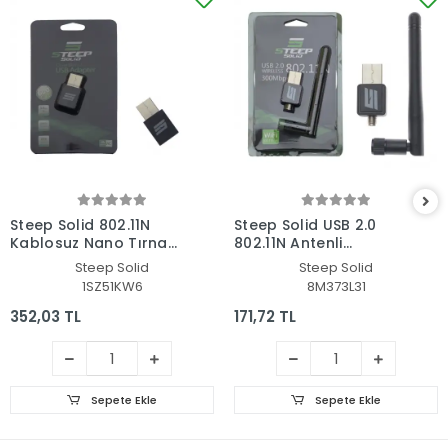
Steep Solid 802.11N
Steep Solid USB 2.0
Kablosuz Nano Tırnak
802.11N Antenli
WiFi Adaptör 600Mbps
Kablosuz Nano Tırnak
Steep Solid
Steep Solid
WiFi Adaptör 300
1SZ51KW6
8M373L31
Mbps
352,03 TL
171,72 TL
Sepete Ekle
Sepete Ekle