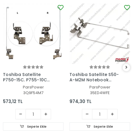
Toshiba Satellite
Toshiba Satellite S50-
P750-15C, P755-10C
A-M2M Notebook
Menteşe Seti
Uyumlu Menteşe
ParsPower
ParsPower
3Q9F54M7
35ED4WFE
573,12 TL
974,30 TL
Sepete Ekle
Sepete Ekle