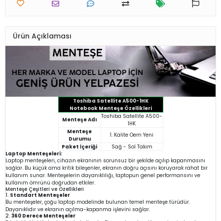
Ürün Açıklaması
Toshiba Satellite A500-1HK
Notebook Menteşe Özellikleri
Toshiba Satellite A500-
Menteşe Adı
1HK
Menteşe
1. Kalite Oem Yeni
Durumu
Paket İçeriği
Sağ - Sol Takım
Laptop Menteşeleri:
Laptop menteşeleri, cihazın ekranının sorunsuz bir şekilde açılıp kapanmasını
sağlar. Bu küçük ama kritik bileşenler, ekranın doğru açısını koruyarak rahat bir
kullanım sunar. Menteşelerin dayanıklılığı, laptopun genel performansını ve
kullanım ömrünü doğrudan etkiler.
Menteşe Çeşitleri ve Özellikleri
1.
Standart Menteşeler
Bu menteşeler, çoğu laptop modelinde bulunan temel menteşe türüdür.
Dayanıklıdır ve ekranın açılma-kapanma işlevini sağlar.
2.
360 Derece Menteşeler