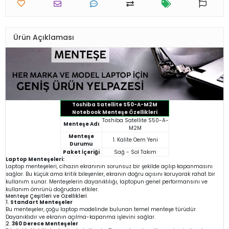
Ürün Açıklaması
Toshiba Satellite S50-A-M2M
Notebook Menteşe Özellikleri
Toshiba Satellite S50-A-
Menteşe Adı
M2M
Menteşe
1. Kalite Oem Yeni
Durumu
Paket İçeriği
Sağ - Sol Takım
Laptop Menteşeleri:
Laptop menteşeleri, cihazın ekranının sorunsuz bir şekilde açılıp kapanmasını
sağlar. Bu küçük ama kritik bileşenler, ekranın doğru açısını koruyarak rahat bir
kullanım sunar. Menteşelerin dayanıklılığı, laptopun genel performansını ve
kullanım ömrünü doğrudan etkiler.
Menteşe Çeşitleri ve Özellikleri
1.
Standart Menteşeler
Bu menteşeler, çoğu laptop modelinde bulunan temel menteşe türüdür.
Dayanıklıdır ve ekranın açılma-kapanma işlevini sağlar.
2.
360 Derece Menteşeler