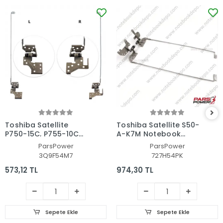
Toshiba Satellite
Toshiba Satellite S50-
P750-15C, P755-10C
A-K7M Notebook
Menteşe Seti
Uyumlu Menteşe
ParsPower
ParsPower
3Q9F54M7
727H54PK
573,12 TL
974,30 TL
Sepete Ekle
Sepete Ekle