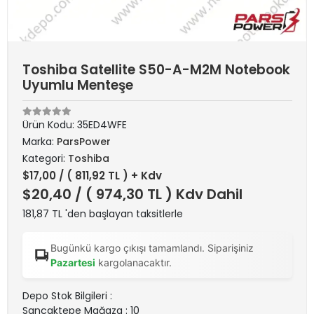
Toshiba Satellite S50-A-M2M Notebook
Uyumlu Menteşe
Ürün Kodu:
35ED4WFE
Marka:
ParsPower
Kategori:
Toshiba
$17,00
/ ( 811,92 TL ) + Kdv
$20,40
/ ( 974,30 TL ) Kdv Dahil
181,87 TL 'den başlayan taksitlerle
Bugünkü kargo çıkışı tamamlandı. Siparişiniz
Pazartesi
kargolanacaktır.
Depo Stok Bilgileri :
Sancaktepe Mağaza : 10