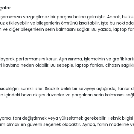
çalar
 yaşamımızın vazgeçilmez bir parçası haline gelmiştir. Ancak, bu k
etkileyebilir ve bileşenlerin ömrünü kısaltabilir. İşte bu noktada,
ın ve diğer bileşenlerin serin kalmasını sağlar. Bu yazıda, laptop f
yarak performansını korur. Aşırı ısınma, işlemcinin ve grafik kartı
 kaybına neden olabilir. Bu sebeple, laptop fanları, cihazın sağlıklı 
sıcaklığını sürekli izler. Sıcaklık belirli bir seviyeyi aştığında, fan
n içindeki hava akışını düzenler ve parçaların serin kalmasını sağl
rsa, fanı değiştirmek veya yükseltmek gerekebilir. Teknik bilgisi ol
yardım almak en güvenli seçenek olacaktır. Ayrıca, fanın modelin