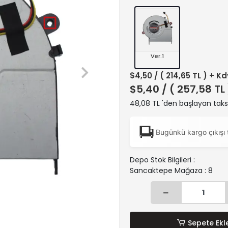
Ver.1
$4,50
/ ( 214,65 TL ) + Kd
$5,40
/ ( 257,58 TL
48,08 TL 'den başlayan taksi
Bugünkü kargo çıkışı 
Depo Stok Bilgileri :
Sancaktepe Mağaza : 8
Sepete Ekl