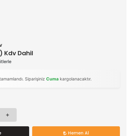
v
 ) Kdv Dahil
tlerle
tamamlandı. Siparişiniz
Cuma
kargolanacaktır.
e
Hemen Al