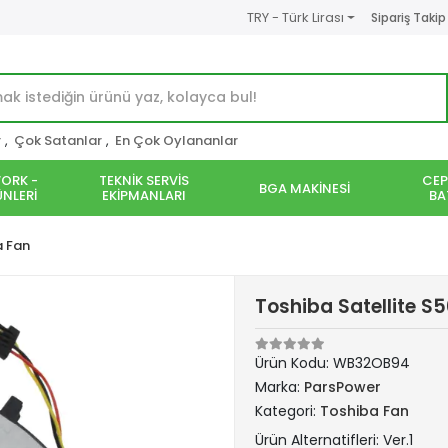
TRY - Türk Lirası
Sipariş Takip
r
,
Çok Satanlar
,
En Çok Oylananlar
ORK -
TEKNİK SERVİS
CEP
BGA MAKİNESİ
NLERİ
EKİPMANLARI
BA
a Fan
Toshiba Satellite S
Ürün Kodu:
WB32OB94
Marka:
ParsPower
Kategori:
Toshiba Fan
Ürün Alternatifleri: Ver.1