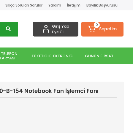
Sıkça Sorulan Sorular
Yardım
İletişim
Bayilik Başvurusu
0
Giriş Yap
Sepetim
Üye Ol
 TELEFON
TÜKETİCİ ELEKTRONİĞİ
GÜNÜN FIRSATI
TARYASI
50-B-154 Notebook Fan İşlemci Fanı