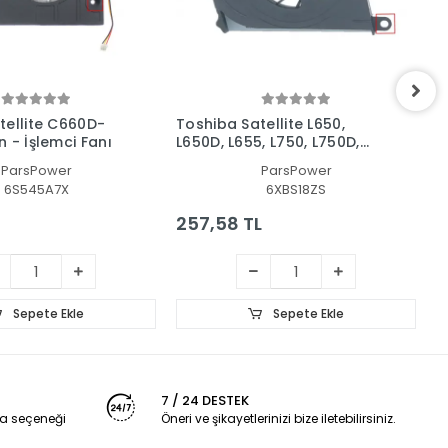
tellite C660D-
Toshiba Satellite L650,
T
 - İşlemci Fanı
L650D, L655, L750, L750D,
1
L775, L775D AB8005HX-GB3
İ
ParsPower
ParsPower
Notebook İşlemci Fanı
6S545A7X
6XBS18ZS
257,58 TL
2
Sepete Ekle
Sepete Ekle
7 / 24 DESTEK
a seçeneği
Öneri ve şikayetlerinizi bize iletebilirsiniz.