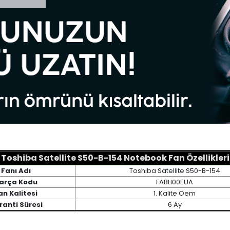
Toshiba Satellite S50-B-154 Notebook Fan Özellikleri
Fanı Adı
Toshiba Satellite S50-B-154
arça Kodu
FABLI00EUA
an Kalitesi
1. Kalite Oem
ranti Süresi
6 Ay