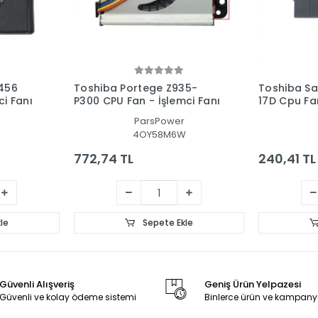
456
Toshiba Portege Z935-
Toshiba Sa
i Fanı
P300 CPU Fan - İşlemci Fanı
17D Cpu Fan
ParsPower
4OY58M6W
772,74 TL
240,41 TL
le
Sepete Ekle
Güvenli Alışveriş
Geniş Ürün Yelpazesi
Güvenli ve kolay ödeme sistemi
Binlerce ürün ve kampany