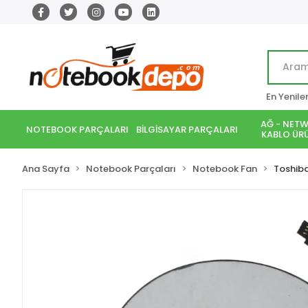
En Yenile
AĞ - NETW
NOTEBOOK PARÇALARI
BİLGİSAYAR PARÇALARI
KABLO ÜRÜ
Ana Sayfa
Notebook Parçaları
Notebook Fan
Toshib