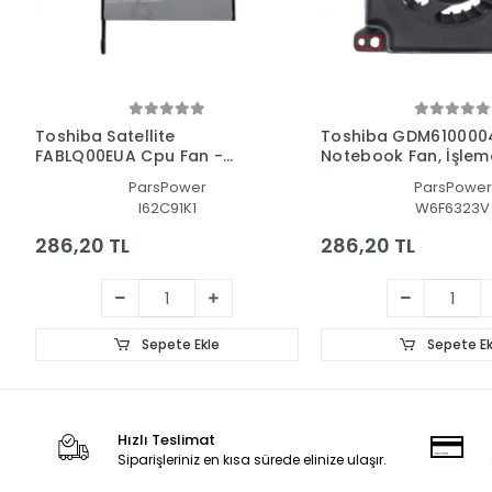
Toshiba Satellite
Toshiba GDM610000
FABLQ00EUA Cpu Fan -
Notebook Fan, İşlemc
İşlemci Fanı
ParsPower
ParsPower
I62C91K1
W6F6323V
286,20 TL
286,20 TL
Sepete Ekle
Sepete Ek
Hızlı Teslimat
Siparişleriniz en kısa sürede elinize ulaşır.