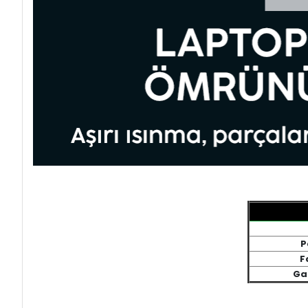
P
F
Ga