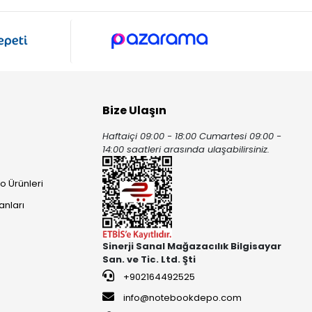
Bize Ulaşın
Haftaiçi 09:00 - 18:00 Cumartesi 09:00 -
ı
14:00 saatleri arasında ulaşabilirsiniz.
o Ürünleri
anları
Sinerji Sanal Mağazacılık Bilgisayar
San. ve Tic. Ltd. Şti
+902164492525
info@notebookdepo.com