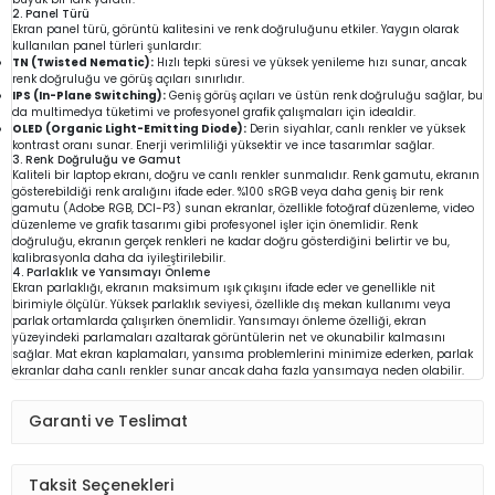
2. Panel Türü
Ekran panel türü, görüntü kalitesini ve renk doğruluğunu etkiler. Yaygın olarak
kullanılan panel türleri şunlardır:
TN (Twisted Nematic):
Hızlı tepki süresi ve yüksek yenileme hızı sunar, ancak
renk doğruluğu ve görüş açıları sınırlıdır.
IPS (In-Plane Switching):
Geniş görüş açıları ve üstün renk doğruluğu sağlar, bu
da multimedya tüketimi ve profesyonel grafik çalışmaları için idealdir.
OLED (Organic Light-Emitting Diode):
Derin siyahlar, canlı renkler ve yüksek
kontrast oranı sunar. Enerji verimliliği yüksektir ve ince tasarımlar sağlar.
3. Renk Doğruluğu ve Gamut
Kaliteli bir laptop ekranı, doğru ve canlı renkler sunmalıdır. Renk gamutu, ekranın
gösterebildiği renk aralığını ifade eder. %100 sRGB veya daha geniş bir renk
gamutu (Adobe RGB, DCI-P3) sunan ekranlar, özellikle fotoğraf düzenleme, video
düzenleme ve grafik tasarımı gibi profesyonel işler için önemlidir. Renk
doğruluğu, ekranın gerçek renkleri ne kadar doğru gösterdiğini belirtir ve bu,
kalibrasyonla daha da iyileştirilebilir.
4. Parlaklık ve Yansımayı Önleme
Ekran parlaklığı, ekranın maksimum ışık çıkışını ifade eder ve genellikle nit
birimiyle ölçülür. Yüksek parlaklık seviyesi, özellikle dış mekan kullanımı veya
parlak ortamlarda çalışırken önemlidir. Yansımayı önleme özelliği, ekran
yüzeyindeki parlamaları azaltarak görüntülerin net ve okunabilir kalmasını
sağlar. Mat ekran kaplamaları, yansıma problemlerini minimize ederken, parlak
ekranlar daha canlı renkler sunar ancak daha fazla yansımaya neden olabilir.
Garanti ve Teslimat
Taksit Seçenekleri