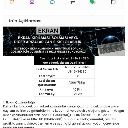
Ürün Açıklaması
Toshiba Satellite U945-S4390
Notebook Ekran Özellikleri
Toshiba Satellite
Lcd Ekran Adı
U945-S4390
Lcd Boyut
14"
Lcd Ekran
1366*768p
Çözünürlük
Pin Sayısı
40 Pin
Lcd Yüzeyi
Parlak
1. Ekran Çözünürlüğü
Kaliteli bir laptop ekranı yüksek çözünürlük sunar. Çözünürlük, ekrandaki piksel
sayısını belirler ve görüntülerin ne kadar net ve detaylı olduğunu gösterir. Yaygın
ekran çözünürlükleri arasında HD (1366x768),Full HD (1920x1080),Quad HD
(2560x1440) ve 4K Ultra HD (3840x2160) bulunur. Yüksek çözünürlük, özellikle
grafik tasarımı, video düzenleme ve oyun gibi görsel açıdan yoğun görevlerde
büyük bir fark yaratır.