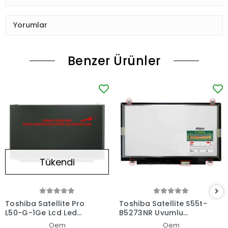
Yorumlar
Benzer Ürünler
Tükendi
Toshiba Satellite Pro
Toshiba Satellite S55t-
L50-G-1Ge Lcd Led
B5273NR Uyumlu
Ekran - Panel
Notebook Led Ekran
Oem
Oem