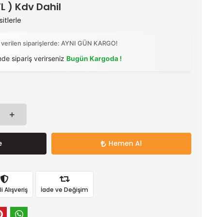
TL ) Kdv Dahil
itlerle
 verilen siparişlerde: AYNI GÜN KARGO!
nde sipariş verirseniz
Bugün Kargoda !
e
Hemen Al
 Alışveriş
İade ve Değişim