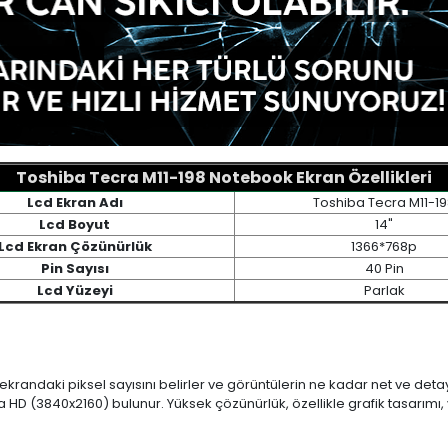
Toshiba Tecra M11-198 Notebook Ekran Özellikleri
Lcd Ekran Adı
Toshiba Tecra M11-1
Lcd Boyut
14"
Lcd Ekran Çözünürlük
1366*768p
Pin Sayısı
40 Pin
Lcd Yüzeyi
Parlak
 ekrandaki piksel sayısını belirler ve görüntülerin ne kadar net ve det
a HD (3840x2160) bulunur. Yüksek çözünürlük, özellikle grafik tasarı