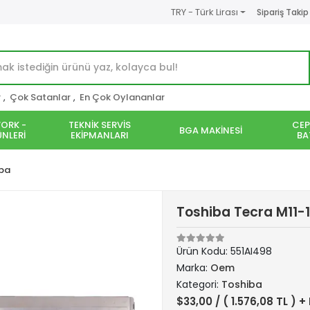
TRY - Türk Lirası
Sipariş Takip
r
,
Çok Satanlar
,
En Çok Oylananlar
ORK -
TEKNİK SERVİS
CEP
BGA MAKİNESİ
NLERİ
EKİPMANLARI
BA
ba
Toshiba Tecra M11-
Ürün Kodu:
551AI498
Marka:
Oem
Kategori:
Toshiba
$33,00
/ ( 1.576,08 TL ) +