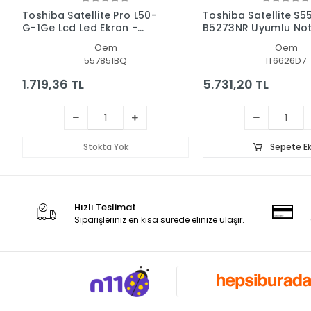
Toshiba Satellite Pro L50-
Toshiba Satellite S5
G-1Ge Lcd Led Ekran -
B5273NR Uyumlu No
Panel
Led Ekran
Oem
Oem
557851BQ
IT6626D7
1.719,36 TL
5.731,20 TL
Stokta Yok
Sepete Ek
Hızlı Teslimat
Siparişleriniz en kısa sürede elinize ulaşır.