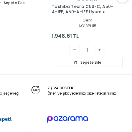
Sepete Ekle
Toshiba Tecra C50-C, A50-
T
A-1EE, A50-A-1EF Uyumlu
N
Led Lcd Ekran
Oem
AO18PH15
1.948,61 TL
1
Sepete Ekle
7 / 24 DESTEK
a seçeneği
Öneri ve şikayetlerinizi bize iletebilirsiniz.