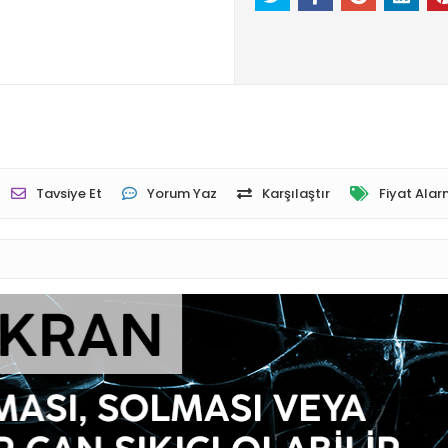
Tavsiye Et
Yorum Yaz
Karşılaştır
Fiyat Alar