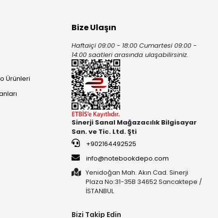
Bize Ulaşın
Haftaiçi 09:00 - 18:00 Cumartesi 09:00 -
ı
14:00 saatleri arasında ulaşabilirsiniz.
o Ürünleri
anları
Sinerji Sanal Mağazacılık Bilgisayar
San. ve Tic. Ltd. Şti
+902164492525
info@notebookdepo.com
Yenidoğan Mah. Akın Cad. Sinerji
Plaza No:31-35B 34652 Sancaktepe /
İSTANBUL
Bizi Takip Edin