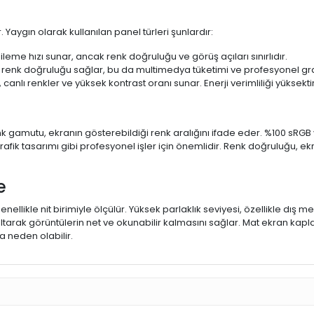
 Yaygın olarak kullanılan panel türleri şunlardır:
ileme hızı sunar, ancak renk doğruluğu ve görüş açıları sınırlıdır.
 renk doğruluğu sağlar, bu da multimedya tüketimi ve profesyonel grafi
 canlı renkler ve yüksek kontrast oranı sunar. Enerji verimliliği yüksekt
 Renk gamutu, ekranın gösterebildiği renk aralığını ifade eder. %100 
fik tasarımı gibi profesyonel işler için önemlidir. Renk doğruluğu, ekr
e
enellikle nit birimiyle ölçülür. Yüksek parlaklık seviyesi, özellikle dış
ltarak görüntülerin net ve okunabilir kalmasını sağlar. Mat ekran kap
 neden olabilir.