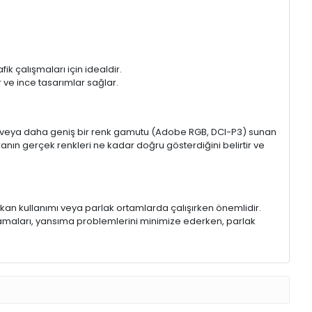
k çalışmaları için idealdir.
ir ve ince tasarımlar sağlar.
sRGB veya daha geniş bir renk gamutu (Adobe RGB, DCI-P3) sunan
anın gerçek renkleri ne kadar doğru gösterdiğini belirtir ve
 mekan kullanımı veya parlak ortamlarda çalışırken önemlidir.
lamaları, yansıma problemlerini minimize ederken, parlak