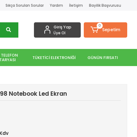
Sıkça Sorulan Sorular
Yardım
İletişim
Bayilik Başvurusu
0
Giriş Yap
Sepetim
Üye Ol
 TELEFON
TÜKETİCİ ELEKTRONİĞİ
GÜNÜN FIRSATI
TARYASI
198 Notebook Led Ekran
 Kdv