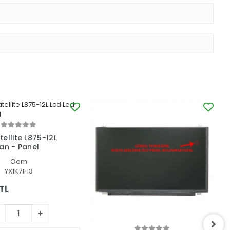
ellite L875-12L
an - Panel
Oem
YX1K71H3
TL