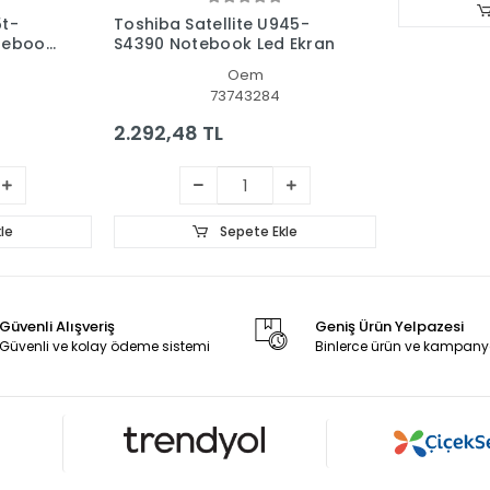
5t-
Toshiba Satellite U945-
tebook
S4390 Notebook Led Ekran
Oem
73743284
2.292,48 TL
le
Sepete Ekle
Güvenli Alışveriş
Geniş Ürün Yelpazesi
Güvenli ve kolay ödeme sistemi
Binlerce ürün ve kampany