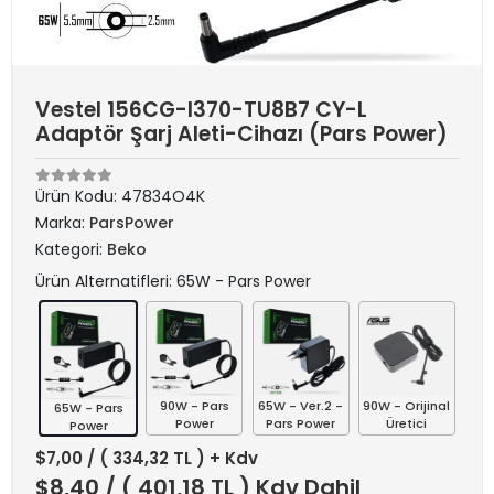
Vestel 156CG-I370-TU8B7 CY-L
Adaptör Şarj Aleti-Cihazı (Pars Power)
Ürün Kodu:
47834O4K
Marka:
ParsPower
Kategori:
Beko
Ürün Alternatifleri: 65W - Pars Power
90W - Pars
65W - Ver.2 -
90W - Orijinal
65W - Pars
Power
Pars Power
Üretici
Power
$7,00
/ ( 334,32 TL ) + Kdv
$8,40
/ ( 401,18 TL ) Kdv Dahil