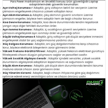
Pars Power markamızın en öncelikli konusu ürün güvenliğidir.Laptop
adaptörlerindeki güvenlik korumaları:
Aşırı Voltaj Koruması ⚡
Adaptör, giriş voltajının belirli bir seviyenin üzerine
çıkmasını engelleyerek cihazınızı yüksek voltajdan korur.
Aşırı Akım Koruması ⚠️
Adaptör, çıkış akımının güvenli sınırların üzerine
çıkmasını engeller, böylece hem adaptör hem de bağlı cihazlar korunur.
Kısa Devre Koruması :
Adaptör, kısa devre durumlarında kendini kapatarak
yangın veya diğer tehlikeli durumları önler.
Aşırı Isınma Koruması :
Adaptör, iç sıcaklığının güvenli seviyelerin üzerine
çıkmasını engelleyerek aşırı ısınmayı önler ve güvenliği artırır.
Düşük Voltaj Koruması ⬇️
Adaptör, giriş voltajının çok düşük seviyelere inmesini
engelleyerek stabil bir şarj sağlanmasına yardımcı olur.
Güç Dalgası Koruması :
Adaptör, ani güç dalgalanmalarına karşı cihazınızı
korur, böylece elektronik bileşenlerin zarar görmesini önler.
Yüksek Frekans Gürültü Filtresi :
Adaptör, yüksek frekanslı elektriksel gürültüyü
filtreleyerek cihazın düzgün çalışmasını sağlar ve parazitleri azaltır.
Yüksek Sıcaklık Algılayıcı Sensör :
Adaptör içindeki sensörler, yüksek sıcaklık
durumlarını algılayarak adaptörün kapanmasını ve soğumasını sağlar.
Düşük Akım Koruması :
Adaptör, çok düşük akım durumlarında kendini koruma
moduna alarak cihazın zarar görmesini önler.
Güç Yönetim Sistemi :
Adaptör, bağlı cihazın ihtiyacına göre güç dağılımını
optimize ederek enerji verimliliğini artırır ve cihazın ömrünü uzatır.