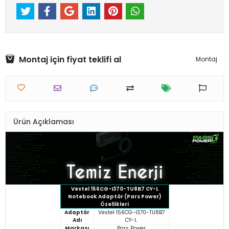
Montaj için fiyat teklifi al
Montaj
Ürün Açıklaması
Vestel 156CG-I370-TU8B7 CY-L
Notebook Adaptör (Pars Power)
Özellikleri
Adaptör
Vestel 156CG-I370-TU8B7
Adı
CY-L
Markası
Pars Power