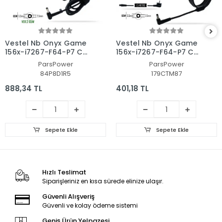
Vestel Nb Onyx Game
Vestel Nb Onyx Game
156x-i7267-F64-P7 C
156x-i7267-F64-P7 C
Adaptör Şarj Aleti-
Adaptör Şarj Aleti-
ParsPower
ParsPower
Cihazı (Pars Power)
Cihazı (Pars Power)
84P8D1R5
179CTM87
888,34 TL
401,18 TL
Sepete Ekle
Sepete Ekle
Hızlı Teslimat
Siparişleriniz en kısa sürede elinize ulaşır.
Güvenli Alışveriş
Güvenli ve kolay ödeme sistemi
Geniş Ürün Yelpazesi