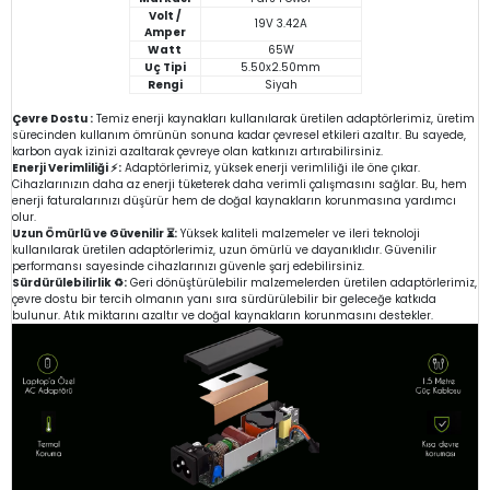
Volt /
19V 3.42A
Amper
Watt
65W
Uç Tipi
5.50x2.50mm
Rengi
Siyah
Çevre Dostu :
Temiz enerji kaynakları kullanılarak üretilen adaptörlerimiz, üretim
sürecinden kullanım ömrünün sonuna kadar çevresel etkileri azaltır. Bu sayede,
karbon ayak izinizi azaltarak çevreye olan katkınızı artırabilirsiniz.
Enerji Verimliliği ⚡:
Adaptörlerimiz, yüksek enerji verimliliği ile öne çıkar.
Cihazlarınızın daha az enerji tüketerek daha verimli çalışmasını sağlar. Bu, hem
enerji faturalarınızı düşürür hem de doğal kaynakların korunmasına yardımcı
olur.
Uzun Ömürlü ve Güvenilir ⏳:
Yüksek kaliteli malzemeler ve ileri teknoloji
kullanılarak üretilen adaptörlerimiz, uzun ömürlü ve dayanıklıdır. Güvenilir
performansı sayesinde cihazlarınızı güvenle şarj edebilirsiniz.
Sürdürülebilirlik ♻️:
Geri dönüştürülebilir malzemelerden üretilen adaptörlerimiz,
çevre dostu bir tercih olmanın yanı sıra sürdürülebilir bir geleceğe katkıda
bulunur. Atık miktarını azaltır ve doğal kaynakların korunmasını destekler.