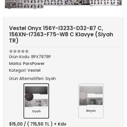
Vestel Onyx 156Y-I3233-D32-B7 C,
156XN-I7363-F75-W8 C Klavye (Siyah
TR)
Ürün Kodu:
8PX7878P
Marka:
ParsPower
Kategori:
Vestel
Ürün Alternatifleri: Siyah
Beyaz
Siyah
$15,00
/ ( 715,50 TL ) + Kdv