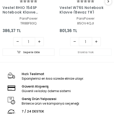
Vestel RHIO 154SP
Vestel W76S Notebook
Notebook Klavye
Klavye (Beyaz TR)
(Siyah TR)
ParsPower
ParsPower
TR8BF93Q
85OV4QJI
386,37 TL
801,36 TL
Sepete Ekle
Stokta Yok
Hızlı Teslimat
Siparişleriniz en kısa sürede elinize ulaşır.
Güvenli Alışveriş
Güvenli ve kolay ödeme sistemi
Geniş Ürün Yelpazesi
Binlerce ürün ve kampanya seçeneği
7 / 24 DESTEK