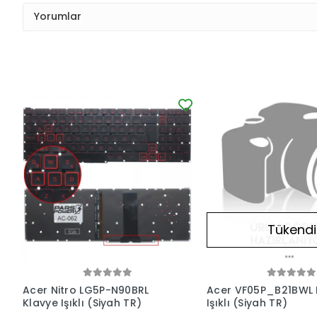
Yorumlar
Tükendi
Acer Nitro LG5P-N90BRL
Acer VF05P_B21BWL 
Klavye Işıklı (Siyah TR)
Işıklı (Siyah TR)