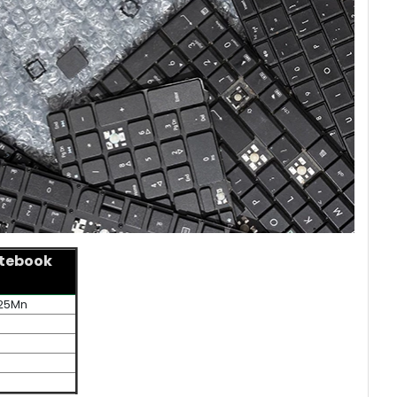
tebook
G25Mn