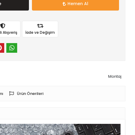
e
Hemen Al
 Alışveriş
İade ve Değişim
Montaj
mı
Ürün Önerileri