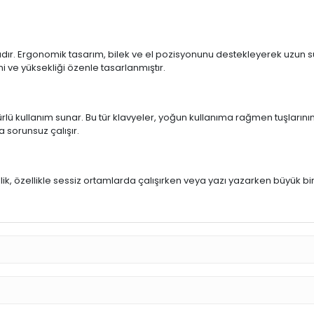
ıdır. Ergonomik tasarım, bilek ve el pozisyonunu destekleyerek uzun sür
mi ve yüksekliği özenle tasarlanmıştır.
rlü kullanım sunar. Bu tür klavyeler, yoğun kullanıma rağmen tuşlarının
a sorunsuz çalışır.
u
llik, özellikle sessiz ortamlarda çalışırken veya yazı yazarken büyük bi