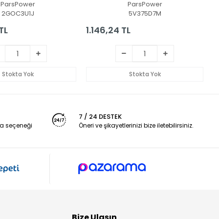
ParsPower
ParsPower
T
2GOC3U1J
5V375D7M
TL
1.146,24 TL
2
Stokta Yok
Stokta Yok
7 / 24 DESTEK
a seçeneği
Öneri ve şikayetlerinizi bize iletebilirsiniz.
Bize Ulaşın