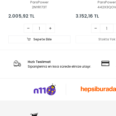
ParsPower
ParsPower
2NYR173T
442X3QO
2.005,92 TL
3.152,16 TL
Sepete Ekle
Stokta Yok
Hızlı Teslimat
Siparişleriniz en kısa sürede elinize ulaşır.