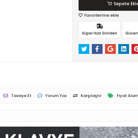
Sepete Ekl
Favorilerime ekle
Süper Hızlı Gönderi
Güvenli
Tavsiye Et
Yorum Yaz
Karşılaştır
Fiyat Alar