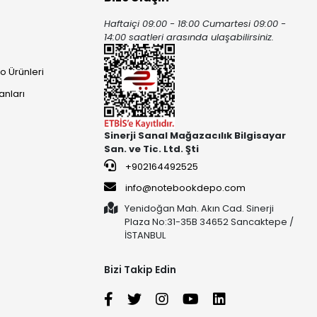
Haftaiçi 09:00 - 18:00 Cumartesi 09:00 -
ı
14:00 saatleri arasında ulaşabilirsiniz.
o Ürünleri
anları
Sinerji Sanal Mağazacılık Bilgisayar
San. ve Tic. Ltd. Şti
+902164492525
info@notebookdepo.com
Yenidoğan Mah. Akın Cad. Sinerji
Plaza No:31-35B 34652 Sancaktepe /
İSTANBUL
Bizi Takip Edin