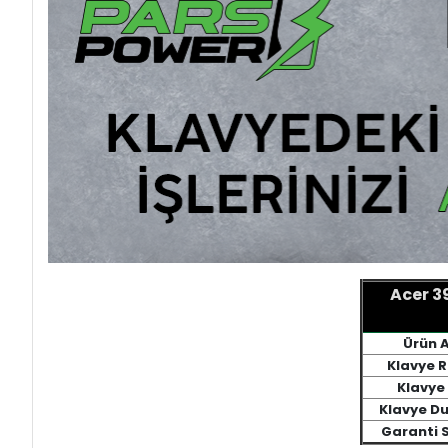
Acer 
Ürün 
Klavye 
Klavye 
Klavye D
Garanti S