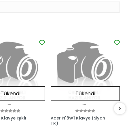
Tükendi
Tükendi
Klavye Işıklı
Acer N18W1 Klavye (Siyah
A
TR)
D
N