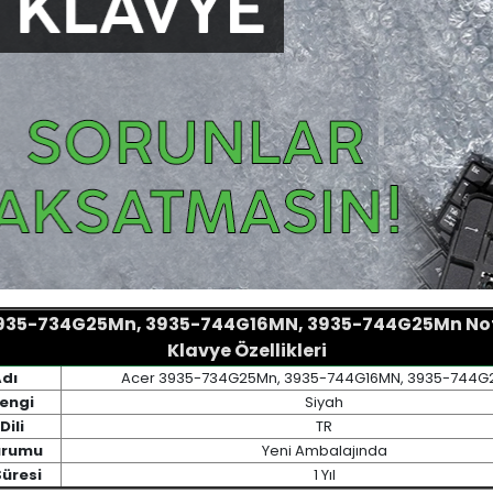
3935-734G25Mn, 3935-744G16MN, 3935-744G25Mn No
Klavye Özellikleri
Adı
Acer 3935-734G25Mn, 3935-744G16MN, 3935-744
Rengi
Siyah
Dili
TR
urumu
Yeni Ambalajında
üresi
1 Yıl