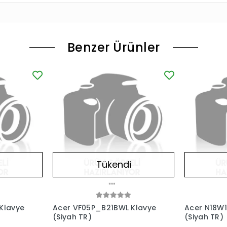
Benzer Ürünler
Tükendi
Klavye
Acer VF05P_B21BWL Klavye
Acer N18W1 
(Siyah TR)
(Siyah TR)