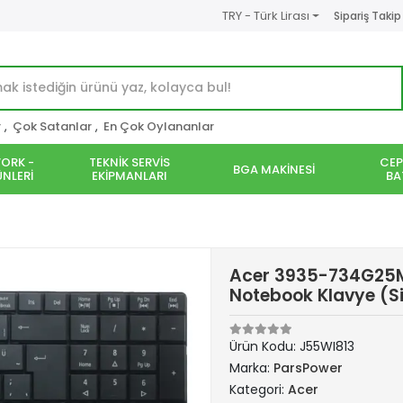
TRY - Türk Lirası
Sipariş Takip
r
,
Çok Satanlar
,
En Çok Oylananlar
ORK -
TEKNİK SERVİS
CEP
BGA MAKİNESİ
NLERİ
EKİPMANLARI
BA
Acer 3935-734G25
Notebook Klavye (S
Ürün Kodu:
J55WI813
Marka:
ParsPower
Kategori:
Acer