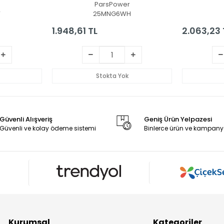
ParsPower
V
25MNG6WH
1.948,61 TL
2.063,23 
Stokta Yok
Güvenli Alışveriş
Geniş Ürün Yelpazesi
Güvenli ve kolay ödeme sistemi
Binlerce ürün ve kampany
Kurumsal
Kategoriler