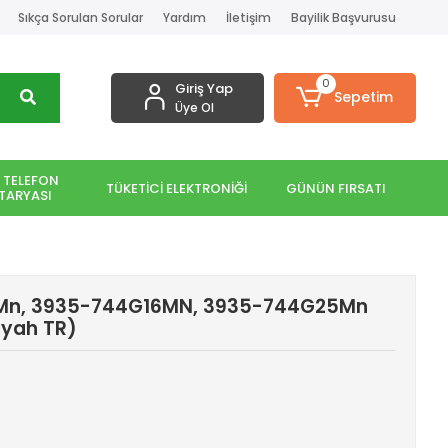
Sıkça Sorulan Sorular
Yardım
İletişim
Bayilik Başvurusu
0
Giriş Yap
Sepetim
Üye Ol
 TELEFON
TÜKETİCİ ELEKTRONİĞİ
GÜNÜN FIRSATI
TARYASI
Mn, 3935-744G16MN, 3935-744G25Mn
iyah TR)