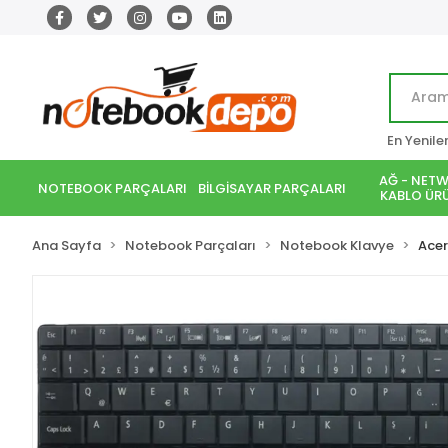
En Yenile
AĞ - NETW
NOTEBOOK PARÇALARI
BİLGİSAYAR PARÇALARI
KABLO ÜRÜ
Ana Sayfa
Notebook Parçaları
Notebook Klavye
Acer