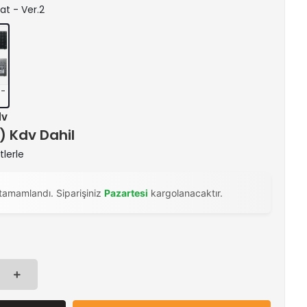
Mat - Ver.2
 -
dv
 ) Kdv Dahil
tlerle
tamamlandı. Siparişiniz
Pazartesi
kargolanacaktır.