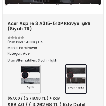
Acer Aspire 3 A315-510P Klavye Işıklı
(Siyah TR)
Ürün Kodu:
4333Q3J4
Marka:
ParsPower
Kategori:
Acer
Ürün Alternatifleri: Siyah - Işıklı
Siyah
Siyah - Işıklı
$57,00
/ ( 2.718,90 TL ) + Kdv
$68,40
/ ( 3.262,68 TL ) Kdv Dahil