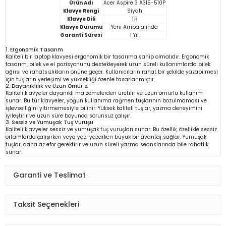
Ürün Adı
Acer Aspire 3 A315-510P
Klavye Rengi
Siyah
Klavye Dili
TR
Klavye Durumu
Yeni Ambalajında
Garanti Süresi
1 Yıl
1. Ergonomik Tasarım
Kaliteli bir laptop klavyesi ergonomik bir tasarıma sahip olmalıdır. Ergonomik
tasarım, bilek ve el pozisyonunu destekleyerek uzun süreli kullanımlarda bilek
ağrısı ve rahatsızlıkların önüne geçer. Kullanıcıların rahat bir şekilde yazabilmesi
için tuşların yerleşimi ve yüksekliği özenle tasarlanmıştır.
2. Dayanıklılık ve Uzun Ömür ⏳
Kaliteli klavyeler dayanıklı malzemelerden üretilir ve uzun ömürlü kullanım
sunar. Bu tür klavyeler, yoğun kullanıma rağmen tuşlarının bozulmaması ve
işlevselliğini yitirmemesiyle bilinir. Yüksek kaliteli tuşlar, yazma deneyimini
iyileştirir ve uzun süre boyunca sorunsuz çalışır.
3. Sessiz ve Yumuşak Tuş Vuruşu
Kaliteli klavyeler sessiz ve yumuşak tuş vuruşları sunar. Bu özellik, özellikle sessiz
ortamlarda çalışırken veya yazı yazarken büyük bir avantaj sağlar. Yumuşak
tuşlar, daha az efor gerektirir ve uzun süreli yazma seanslarında bile rahatlık
sunar.
Garanti ve Teslimat
Taksit Seçenekleri