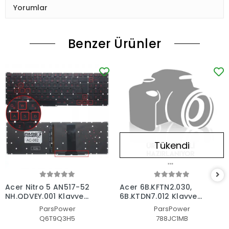
Yorumlar
Benzer Ürünler
Tükendi
Acer Nitro 5 AN517-52
Acer 6B.KFTN2.030,
NH.QDVEY.001 Klavye
6B.KTDN7.012 Klavye
Işıklı (Siyah TR)
Işıklı (Siyah TR)
ParsPower
ParsPower
Q6T9Q3H5
788JC1MB