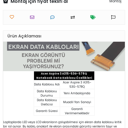
Montaj için fiyat teklifi al
Montaj
Ürün Açıklaması
Acer Aspire 3 A315-53G-578Q
Notebook Data Kablosu Özellikleri
Acer Aspire 3 A315-
Data Kablosu Adı
53G-578Q
Data Kablosu
Yeni Ambalajında
Durumu
Data Kablosu
Muadil Yan Sanayi
Üreticisi
Garanti
Garanti Süresi
Verilmemektedir
Laptoplarda LED veya LCD ekranların çalışabilmesi için ekran data kablosu kritik
bir rol oynar. Bu kablo, anakart ile ekran arasındaki görüntü verilerini taşır ve