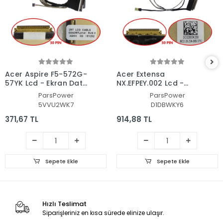
Acer Aspire F5-572G-
Acer Extensa
57YK Lcd - Ekran Data
NX.EFPEY.002 Lcd -
Flex Kablosu
Ekran Data Flex
ParsPower
ParsPower
Kablosu
5VVU2WK7
D1DBWKY6
371,67 TL
914,88 TL
Sepete Ekle
Sepete Ekle
Hızlı Teslimat
Siparişleriniz en kısa sürede elinize ulaşır.