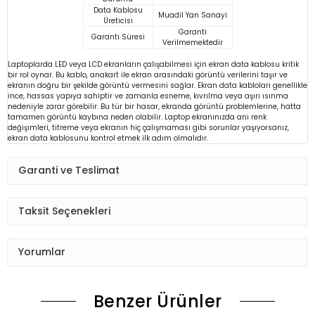
Data Kablosu
Muadil Yan Sanayi
Üreticisi
Garanti
Garanti Süresi
Verilmemektedir
Laptoplarda LED veya LCD ekranların çalışabilmesi için ekran data kablosu kritik
bir rol oynar. Bu kablo, anakart ile ekran arasındaki görüntü verilerini taşır ve
ekranın doğru bir şekilde görüntü vermesini sağlar. Ekran data kabloları genellikle
ince, hassas yapıya sahiptir ve zamanla esneme, kıvrılma veya aşırı ısınma
nedeniyle zarar görebilir. Bu tür bir hasar, ekranda görüntü problemlerine, hatta
tamamen görüntü kaybına neden olabilir. Laptop ekranınızda ani renk
değişimleri, titreme veya ekranın hiç çalışmaması gibi sorunlar yaşıyorsanız,
ekran data kablosunu kontrol etmek ilk adım olmalıdır.
Garanti ve Teslimat
Taksit Seçenekleri
Yorumlar
Benzer Ürünler