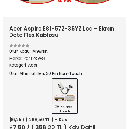
Acer Aspire ES1-572-35YZ Lcd - Ekran
Data Flex Kablosu
Ürün Kodu:
IA198N1K
Marka:
ParsPower
Kategori:
Acer
Ürün Alternatifleri: 30 Pin Non-Touch
30 Pin Non-
Touch
$6,25
/ ( 298,50 TL ) + Kdv
$7,50
/ ( 358,20 TL ) Kdv Dahil