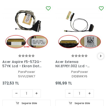
Acer Aspire F5-572G-
Acer Extensa
57YK Lcd - Ekran Data
NX.EFPEY.002 Lcd -
Flex Kablosu
Ekran Data Flex
ParsPower
ParsPower
Kablosu
5VVU2WK7
D1DBWKY6
372,53 TL
916,99 TL
Sepete Ekle
Sepete Ekle