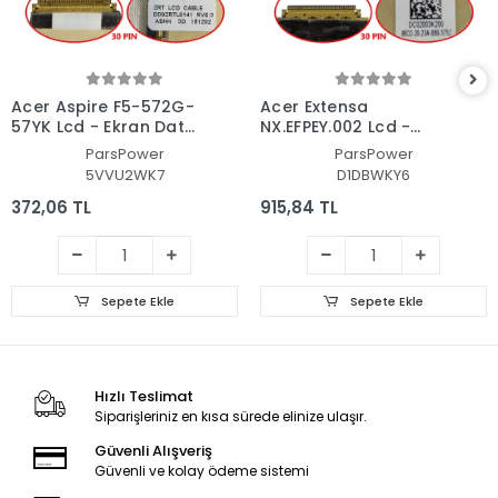
Acer Aspire F5-572G-
Acer Extensa
57YK Lcd - Ekran Data
NX.EFPEY.002 Lcd -
Flex Kablosu
Ekran Data Flex
ParsPower
ParsPower
Kablosu
5VVU2WK7
D1DBWKY6
372,06 TL
915,84 TL
Sepete Ekle
Sepete Ekle
Hızlı Teslimat
Siparişleriniz en kısa sürede elinize ulaşır.
Güvenli Alışveriş
Güvenli ve kolay ödeme sistemi