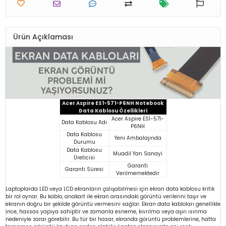
Ürün Açıklaması
Acer Aspire ES1-571-P6NH Notebook
Data Kablosu Özellikleri
Acer Aspire ES1-571-
Data Kablosu Adı
P6NH
Data Kablosu
Yeni Ambalajında
Durumu
Data Kablosu
Muadil Yan Sanayi
Üreticisi
Garanti
Garanti Süresi
Verilmemektedir
Laptoplarda LED veya LCD ekranların çalışabilmesi için ekran data kablosu kritik
bir rol oynar. Bu kablo, anakart ile ekran arasındaki görüntü verilerini taşır ve
ekranın doğru bir şekilde görüntü vermesini sağlar. Ekran data kabloları genellikle
ince, hassas yapıya sahiptir ve zamanla esneme, kıvrılma veya aşırı ısınma
nedeniyle zarar görebilir. Bu tür bir hasar, ekranda görüntü problemlerine, hatta