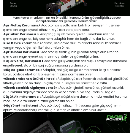
Pars Power markamızın en öncelikli konusu ürün güvenliğidir.Laptop
adaptörlerindeki güvenlik korumaları:
Aşırı Voltaj Koruması ⚡
Adaptör, giriş voltajının belirli bir seviyenin üzerine
çıkmasını engelleyerek cihazınızı yüksek voltajdan korur.
Aşırı Akım Koruması ⚠️
Adaptör, çıkış akımının güvenli sınırların üzerine
çıkmasını engeller, böylece hem adaptör hem de bağlı cihazlar korunur.
Kısa Devre Koruması :
Adaptör, kısa devre durumlarında kendini kapatarak
yangın veya diğer tehlikeli durumları önler.
Aşırı Isınma Koruması :
Adaptör, iç sıcaklığının güvenli seviyelerin üzerine
çıkmasını engelleyerek aşırı ısınmayı önler ve güvenliği artırır.
Düşük Voltaj Koruması ⬇️
Adaptör, giriş voltajının çok düşük seviyelere inmesini
engelleyerek stabil bir şarj sağlanmasına yardımcı olur.
Güç Dalgası Koruması :
Adaptör, ani güç dalgalanmalarına karşı cihazınızı
korur, böylece elektronik bileşenlerin zarar görmesini önler.
Yüksek Frekans Gürültü Filtresi :
Adaptör, yüksek frekanslı elektriksel gürültüyü
filtreleyerek cihazın düzgün çalışmasını sağlar ve parazitleri azaltır.
Yüksek Sıcaklık Algılayıcı Sensör :
Adaptör içindeki sensörler, yüksek sıcaklık
durumlarını algılayarak adaptörün kapanmasını ve soğumasını sağlar.
Düşük Akım Koruması :
Adaptör, çok düşük akım durumlarında kendini koruma
moduna alarak cihazın zarar görmesini önler.
Güç Yönetim Sistemi :
Adaptör, bağlı cihazın ihtiyacına göre güç dağılımını
optimize ederek enerji verimliliğini artırır ve cihazın ömrünü uzatır.