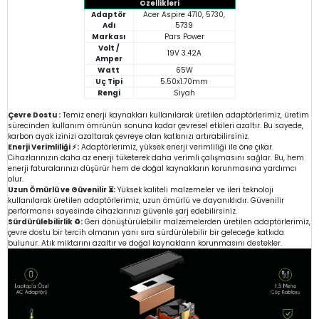
Özellikleri
Adaptör
Acer Aspire 4710, 5730,
Adı
5739
Markası
Pars Power
Volt /
19V 3.42A
Amper
Watt
65W
Uç Tipi
5.50x1.70mm
Rengi
Siyah
Çevre Dostu :
Temiz enerji kaynakları kullanılarak üretilen adaptörlerimiz, üretim
sürecinden kullanım ömrünün sonuna kadar çevresel etkileri azaltır. Bu sayede,
karbon ayak izinizi azaltarak çevreye olan katkınızı artırabilirsiniz.
Enerji Verimliliği ⚡:
Adaptörlerimiz, yüksek enerji verimliliği ile öne çıkar.
Cihazlarınızın daha az enerji tüketerek daha verimli çalışmasını sağlar. Bu, hem
enerji faturalarınızı düşürür hem de doğal kaynakların korunmasına yardımcı
olur.
Uzun Ömürlü ve Güvenilir ⏳:
Yüksek kaliteli malzemeler ve ileri teknoloji
kullanılarak üretilen adaptörlerimiz, uzun ömürlü ve dayanıklıdır. Güvenilir
performansı sayesinde cihazlarınızı güvenle şarj edebilirsiniz.
Sürdürülebilirlik ♻️:
Geri dönüştürülebilir malzemelerden üretilen adaptörlerimiz,
çevre dostu bir tercih olmanın yanı sıra sürdürülebilir bir geleceğe katkıda
bulunur. Atık miktarını azaltır ve doğal kaynakların korunmasını destekler.