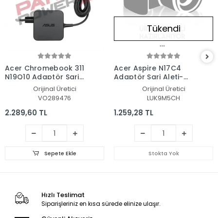
Tükendi
Acer Chromebook 311
Acer Aspire N17C4
N19Q10 Adaptör Şarj
Adaptör Şarj Aleti-
Aleti-Cihazı
Cihazı
Orijinal Üretici
Orijinal Üretici
VO289476
LUK9M5CH
2.289,60 TL
1.259,28 TL
Sepete Ekle
Stokta Yok
Hızlı Teslimat
Siparişleriniz en kısa sürede elinize ulaşır.