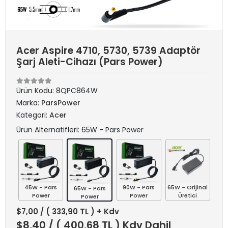
Acer Aspire 4710, 5730, 5739 Adaptör
Şarj Aleti-Cihazı (Pars Power)
Ürün Kodu:
8QPC864W
Marka:
ParsPower
Kategori:
Acer
Ürün Alternatifleri: 65W - Pars Power
45W - Pars
90W - Pars
65W - Orijinal
65W - Pars
Power
Power
Üretici
Power
$7,00
/ ( 333,90 TL ) + Kdv
$8,40
/ ( 400,68 TL ) Kdv Dahil