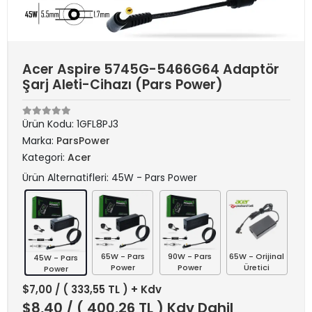
Acer Aspire 5745G-5466G64 Adaptör
Şarj Aleti-Cihazı (Pars Power)
Ürün Kodu:
1GFL8PJ3
Marka:
ParsPower
Kategori:
Acer
Ürün Alternatifleri: 45W - Pars Power
65W - Pars
90W - Pars
65W - Orijinal
45W - Pars
Power
Power
Üretici
Power
$7,00
/ ( 333,55 TL ) + Kdv
$8,40
/ ( 400,26 TL ) Kdv Dahil