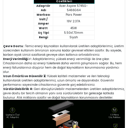
Özellikleri
Adaptör
Acer Aspire 5745G-
Adı
5466G64
Markası
Pars Power
Volt /
19V 2.37A
Amper
Watt
45W
Uç Tipi
5.50x1.70mm
Rengi
Siyah
Çevre Dostu :
Temiz enerji kaynakları kullanılarak üretilen adaptörlerimiz, üretim
sürecinden kullanım ömrünün sonuna kadar çevresel etkileri azaltır. Bu sayede,
karbon ayak izinizi azaltarak çevreye olan katkınızı artırabilirsiniz.
Enerji Verimliliği ⚡:
Adaptörlerimiz, yüksek enerji verimliliği ile öne çıkar.
Cihazlarınızın daha az enerji tüketerek daha verimli çalışmasını sağlar. Bu, hem
enerji faturalarınızı düşürür hem de doğal kaynakların korunmasına yardımcı
olur.
Uzun Ömürlü ve Güvenilir ⏳:
Yüksek kaliteli malzemeler ve ileri teknoloji
kullanılarak üretilen adaptörlerimiz, uzun ömürlü ve dayanıklıdır. Güvenilir
performansı sayesinde cihazlarınızı güvenle şarj edebilirsiniz.
Sürdürülebilirlik ♻️:
Geri dönüştürülebilir malzemelerden üretilen adaptörlerimiz,
çevre dostu bir tercih olmanın yanı sıra sürdürülebilir bir geleceğe katkıda
bulunur. Atık miktarını azaltır ve doğal kaynakların korunmasını destekler.