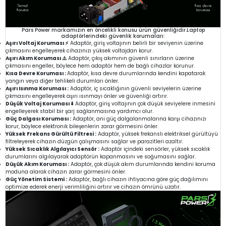
Pars Power markamızın en öncelikli konusu ürün güvenliğidir.Laptop
adaptörlerindeki güvenlik korumaları:
Aşırı Voltaj Koruması ⚡
Adaptör, giriş voltajının belirli bir seviyenin üzerine
çıkmasını engelleyerek cihazınızı yüksek voltajdan korur.
Aşırı Akım Koruması ⚠️
Adaptör, çıkış akımının güvenli sınırların üzerine
çıkmasını engeller, böylece hem adaptör hem de bağlı cihazlar korunur.
Kısa Devre Koruması :
Adaptör, kısa devre durumlarında kendini kapatarak
yangın veya diğer tehlikeli durumları önler.
Aşırı Isınma Koruması :
Adaptör, iç sıcaklığının güvenli seviyelerin üzerine
çıkmasını engelleyerek aşırı ısınmayı önler ve güvenliği artırır.
Düşük Voltaj Koruması ⬇️
Adaptör, giriş voltajının çok düşük seviyelere inmesini
engelleyerek stabil bir şarj sağlanmasına yardımcı olur.
Güç Dalgası Koruması :
Adaptör, ani güç dalgalanmalarına karşı cihazınızı
korur, böylece elektronik bileşenlerin zarar görmesini önler.
Yüksek Frekans Gürültü Filtresi :
Adaptör, yüksek frekanslı elektriksel gürültüyü
filtreleyerek cihazın düzgün çalışmasını sağlar ve parazitleri azaltır.
Yüksek Sıcaklık Algılayıcı Sensör :
Adaptör içindeki sensörler, yüksek sıcaklık
durumlarını algılayarak adaptörün kapanmasını ve soğumasını sağlar.
Düşük Akım Koruması :
Adaptör, çok düşük akım durumlarında kendini koruma
moduna alarak cihazın zarar görmesini önler.
Güç Yönetim Sistemi :
Adaptör, bağlı cihazın ihtiyacına göre güç dağılımını
optimize ederek enerji verimliliğini artırır ve cihazın ömrünü uzatır.