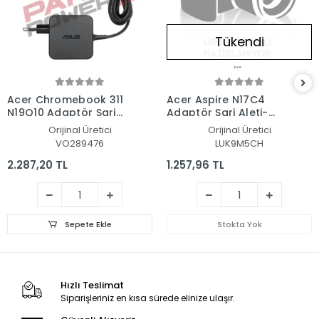
Tükendi
Acer Chromebook 311
Acer Aspire N17C4
N19Q10 Adaptör Şarj
Adaptör Şarj Aleti-
Aleti-Cihazı
Cihazı
Orijinal Üretici
Orijinal Üretici
VO289476
LUK9M5CH
2.287,20 TL
1.257,96 TL
Sepete Ekle
Stokta Yok
Hızlı Teslimat
Siparişleriniz en kısa sürede elinize ulaşır.