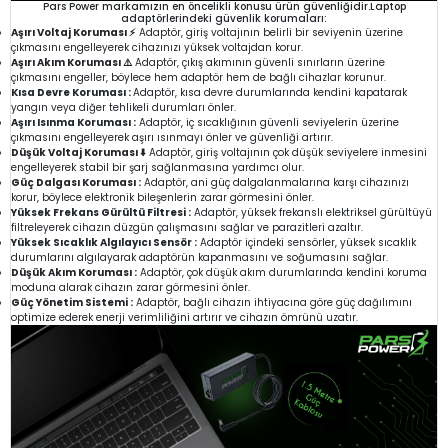
Pars Power markamızın en öncelikli konusu ürün güvenliğidir.Laptop
adaptörlerindeki güvenlik korumaları:
Aşırı Voltaj Koruması ⚡
Adaptör, giriş voltajının belirli bir seviyenin üzerine
çıkmasını engelleyerek cihazınızı yüksek voltajdan korur.
Aşırı Akım Koruması ⚠️
Adaptör, çıkış akımının güvenli sınırların üzerine
çıkmasını engeller, böylece hem adaptör hem de bağlı cihazlar korunur.
Kısa Devre Koruması :
Adaptör, kısa devre durumlarında kendini kapatarak
yangın veya diğer tehlikeli durumları önler.
Aşırı Isınma Koruması :
Adaptör, iç sıcaklığının güvenli seviyelerin üzerine
çıkmasını engelleyerek aşırı ısınmayı önler ve güvenliği artırır.
Düşük Voltaj Koruması ⬇️
Adaptör, giriş voltajının çok düşük seviyelere inmesini
engelleyerek stabil bir şarj sağlanmasına yardımcı olur.
Güç Dalgası Koruması :
Adaptör, ani güç dalgalanmalarına karşı cihazınızı
korur, böylece elektronik bileşenlerin zarar görmesini önler.
Yüksek Frekans Gürültü Filtresi :
Adaptör, yüksek frekanslı elektriksel gürültüyü
filtreleyerek cihazın düzgün çalışmasını sağlar ve parazitleri azaltır.
Yüksek Sıcaklık Algılayıcı Sensör :
Adaptör içindeki sensörler, yüksek sıcaklık
durumlarını algılayarak adaptörün kapanmasını ve soğumasını sağlar.
Düşük Akım Koruması :
Adaptör, çok düşük akım durumlarında kendini koruma
moduna alarak cihazın zarar görmesini önler.
Güç Yönetim Sistemi :
Adaptör, bağlı cihazın ihtiyacına göre güç dağılımını
optimize ederek enerji verimliliğini artırır ve cihazın ömrünü uzatır.