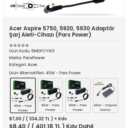
Acer Aspire 5750, 5920, 5930 Adaptör
Şarj Aleti-Cihazı (Pars Power)
Ürün Kodu:
6MDPCYW3
Marka:
ParsPower
Kategori:
Acer
Ürün Alternatifleri: 45W - Pars Power
65W - Pars
90W - Pars
65W - Orijinal
45W - Pars
Power
Power
Üretici
Power
$7,00
/ ( 334,32 TL ) + Kdv
$8,40
/ ( 401,18 TL ) Kdv Dahil