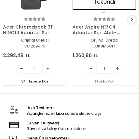
Tükendi
Acer Chromebook 311
Acer Aspire N17C4
N19Q10 Adaptör Şarj
Adaptör Şarj Aleti-
Aleti-Cihazı
Cihazı
Orijinal Üretici
Orijinal Üretici
VO289476
LUK9M5CH
2.292,48 TL
1.260,86 TL
Sepete Ekle
Stokta Yok
Hızlı Teslimat
Siparişleriniz en kısa sürede elinize ulaşır.
Güvenli Alışveriş
Güvenli ve kolay ödeme sistemi
Geniş Ürün Yelpazesi