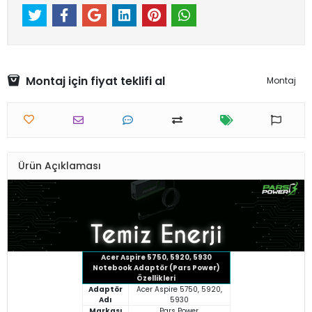
Montaj için fiyat teklifi al
Montaj
Ürün Açıklaması
Acer Aspire 5750, 5920, 5930
Notebook Adaptör (Pars Power)
Özellikleri
Adaptör
Acer Aspire 5750, 5920,
Adı
5930
Markası
Pars Power