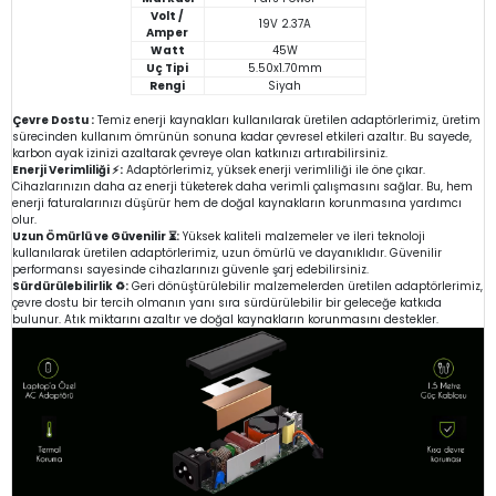
Volt /
19V 2.37A
Amper
Watt
45W
Uç Tipi
5.50x1.70mm
Rengi
Siyah
Çevre Dostu :
Temiz enerji kaynakları kullanılarak üretilen adaptörlerimiz, üretim
sürecinden kullanım ömrünün sonuna kadar çevresel etkileri azaltır. Bu sayede,
karbon ayak izinizi azaltarak çevreye olan katkınızı artırabilirsiniz.
Enerji Verimliliği ⚡:
Adaptörlerimiz, yüksek enerji verimliliği ile öne çıkar.
Cihazlarınızın daha az enerji tüketerek daha verimli çalışmasını sağlar. Bu, hem
enerji faturalarınızı düşürür hem de doğal kaynakların korunmasına yardımcı
olur.
Uzun Ömürlü ve Güvenilir ⏳:
Yüksek kaliteli malzemeler ve ileri teknoloji
kullanılarak üretilen adaptörlerimiz, uzun ömürlü ve dayanıklıdır. Güvenilir
performansı sayesinde cihazlarınızı güvenle şarj edebilirsiniz.
Sürdürülebilirlik ♻️:
Geri dönüştürülebilir malzemelerden üretilen adaptörlerimiz,
çevre dostu bir tercih olmanın yanı sıra sürdürülebilir bir geleceğe katkıda
bulunur. Atık miktarını azaltır ve doğal kaynakların korunmasını destekler.