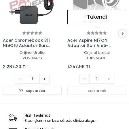
Tükendi
Acer Chromebook 311
Acer Aspire N17C4
N19Q10 Adaptör Şarj
Adaptör Şarj Aleti-
Aleti-Cihazı
Cihazı
Orijinal Üretici
Orijinal Üretici
VO289476
LUK9M5CH
2.287,20 TL
1.257,96 TL
Sepete Ekle
Stokta Yok
Hızlı Teslimat
Siparişleriniz en kısa sürede elinize ulaşır.