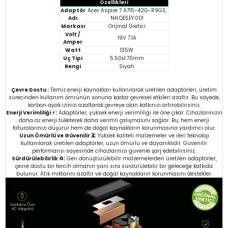
Özellikleri
Adaptör
Acer Aspire 7 A715-42G-R9G3,
Adı
NH.QE5EY.001
Markası
Orijinal Üretici
Volt /
19V 7.1A
Amper
Watt
135W
Uç Tipi
5.50x1.70mm
Rengi
Siyah
Çevre Dostu :
Temiz enerji kaynakları kullanılarak üretilen adaptörleri, üretim
sürecinden kullanım ömrünün sonuna kadar çevresel etkileri azaltır. Bu sayede,
karbon ayak izinizi azaltarak çevreye olan katkınızı artırabilirsiniz.
Enerji Verimliliği ⚡:
Adaptörler, yüksek enerji verimliliği ile öne çıkar. Cihazlarınızın
daha az enerji tüketerek daha verimli çalışmasını sağlar. Bu, hem enerji
faturalarınızı düşürür hem de doğal kaynakların korunmasına yardımcı olur.
Uzun Ömürlü ve Güvenilir ⏳:
Yüksek kaliteli malzemeler ve ileri teknoloji
kullanılarak üretilen adaptörler, uzun ömürlü ve dayanıklıdır. Güvenilir
performansı sayesinde cihazlarınızı güvenle şarj edebilirsiniz.
Sürdürülebilirlik ♻️:
Geri dönüştürülebilir malzemelerden üretilen adaptörler,
çevre dostu bir tercih olmanın yanı sıra sürdürülebilir bir geleceğe katkıda
bulunur. Atık miktarını azaltır ve doğal kaynakların korunmasını destekler.