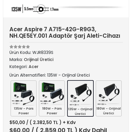
Acer Aspire 7 A715-42G-R9G3,
NH.QE5EY.001 Adaptör Şarj Aleti-Cihazı
Ürün Kodu:
WJR8339S
Marka:
Orijinal Üretici
Kategori:
Acer
Ürün Alternatifleri: 135W - Orijinal Üretici
135W - Pars
180W - Pars
180W - Orijinal
135W - Orijinal
Power
Power
Üretici
Üretici
$50,00
/ ( 2.382,50 TL ) + Kdv
$60,00
/ ( 2.859,00 TL ) Kdv Dahil