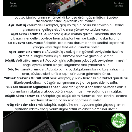
Laptop Markalarının en öncelikli konusu ürün güvenliğidir. Laptop
adaptörlerindeki güvenlik korumaları:
Aşırı Voltaj Koruması ⚡
Adaptör, giriş voltajının belirli bir seviyenin üzerine
çıkmasını engelleyerek cihazınızı yüksek voltajdan korur.
Aşırı Akım Koruması ⚠️
Adaptör, çıkış akımının güvenli sınırların üzerine
çıkmasını engeller, böylece hem adaptör hem de bağlı cihazlar korunur.
Kısa Devre Koruması :
Adaptör, kısa devre durumlarında kendini kapatarak
yangın veya diğer tehlikeli durumları önler.
Aşırı Isınma Koruması :
Adaptör, iç sıcaklığının güvenli seviyelerin üzerine
çıkmasını engelleyerek aşırı ısınmayı önler ve güvenliği artırır.
Düşük Voltaj Koruması ⬇️
Adaptör, giriş voltajının çok düşük seviyelere inmesini
engelleyerek stabil bir şarj sağlanmasına yardımcı olur.
Güç Dalgası Koruması :
Adaptör, ani güç dalgalanmalarına karşı cihazınızı
korur, böylece elektronik bileşenlerin zarar görmesini önler.
Yüksek Frekans Gürültü Filtresi :
Adaptör, yüksek frekanslı elektriksel gürültüyü
filtreleyerek cihazın düzgün çalışmasını sağlar ve parazitleri azaltır.
Yüksek Sıcaklık Algılayıcı Sensör :
Adaptör içindeki sensörler, yüksek sıcaklık
durumlarını algılayarak adaptörün kapanmasını ve soğumasını sağlar.
Düşük Akım Koruması :
Adaptör, çok düşük akım durumlarında kendini koruma
moduna alarak cihazın zarar görmesini önler.
Güç Yönetim Sistemi :
Adaptör, bağlı cihazın ihtiyacına göre güç dağılımını
optimize ederek enerji verimliliğini artırır ve cihazın ömrünü uzatır.