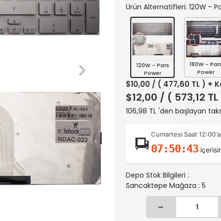
Ürün Alternatifleri: 120W - 
180W - Par
120W - Pars
Power
Power
$10,00
/ ( 477,60 TL ) + 
$12,00
/ ( 573,12 TL
106,98 TL 'den başlayan taks
Cumartesi Saat 12:00'a
07:50:42
içerisi
Depo Stok Bilgileri :
Sancaktepe Mağaza : 5