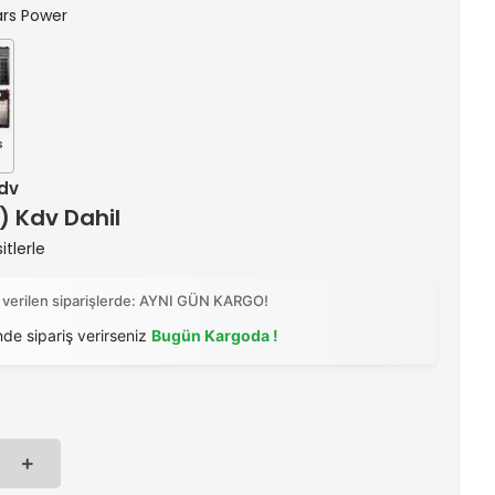
Pars Power
s
Kdv
 ) Kdv Dahil
itlerle
 verilen siparişlerde: AYNI GÜN KARGO!
nde sipariş verirseniz
Bugün Kargoda !