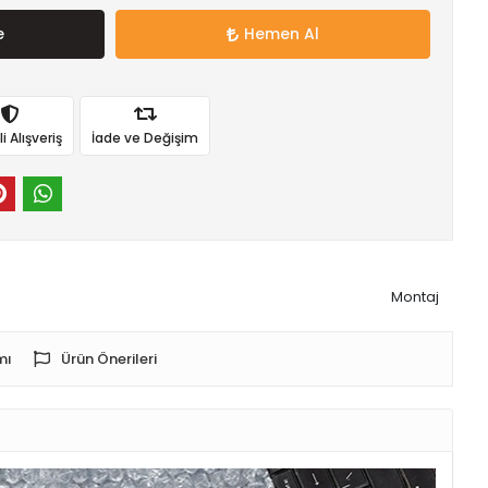
e
Hemen Al
 Alışveriş
İade ve Değişim
Montaj
mı
Ürün Önerileri