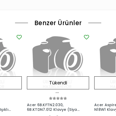
Benzer Ürünler
Tükendi
Acer 6B.KFTN2.030,
Acer Aspir
şıklı
6B.KTDN7.012 Klavye (Siyah
N18W1 Klavy
TR)
TR)