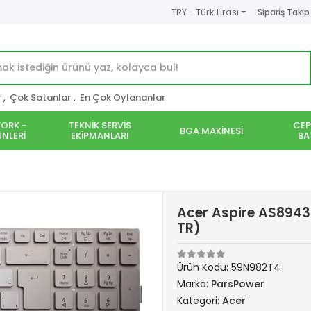
TRY - Türk Lirası
Sipariş Takip
r
,
Çok Satanlar
,
En Çok Oylananlar
ORK -
TEKNİK SERVİS
CEP
BGA MAKİNESİ
NLERİ
EKİPMANLARI
BA
Acer Aspire AS894
TR)
Ürün Kodu:
59N982T4
Marka:
ParsPower
Kategori:
Acer