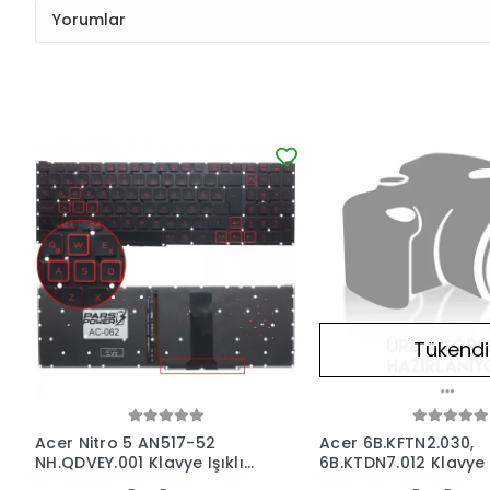
Yorumlar
Tükendi
Acer Nitro 5 AN517-52
Acer 6B.KFTN2.030,
NH.QDVEY.001 Klavye Işıklı
6B.KTDN7.012 Klavye I
(Siyah TR)
(Siyah TR)