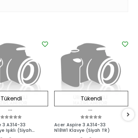
Tükendi
Tükendi
e 3 A314-33
Acer Aspire 3 A314-33
A
e Işıklı (Siyah
N18W1 Klavye (Siyah TR)
I