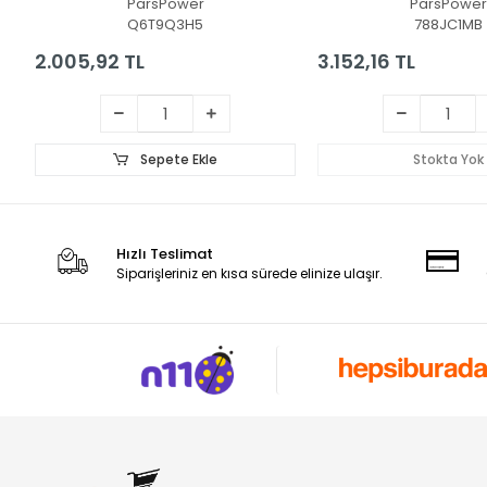
ParsPower
ParsPower
Q6T9Q3H5
788JC1MB
2.005,92 TL
3.152,16 TL
Sepete Ekle
Stokta Yok
Hızlı Teslimat
Siparişleriniz en kısa sürede elinize ulaşır.