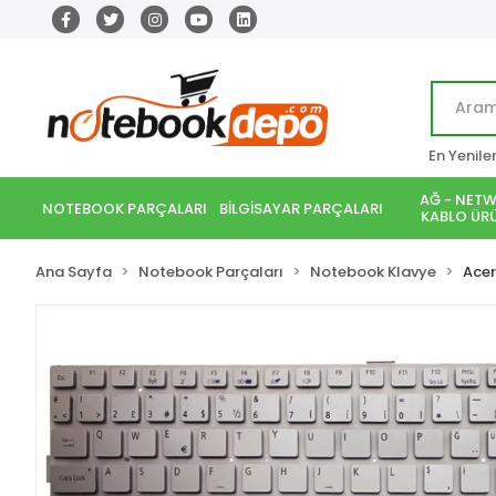
En Yenile
AĞ - NETW
NOTEBOOK PARÇALARI
BİLGİSAYAR PARÇALARI
KABLO ÜRÜ
Ana Sayfa
Notebook Parçaları
Notebook Klavye
Acer