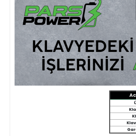
Ac
Kla
Kl
Kla
Gar