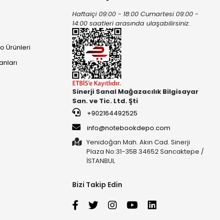
Haftaiçi 09:00 - 18:00 Cumartesi 09:00 -
ı
14:00 saatleri arasında ulaşabilirsiniz.
o Ürünleri
anları
Sinerji Sanal Mağazacılık Bilgisayar
San. ve Tic. Ltd. Şti
+902164492525
info@notebookdepo.com
Yenidoğan Mah. Akın Cad. Sinerji
Plaza No:31-35B 34652 Sancaktepe /
İSTANBUL
Bizi Takip Edin