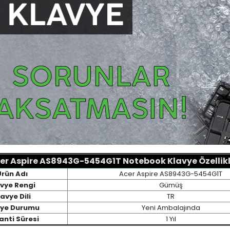
er Aspire AS8943G-5454G1T Notebook Klavye Özellikl
Ürün Adı
Acer Aspire AS8943G-5454G1T
vye Rengi
Gümüş
avye Dili
TR
vye Durumu
Yeni Ambalajında
anti Süresi
1 Yıl