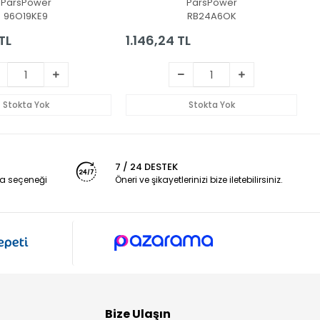
ParsPower
ParsPower
96O19KE9
RB24A6OK
TL
1.146,24 TL
2
Stokta Yok
Stokta Yok
7 / 24 DESTEK
a seçeneği
Öneri ve şikayetlerinizi bize iletebilirsiniz.
Bize Ulaşın