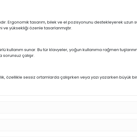
ıdır. Ergonomik tasarım, bilek ve el pozisyonunu destekleyerek uzun sür
mi ve yüksekliği özenle tasarlanmıştır.
rlü kullanım sunar. Bu tür klavyeler, yoğun kullanıma rağmen tuşlarının
a sorunsuz çalışır.
u
llik, özellikle sessiz ortamlarda çalışırken veya yazı yazarken büyük bi