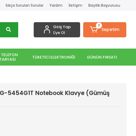
Sıkça Sorulan Sorular
Yardım
İletişim
Bayilik Başvurusu
0
Giriş Yap
Sepetim
Üye Ol
 TELEFON
TÜKETİCİ ELEKTRONİĞİ
GÜNÜN FIRSATI
TARYASI
3G-5454G1T Notebook Klavye (Gümüş