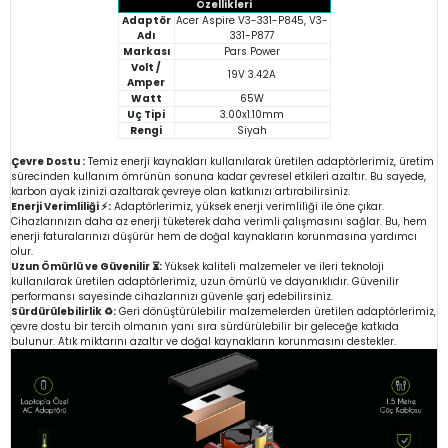
Özellikleri
Adaptör
Acer Aspire V3-331-P845, V3-
Adı
331-P877
Markası
Pars Power
Volt /
19V 3.42A
Amper
Watt
65W
Uç Tipi
3.00x1.10mm
Rengi
Siyah
Çevre Dostu :
Temiz enerji kaynakları kullanılarak üretilen adaptörlerimiz, üretim
sürecinden kullanım ömrünün sonuna kadar çevresel etkileri azaltır. Bu sayede,
karbon ayak izinizi azaltarak çevreye olan katkınızı artırabilirsiniz.
Enerji Verimliliği ⚡:
Adaptörlerimiz, yüksek enerji verimliliği ile öne çıkar.
Cihazlarınızın daha az enerji tüketerek daha verimli çalışmasını sağlar. Bu, hem
enerji faturalarınızı düşürür hem de doğal kaynakların korunmasına yardımcı
olur.
Uzun Ömürlü ve Güvenilir ⏳:
Yüksek kaliteli malzemeler ve ileri teknoloji
kullanılarak üretilen adaptörlerimiz, uzun ömürlü ve dayanıklıdır. Güvenilir
performansı sayesinde cihazlarınızı güvenle şarj edebilirsiniz.
Sürdürülebilirlik ♻️:
Geri dönüştürülebilir malzemelerden üretilen adaptörlerimiz,
çevre dostu bir tercih olmanın yanı sıra sürdürülebilir bir geleceğe katkıda
bulunur. Atık miktarını azaltır ve doğal kaynakların korunmasını destekler.