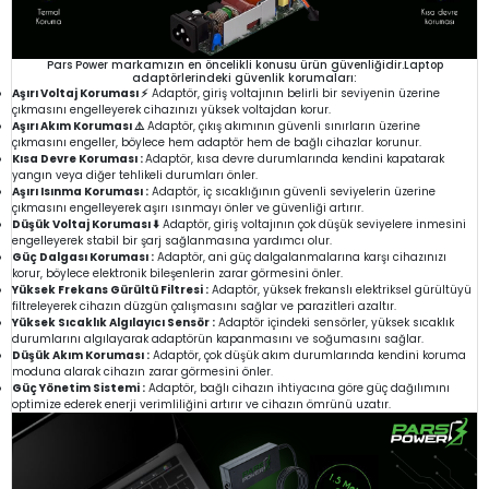
Pars Power markamızın en öncelikli konusu ürün güvenliğidir.Laptop
adaptörlerindeki güvenlik korumaları:
Aşırı Voltaj Koruması ⚡
Adaptör, giriş voltajının belirli bir seviyenin üzerine
çıkmasını engelleyerek cihazınızı yüksek voltajdan korur.
Aşırı Akım Koruması ⚠️
Adaptör, çıkış akımının güvenli sınırların üzerine
çıkmasını engeller, böylece hem adaptör hem de bağlı cihazlar korunur.
Kısa Devre Koruması :
Adaptör, kısa devre durumlarında kendini kapatarak
yangın veya diğer tehlikeli durumları önler.
Aşırı Isınma Koruması :
Adaptör, iç sıcaklığının güvenli seviyelerin üzerine
çıkmasını engelleyerek aşırı ısınmayı önler ve güvenliği artırır.
Düşük Voltaj Koruması ⬇️
Adaptör, giriş voltajının çok düşük seviyelere inmesini
engelleyerek stabil bir şarj sağlanmasına yardımcı olur.
Güç Dalgası Koruması :
Adaptör, ani güç dalgalanmalarına karşı cihazınızı
korur, böylece elektronik bileşenlerin zarar görmesini önler.
Yüksek Frekans Gürültü Filtresi :
Adaptör, yüksek frekanslı elektriksel gürültüyü
filtreleyerek cihazın düzgün çalışmasını sağlar ve parazitleri azaltır.
Yüksek Sıcaklık Algılayıcı Sensör :
Adaptör içindeki sensörler, yüksek sıcaklık
durumlarını algılayarak adaptörün kapanmasını ve soğumasını sağlar.
Düşük Akım Koruması :
Adaptör, çok düşük akım durumlarında kendini koruma
moduna alarak cihazın zarar görmesini önler.
Güç Yönetim Sistemi :
Adaptör, bağlı cihazın ihtiyacına göre güç dağılımını
optimize ederek enerji verimliliğini artırır ve cihazın ömrünü uzatır.