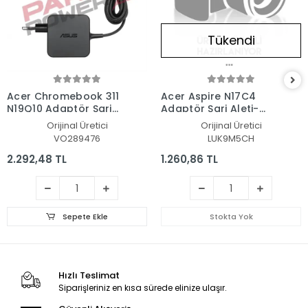
Tükendi
Acer Chromebook 311
Acer Aspire N17C4
N19Q10 Adaptör Şarj
Adaptör Şarj Aleti-
Aleti-Cihazı
Cihazı
Orijinal Üretici
Orijinal Üretici
VO289476
LUK9M5CH
2.292,48 TL
1.260,86 TL
Sepete Ekle
Stokta Yok
Hızlı Teslimat
Siparişleriniz en kısa sürede elinize ulaşır.