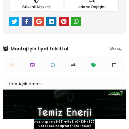
Güvenli Alışveriş
İade ve Değişim
Montaj için fiyat teklifi al
Montaj
Ürün Açıklaması
Acer Aspire V3-331-P845, V3-331-P877
Notebook Adaptör (Pars Power)