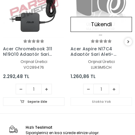
Tükendi
Acer Chromebook 311
Acer Aspire N17C4
N19Q10 Adaptör Şarj
Adaptör Şarj Aleti-
Aleti-Cihazı
Cihazı
Orijinal Üretici
Orijinal Üretici
VO289476
LUK9M5CH
2.292,48 TL
1.260,86 TL
Sepete Ekle
Stokta Yok
Hızlı Teslimat
Siparişleriniz en kısa sürede elinize ulaşır.