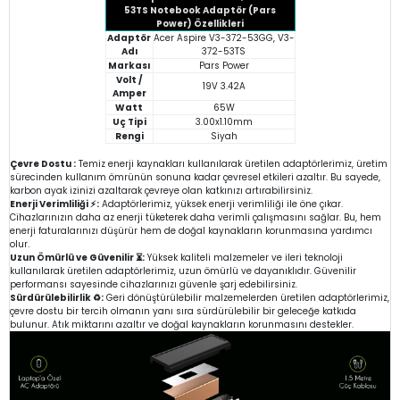
53TS Notebook Adaptör (Pars
Power) Özellikleri
Adaptör
Acer Aspire V3-372-53GG, V3-
Adı
372-53TS
Markası
Pars Power
Volt /
19V 3.42A
Amper
Watt
65W
Uç Tipi
3.00x1.10mm
Rengi
Siyah
Çevre Dostu :
Temiz enerji kaynakları kullanılarak üretilen adaptörlerimiz, üretim
sürecinden kullanım ömrünün sonuna kadar çevresel etkileri azaltır. Bu sayede,
karbon ayak izinizi azaltarak çevreye olan katkınızı artırabilirsiniz.
Enerji Verimliliği ⚡:
Adaptörlerimiz, yüksek enerji verimliliği ile öne çıkar.
Cihazlarınızın daha az enerji tüketerek daha verimli çalışmasını sağlar. Bu, hem
enerji faturalarınızı düşürür hem de doğal kaynakların korunmasına yardımcı
olur.
Uzun Ömürlü ve Güvenilir ⏳:
Yüksek kaliteli malzemeler ve ileri teknoloji
kullanılarak üretilen adaptörlerimiz, uzun ömürlü ve dayanıklıdır. Güvenilir
performansı sayesinde cihazlarınızı güvenle şarj edebilirsiniz.
Sürdürülebilirlik ♻️:
Geri dönüştürülebilir malzemelerden üretilen adaptörlerimiz,
çevre dostu bir tercih olmanın yanı sıra sürdürülebilir bir geleceğe katkıda
bulunur. Atık miktarını azaltır ve doğal kaynakların korunmasını destekler.