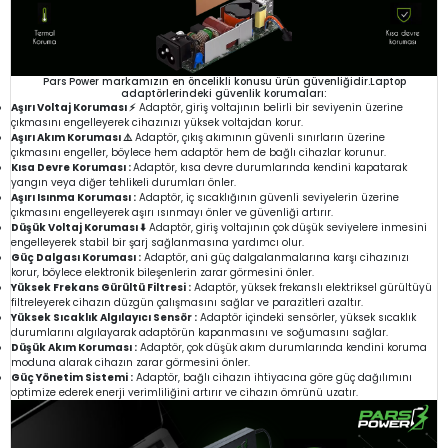
Pars Power markamızın en öncelikli konusu ürün güvenliğidir.Laptop
adaptörlerindeki güvenlik korumaları:
Aşırı Voltaj Koruması ⚡
Adaptör, giriş voltajının belirli bir seviyenin üzerine
çıkmasını engelleyerek cihazınızı yüksek voltajdan korur.
Aşırı Akım Koruması ⚠️
Adaptör, çıkış akımının güvenli sınırların üzerine
çıkmasını engeller, böylece hem adaptör hem de bağlı cihazlar korunur.
Kısa Devre Koruması :
Adaptör, kısa devre durumlarında kendini kapatarak
yangın veya diğer tehlikeli durumları önler.
Aşırı Isınma Koruması :
Adaptör, iç sıcaklığının güvenli seviyelerin üzerine
çıkmasını engelleyerek aşırı ısınmayı önler ve güvenliği artırır.
Düşük Voltaj Koruması ⬇️
Adaptör, giriş voltajının çok düşük seviyelere inmesini
engelleyerek stabil bir şarj sağlanmasına yardımcı olur.
Güç Dalgası Koruması :
Adaptör, ani güç dalgalanmalarına karşı cihazınızı
korur, böylece elektronik bileşenlerin zarar görmesini önler.
Yüksek Frekans Gürültü Filtresi :
Adaptör, yüksek frekanslı elektriksel gürültüyü
filtreleyerek cihazın düzgün çalışmasını sağlar ve parazitleri azaltır.
Yüksek Sıcaklık Algılayıcı Sensör :
Adaptör içindeki sensörler, yüksek sıcaklık
durumlarını algılayarak adaptörün kapanmasını ve soğumasını sağlar.
Düşük Akım Koruması :
Adaptör, çok düşük akım durumlarında kendini koruma
moduna alarak cihazın zarar görmesini önler.
Güç Yönetim Sistemi :
Adaptör, bağlı cihazın ihtiyacına göre güç dağılımını
optimize ederek enerji verimliliğini artırır ve cihazın ömrünü uzatır.