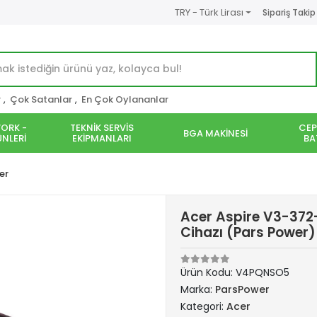
TRY - Türk Lirası
Sipariş Takip
r
,
Çok Satanlar
,
En Çok Oylananlar
ORK -
TEKNİK SERVİS
CEP
BGA MAKİNESİ
NLERİ
EKİPMANLARI
BA
er
Acer Aspire V3-372
Cihazı (Pars Power)
Ürün Kodu:
V4PQNSO5
Marka:
ParsPower
Kategori:
Acer