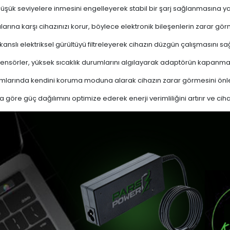
 düşük seviyelere inmesini engelleyerek stabil bir şarj sağlanmasına ya
ına karşı cihazınızı korur, böylece elektronik bileşenlerin zarar gör
nslı elektriksel gürültüyü filtreleyerek cihazın düzgün çalışmasını sağl
ensörler, yüksek sıcaklık durumlarını algılayarak adaptörün kapanma
mlarında kendini koruma moduna alarak cihazın zarar görmesini önle
a göre güç dağılımını optimize ederek enerji verimliliğini artırır ve cih