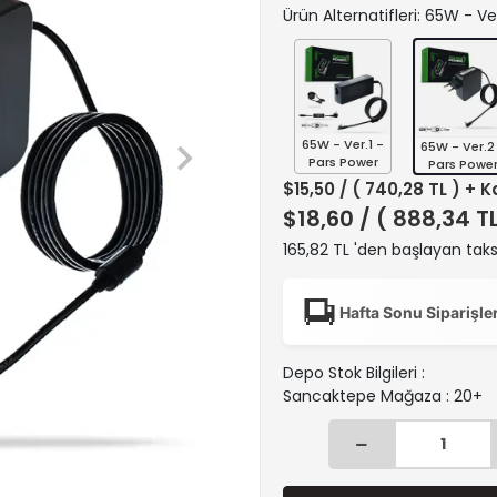
Ürün Alternatifleri: 65W - V
65W - Ver.1 -
65W - Ver.2
Pars Power
Pars Powe
$15,50
/ ( 740,28 TL ) + 
$18,60
/ ( 888,34 T
165,82 TL 'den başlayan taksi
Hafta Sonu Siparişle
Depo Stok Bilgileri :
Sancaktepe Mağaza : 20+