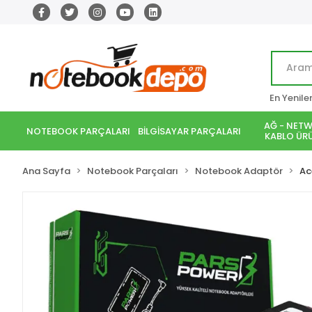
En Yenile
AĞ - NETW
NOTEBOOK PARÇALARI
BİLGİSAYAR PARÇALARI
KABLO ÜRÜ
Ana Sayfa
Notebook Parçaları
Notebook Adaptör
Ac