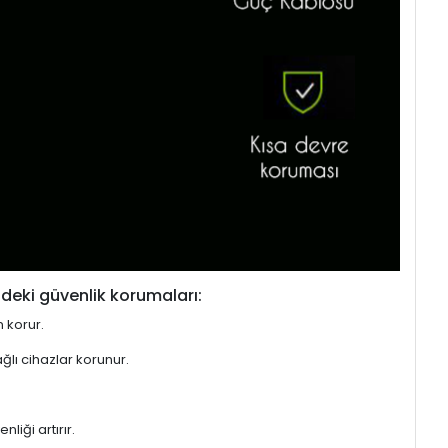
deki güvenlik korumaları:
n korur.
ğlı cihazlar korunur.
liği artırır.