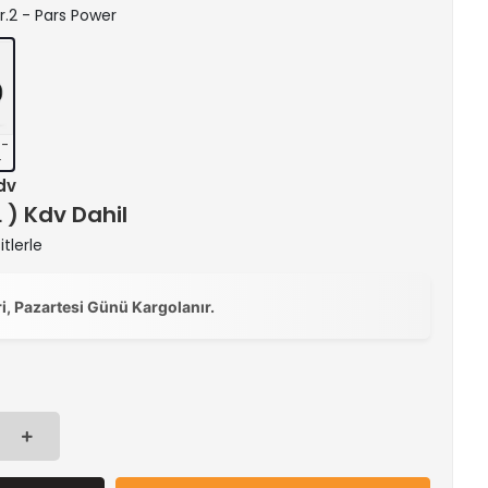
er.2 - Pars Power
 -
r
Kdv
L ) Kdv Dahil
tlerle
ri, Pazartesi Günü Kargolanır.