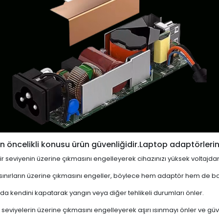
 öncelikli konusu ürün güvenliğidir.Laptop adaptörlerin
i bir seviyenin üzerine çıkmasını engelleyerek cihazınızı yüksek voltajda
 sınırların üzerine çıkmasını engeller, böylece hem adaptör hem de ba
a kendini kapatarak yangın veya diğer tehlikeli durumları önler.
 seviyelerin üzerine çıkmasını engelleyerek aşırı ısınmayı önler ve güven