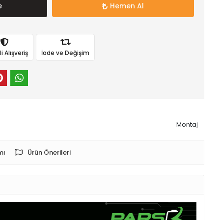
e
Hemen Al
 Alışveriş
İade ve Değişim
Montaj
mı
Ürün Önerileri