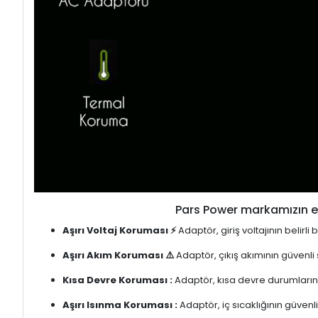
Pars Power markamızın en
Aşırı Voltaj Koruması ⚡
Adaptör, giriş voltajının belirl
Aşırı Akım Koruması ⚠️
Adaptör, çıkış akımının güvenli
Kısa Devre Koruması :
Adaptör, kısa devre durumlarınd
Aşırı Isınma Koruması :
Adaptör, iç sıcaklığının güvenli