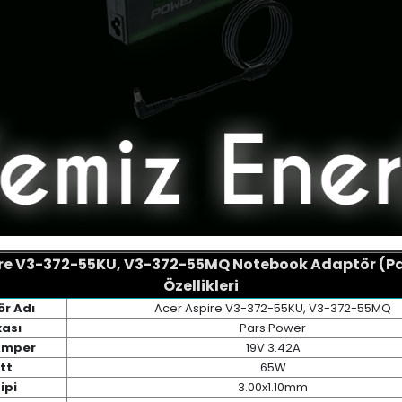
ire V3-372-55KU, V3-372-55MQ Notebook Adaptör (Pa
Özellikleri
r Adı
Acer Aspire V3-372-55KU, V3-372-55MQ
ası
Pars Power
 Amper
19V 3.42A
tt
65W
ipi
3.00x1.10mm