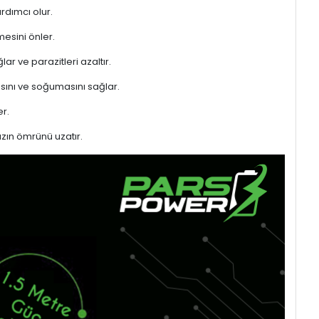
rdımcı olur.
mesini önler.
ar ve parazitleri azaltır.
sını ve soğumasını sağlar.
r.
azın ömrünü uzatır.