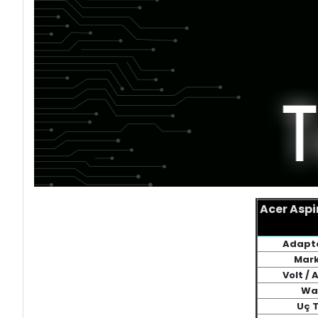
Acer Asp
Adaptö
Mark
Volt /
Wa
Uç T