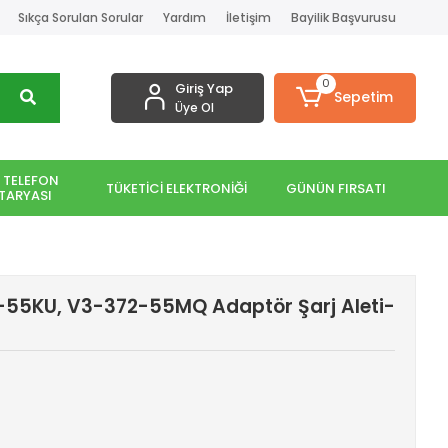
Sıkça Sorulan Sorular
Yardım
İletişim
Bayilik Başvurusu
0
Giriş Yap
Sepetim
Üye Ol
 TELEFON
TÜKETİCİ ELEKTRONİĞİ
GÜNÜN FIRSATI
TARYASI
-55KU, V3-372-55MQ Adaptör Şarj Aleti-