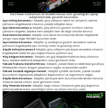
Pars Power markamızın en öncelikli konusu ürün güvenliğidir.Laptop
adaptörlerindeki güvenlik korumaları:
Aşırı Voltaj Koruması ⚡
Adaptör, giriş voltajının belirli bir seviyenin üzerine
çıkmasını engelleyerek cihazınızı yüksek voltajdan korur.
Aşırı Akım Koruması ⚠️
Adaptör, çıkış akımının güvenli sınırların üzerine
çıkmasını engeller, böylece hem adaptör hem de bağlı cihazlar korunur.
Kısa Devre Koruması :
Adaptör, kısa devre durumlarında kendini kapatarak
yangın veya diğer tehlikeli durumları önler.
Aşırı Isınma Koruması :
Adaptör, iç sıcaklığının güvenli seviyelerin üzerine
çıkmasını engelleyerek aşırı ısınmayı önler ve güvenliği artırır.
Düşük Voltaj Koruması ⬇️
Adaptör, giriş voltajının çok düşük seviyelere inmesini
engelleyerek stabil bir şarj sağlanmasına yardımcı olur.
Güç Dalgası Koruması :
Adaptör, ani güç dalgalanmalarına karşı cihazınızı
korur, böylece elektronik bileşenlerin zarar görmesini önler.
Yüksek Frekans Gürültü Filtresi :
Adaptör, yüksek frekanslı elektriksel gürültüyü
filtreleyerek cihazın düzgün çalışmasını sağlar ve parazitleri azaltır.
Yüksek Sıcaklık Algılayıcı Sensör :
Adaptör içindeki sensörler, yüksek sıcaklık
durumlarını algılayarak adaptörün kapanmasını ve soğumasını sağlar.
Düşük Akım Koruması :
Adaptör, çok düşük akım durumlarında kendini koruma
moduna alarak cihazın zarar görmesini önler.
Güç Yönetim Sistemi :
Adaptör, bağlı cihazın ihtiyacına göre güç dağılımını
optimize ederek enerji verimliliğini artırır ve cihazın ömrünü uzatır.