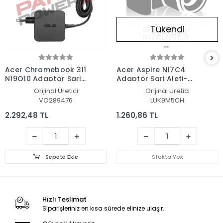
Tükendi
Acer Chromebook 311
Acer Aspire N17C4
N19Q10 Adaptör Şarj
Adaptör Şarj Aleti-
Aleti-Cihazı
Cihazı
Orijinal Üretici
Orijinal Üretici
VO289476
LUK9M5CH
2.292,48 TL
1.260,86 TL
Sepete Ekle
Stokta Yok
Hızlı Teslimat
Siparişleriniz en kısa sürede elinize ulaşır.