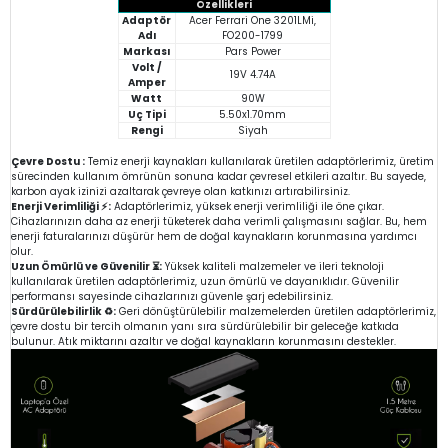
Özellikleri
Adaptör
Acer Ferrari One 3201LMi,
Adı
FO200-1799
Markası
Pars Power
Volt /
19V 4.74A
Amper
Watt
90W
Uç Tipi
5.50x1.70mm
Rengi
Siyah
Çevre Dostu :
Temiz enerji kaynakları kullanılarak üretilen adaptörlerimiz, üretim
sürecinden kullanım ömrünün sonuna kadar çevresel etkileri azaltır. Bu sayede,
karbon ayak izinizi azaltarak çevreye olan katkınızı artırabilirsiniz.
Enerji Verimliliği ⚡:
Adaptörlerimiz, yüksek enerji verimliliği ile öne çıkar.
Cihazlarınızın daha az enerji tüketerek daha verimli çalışmasını sağlar. Bu, hem
enerji faturalarınızı düşürür hem de doğal kaynakların korunmasına yardımcı
olur.
Uzun Ömürlü ve Güvenilir ⏳:
Yüksek kaliteli malzemeler ve ileri teknoloji
kullanılarak üretilen adaptörlerimiz, uzun ömürlü ve dayanıklıdır. Güvenilir
performansı sayesinde cihazlarınızı güvenle şarj edebilirsiniz.
Sürdürülebilirlik ♻️:
Geri dönüştürülebilir malzemelerden üretilen adaptörlerimiz,
çevre dostu bir tercih olmanın yanı sıra sürdürülebilir bir geleceğe katkıda
bulunur. Atık miktarını azaltır ve doğal kaynakların korunmasını destekler.