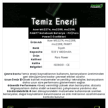
Acer MS2274, ms2288, ms2288,
PAWF7 Notebook Batarya - Pil (Pars
Power) Özellikleri
Acer MS2274, ms2288,
Ürün Adı
ms2288, PAWF7
Renk
Siyah
Kapasite
10.8 V 4400mAh.
Ürün
Pars Power
Kalitesi
Kalite
ISO9001 - CE
Belgeleri
Çevre Dostu
Temiz enerji kaynaklarının kullanımı, bataryaların üretiminden
geri dönüşümüne kadar çevresel etkileri azaltır.
Uzun Ömür ⏳
Yüksek kaliteli malzemeler ve yenilikçi teknolojiler, bataryaların
daha uzun süre performans göstermesini sağlar.
Güvenilir Performans ⚡
Enerji verimliliği yüksek olan bataryalar, dizüstü
bilgisayarların daha stabil ve kesintisiz çalışmasına yardımcı olur.
Sürdürülebilirlik ♻️
Geri dönüştürülebilir malzemeler kullanılarak üretilen
bataryalar, doğal kaynakların korunmasına ve atık miktarının azaltılmasına
katkıda bulunur.