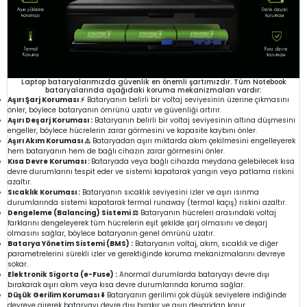
Laptop bataryalarımızda güvenlik en önemli şartımızdır. Tüm Notebook
bataryalarında aşağıdaki koruma mekanizmaları vardır:
Aşırı Şarj Koruması ⚡
Bataryanın belirli bir voltaj seviyesinin üzerine çıkmasını
önler, böylece bataryanın ömrünü uzatır ve güvenliği artırır.
Aşırı Deşarj Koruması :
Bataryanın belirli bir voltaj seviyesinin altına düşmesini
engeller, böylece hücrelerin zarar görmesini ve kapasite kaybını önler.
Aşırı Akım Koruması ⚠️
Bataryadan aşırı miktarda akım çekilmesini engelleyerek
hem bataryanın hem de bağlı cihazın zarar görmesini önler.
Kısa Devre Koruması :
Bataryada veya bağlı cihazda meydana gelebilecek kısa
devre durumlarını tespit eder ve sistemi kapatarak yangın veya patlama riskini
azaltır.
Sıcaklık Koruması :
Bataryanın sıcaklık seviyesini izler ve aşırı ısınma
durumlarında sistemi kapatarak termal runaway (termal kaçış) riskini azaltır.
Dengeleme (Balancing) Sistemi ⚖️
Bataryanın hücreleri arasındaki voltaj
farklarını dengeleyerek tüm hücrelerin eşit şekilde şarj olmasını ve deşarj
olmasını sağlar, böylece bataryanın genel ömrünü uzatır.
Batarya Yönetim Sistemi (BMS) :
Bataryanın voltaj, akım, sıcaklık ve diğer
parametrelerini sürekli izler ve gerektiğinde koruma mekanizmalarını devreye
sokar.
Elektronik Sigorta (e-Fuse) :
Anormal durumlarda bataryayı devre dışı
bırakarak aşırı akım veya kısa devre durumlarında koruma sağlar.
Düşük Gerilim Koruması ⬇️
Bataryanın gerilimi çok düşük seviyelere indiğinde
devreye girerek bataryayı devre dışı bırakır ve aşırı deşarjdan korur.