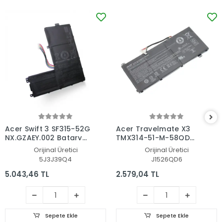
Acer Swift 3 SF315-52G
Acer Travelmate X3
NX.GZAEY.002 Batarya
TMX314-51-M-58QD
- Pil
NX.VJVEG.001 Batarya
Orijinal Üretici
Orijinal Üretici
- Pil
5J3J39Q4
J1526QD6
5.043,46 TL
2.579,04 TL
Sepete Ekle
Sepete Ekle