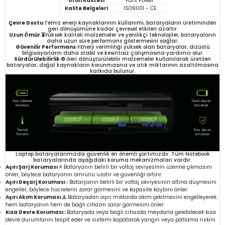
Ürün Kalitesi
Pars Power
Kalite Belgeleri
ISO9001 - CE
Çevre Dostu
Temiz enerji kaynaklarının kullanımı, bataryaların üretiminden
geri dönüşümüne kadar çevresel etkileri azaltır.
Uzun Ömür ⏳
Yüksek kaliteli malzemeler ve yenilikçi teknolojiler, bataryaların
daha uzun süre performans göstermesini sağlar.
Güvenilir Performans ⚡
Enerji verimliliği yüksek olan bataryalar, dizüstü
bilgisayarların daha stabil ve kesintisiz çalışmasına yardımcı olur.
Sürdürülebilirlik ♻️
Geri dönüştürülebilir malzemeler kullanılarak üretilen
bataryalar, doğal kaynakların korunmasına ve atık miktarının azaltılmasına
katkıda bulunur.
Laptop bataryalarımızda güvenlik en önemli şartımızdır. Tüm Notebook
bataryalarında aşağıdaki koruma mekanizmaları vardır:
Aşırı Şarj Koruması ⚡
Bataryanın belirli bir voltaj seviyesinin üzerine çıkmasını
önler, böylece bataryanın ömrünü uzatır ve güvenliği artırır.
Aşırı Deşarj Koruması :
Bataryanın belirli bir voltaj seviyesinin altına düşmesini
engeller, böylece hücrelerin zarar görmesini ve kapasite kaybını önler.
Aşırı Akım Koruması ⚠️
Bataryadan aşırı miktarda akım çekilmesini engelleyerek
hem bataryanın hem de bağlı cihazın zarar görmesini önler.
Kısa Devre Koruması :
Bataryada veya bağlı cihazda meydana gelebilecek kısa
devre durumlarını tespit eder ve sistemi kapatarak yangın veya patlama riskini