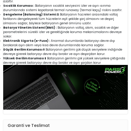
azaltır.
Sıcaklık Koruması :
Bataryanın sıcaklık seviyesini izler ve aşırı ısınma
durumlarında sistemi kapatarak termal runaway (termal kaçış) riskini azaltır.
Dengeleme (Balancing) Sistemi ⚖️
Bataryanın hücreleri arasındaki voltaj
farklarını dengeleyerek tüm hücrelerin eşit şekilde şarj olmasını ve deşarj
olmasını sağlar, böylece bataryanın genel ömrünü uzatır.
Batarya Yönetim Sistemi (BMS) :
Bataryanın voltaj, akım, sıcaklık ve diğer
parametrelerini sürekli izler ve gerektiğinde koruma mekanizmalarını devreye
sokar.
Elektronik Sigorta (e-Fuse) :
Anormal durumlarda bataryayı devre dışı
bırakarak aşırı akım veya kısa devre durumlarında koruma sağlar.
Düşük Gerilim Koruması ⬇️
Bataryanın gerilimi çok düşük seviyelere indiğinde
devreye girerek bataryayı devre dışı bırakır ve aşırı deşarjdan korur.
Yüksek Gerilim Koruması ⬆️
Bataryanın gerilimi çok yüksek seviyelere çıktığında
devreye girerek bataryayı devre dışı bırakır ve aşırı şarjdan korur
Garanti ve Teslimat