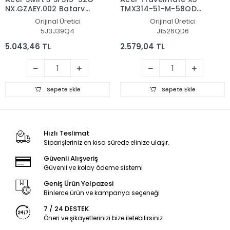
NX.GZAEY.002 Batarya
TMX314-51-M-58QD
- Pil
NX.VJVEG.001 Batarya
Orijinal Üretici
Orijinal Üretici
- Pil
5J3J39Q4
J1526QD6
5.043,46 TL
2.579,04 TL
Sepete Ekle
Sepete Ekle
Hızlı Teslimat
Siparişleriniz en kısa sürede elinize ulaşır.
Güvenli Alışveriş
Güvenli ve kolay ödeme sistemi
Geniş Ürün Yelpazesi
Binlerce ürün ve kampanya seçeneği
7 / 24 DESTEK
Öneri ve şikayetlerinizi bize iletebilirsiniz.