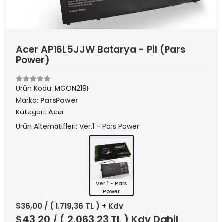
Acer AP16L5JJW Batarya - Pil (Pars
Power)
Ürün Kodu:
MGON219F
Marka:
ParsPower
Kategori:
Acer
Ürün Alternatifleri: Ver.1 - Pars Power
Ver.1 - Pars
Power
$36,00
/ ( 1.719,36 TL ) + Kdv
$43,20
/ ( 2.063,23 TL ) Kdv Dahil