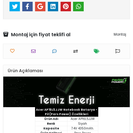
Montaj için fiyat teklifi al
Montaj
Ürün Açıklaması
Acer AP16L5JJW Notebook Batarya -
Pil (Pars Power) Özellikleri
Ürün Adı
Acer AP16L5JJW
Renk
Siyah
Kapasite
7.4V 4350mAh.