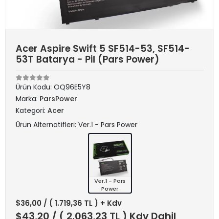
Acer Aspire Swift 5 SF514-53, SF514-
53T Batarya - Pil (Pars Power)
Ürün Kodu:
OQ96E5Y8
Marka:
ParsPower
Kategori:
Acer
Ürün Alternatifleri: Ver.1 - Pars Power
Ver.1 - Pars
Power
$36,00
/ ( 1.719,36 TL ) + Kdv
$43,20
/ ( 2.063,23 TL ) Kdv Dahil