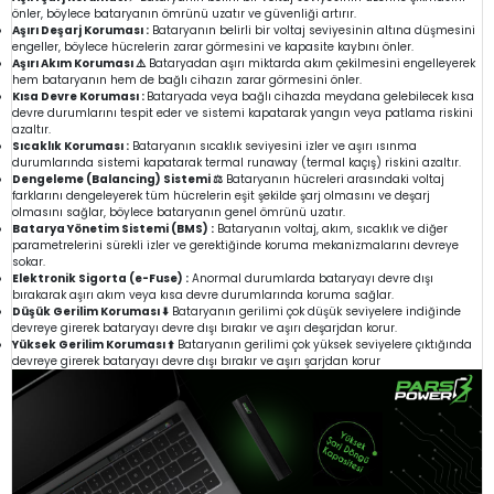
önler, böylece bataryanın ömrünü uzatır ve güvenliği artırır.
Aşırı Deşarj Koruması :
Bataryanın belirli bir voltaj seviyesinin altına düşmesini
engeller, böylece hücrelerin zarar görmesini ve kapasite kaybını önler.
Aşırı Akım Koruması ⚠️
Bataryadan aşırı miktarda akım çekilmesini engelleyerek
hem bataryanın hem de bağlı cihazın zarar görmesini önler.
Kısa Devre Koruması :
Bataryada veya bağlı cihazda meydana gelebilecek kısa
devre durumlarını tespit eder ve sistemi kapatarak yangın veya patlama riskini
azaltır.
Sıcaklık Koruması :
Bataryanın sıcaklık seviyesini izler ve aşırı ısınma
durumlarında sistemi kapatarak termal runaway (termal kaçış) riskini azaltır.
Dengeleme (Balancing) Sistemi ⚖️
Bataryanın hücreleri arasındaki voltaj
farklarını dengeleyerek tüm hücrelerin eşit şekilde şarj olmasını ve deşarj
olmasını sağlar, böylece bataryanın genel ömrünü uzatır.
Batarya Yönetim Sistemi (BMS) :
Bataryanın voltaj, akım, sıcaklık ve diğer
parametrelerini sürekli izler ve gerektiğinde koruma mekanizmalarını devreye
sokar.
Elektronik Sigorta (e-Fuse) :
Anormal durumlarda bataryayı devre dışı
bırakarak aşırı akım veya kısa devre durumlarında koruma sağlar.
Düşük Gerilim Koruması ⬇️
Bataryanın gerilimi çok düşük seviyelere indiğinde
devreye girerek bataryayı devre dışı bırakır ve aşırı deşarjdan korur.
Yüksek Gerilim Koruması ⬆️
Bataryanın gerilimi çok yüksek seviyelere çıktığında
devreye girerek bataryayı devre dışı bırakır ve aşırı şarjdan korur