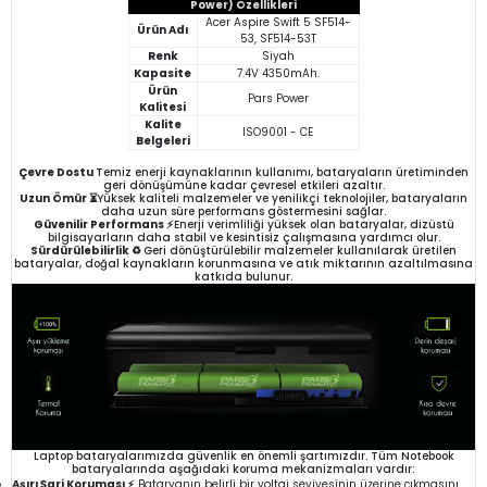
Power) Özellikleri
Acer Aspire Swift 5 SF514-
Ürün Adı
53, SF514-53T
Renk
Siyah
Kapasite
7.4V 4350mAh.
Ürün
Pars Power
Kalitesi
Kalite
ISO9001 - CE
Belgeleri
Çevre Dostu
Temiz enerji kaynaklarının kullanımı, bataryaların üretiminden
geri dönüşümüne kadar çevresel etkileri azaltır.
Uzun Ömür ⏳
Yüksek kaliteli malzemeler ve yenilikçi teknolojiler, bataryaların
daha uzun süre performans göstermesini sağlar.
Güvenilir Performans ⚡
Enerji verimliliği yüksek olan bataryalar, dizüstü
bilgisayarların daha stabil ve kesintisiz çalışmasına yardımcı olur.
Sürdürülebilirlik ♻️
Geri dönüştürülebilir malzemeler kullanılarak üretilen
bataryalar, doğal kaynakların korunmasına ve atık miktarının azaltılmasına
katkıda bulunur.
Laptop bataryalarımızda güvenlik en önemli şartımızdır. Tüm Notebook
bataryalarında aşağıdaki koruma mekanizmaları vardır:
Aşırı Şarj Koruması ⚡
Bataryanın belirli bir voltaj seviyesinin üzerine çıkmasını