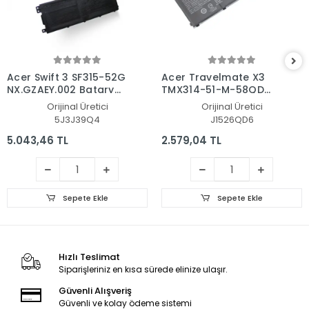
Acer Swift 3 SF315-52G
Acer Travelmate X3
NX.GZAEY.002 Batarya
TMX314-51-M-58QD
- Pil
NX.VJVEG.001 Batarya
Orijinal Üretici
Orijinal Üretici
- Pil
5J3J39Q4
J1526QD6
5.043,46 TL
2.579,04 TL
Sepete Ekle
Sepete Ekle
Hızlı Teslimat
Siparişleriniz en kısa sürede elinize ulaşır.
Güvenli Alışveriş
Güvenli ve kolay ödeme sistemi