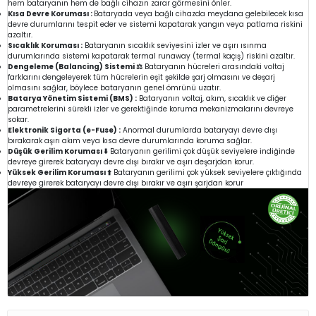
hem bataryanın hem de bağlı cihazın zarar görmesini önler.
Kısa Devre Koruması :
Bataryada veya bağlı cihazda meydana gelebilecek kısa
devre durumlarını tespit eder ve sistemi kapatarak yangın veya patlama riskini
azaltır.
Sıcaklık Koruması :
Bataryanın sıcaklık seviyesini izler ve aşırı ısınma
durumlarında sistemi kapatarak termal runaway (termal kaçış) riskini azaltır.
Dengeleme (Balancing) Sistemi ⚖️
Bataryanın hücreleri arasındaki voltaj
farklarını dengeleyerek tüm hücrelerin eşit şekilde şarj olmasını ve deşarj
olmasını sağlar, böylece bataryanın genel ömrünü uzatır.
Batarya Yönetim Sistemi (BMS) :
Bataryanın voltaj, akım, sıcaklık ve diğer
parametrelerini sürekli izler ve gerektiğinde koruma mekanizmalarını devreye
sokar.
Elektronik Sigorta (e-Fuse) :
Anormal durumlarda bataryayı devre dışı
bırakarak aşırı akım veya kısa devre durumlarında koruma sağlar.
Düşük Gerilim Koruması ⬇️
Bataryanın gerilimi çok düşük seviyelere indiğinde
devreye girerek bataryayı devre dışı bırakır ve aşırı deşarjdan korur.
Yüksek Gerilim Koruması ⬆️
Bataryanın gerilimi çok yüksek seviyelere çıktığında
devreye girerek bataryayı devre dışı bırakır ve aşırı şarjdan korur