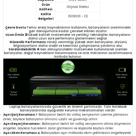
Ürün
Orijinal Üretici
Kalitesi
Kalite
ISO9001 - CE
Belgeleri
Çevre Dostu
Temiz enerji kaynaklarının kullanımı, bataryaların üretiminden
geri dönüşümüne kadar çevresel etkileri azaltır.
Uzun Ömür ⏳
Yüksek kaliteli malzemeler ve yenilikçi teknolojiler, bataryaların
daha uzun süre performans göstermesini sağlar.
Güvenilir Performans ⚡
Enerji verimliliği yüksek olan bataryalar, dizüstü
bilgisayarların daha stabil ve kesintisiz çalışmasına yardımcı olur.
Sürdürülebilirlik ♻️
Geri dönüştürülebilir malzemeler kullanılarak üretilen
bataryalar, doğal kaynakların korunmasına ve atık miktarının azaltılmasına
katkıda bulunur.
Laptop bataryalarımızda güvenlik en önemli şartımızdır. Tüm Notebook
bataryalarında aşağıdaki koruma mekanizmaları vardır:
Aşırı Şarj Koruması ⚡
Bataryanın belirli bir voltaj seviyesinin üzerine çıkmasını
önler, böylece bataryanın ömrünü uzatır ve güvenliği artırır.
Aşırı Deşarj Koruması :
Bataryanın belirli bir voltaj seviyesinin altına düşmesini
engeller, böylece hücrelerin zarar görmesini ve kapasite kaybını önler.
Aşırı Akım Koruması ⚠️
Bataryadan aşırı miktarda akım çekilmesini engelleyerek