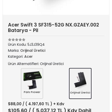
Acer Swift 3 SF315-52G NX.GZAEY.002
Batarya - Pil
Ürün Kodu:
5J3J39Q4
Marka:
Orijinal Üretici
Kategori:
Acer
Ürün Alternatifleri: Orijinal Üretici
Pars Pıower
Orijinal Üretici
$88,00
/ ( 4.197,60 TL ) + Kdv
$105,60
/ ( 5.037,12 TL ) Kdv Dahil