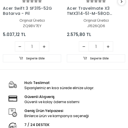
Acer Swift 3 SF315-52G
Acer Travelmate X3
Batarya - Pil
TMX314-51-M-58QD
NX.VJVEG.001 Batarya
Orijinal Üretici
Orijinal Üretici
- Pil
ZQ9BV7EY
J1526QD6
5.037,12 TL
2.575,80 TL
Sepete Ekle
Sepete Ekle
Hızlı Teslimat
Siparişleriniz en kısa sürede elinize ulaşır.
Güvenli Alışveriş
Güvenli ve kolay ödeme sistemi
Geniş Ürün Yelpazesi
Binlerce ürün ve kampanya seçeneği
7 / 24 DESTEK