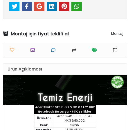
Montaj için fiyat teklifi al
Montaj
Ürün Açıklaması
Acer Swift 3 SF315-52G NX.GZAEY.002
Notebook Batarya - Pil Özellikleri
Acer Swift 3 SF315-52G
Ürün Adı
NX.GZAEY.002
Renk
Siyah
Kapasite
15.2V 48Wh.