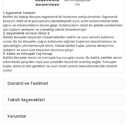
Klavye Durumu
Yeni Ambalajında
Garanti Süresi
1 Yıl
1. Ergonomik Tasarım
Kaliteli bir laptop klavyesi ergonomik bir tasarıma sahip olmalıdır. Ergonomik
tasarım, bilek ve el pozisyonunu destekleyerek uzun süreli kullanımlarda bilek
ağrısı ve rahatsızlıkların önüne geçer. Kullanıcıların rahat bir şekilde yazabilmesi
için tuşların yerleşimi ve yüksekliği özenle tasarlanmıştır.
2. Dayanıklılık ve Uzun Ömür ⏳
Kaliteli klavyeler dayanıklı malzemelerden üretilir ve uzun ömürlü kullanım
sunar. Bu tür klavyeler, yoğun kullanıma rağmen tuşlarının bozulmaması ve
işlevselliğini yitirmemesiyle bilinir. Yüksek kaliteli tuşlar, yazma deneyimini
iyileştirir ve uzun süre boyunca sorunsuz çalışır.
3. Sessiz ve Yumuşak Tuş Vuruşu
Kaliteli klavyeler sessiz ve yumuşak tuş vuruşları sunar. Bu özellik, özellikle sessiz
ortamlarda çalışırken veya yazı yazarken büyük bir avantaj sağlar. Yumuşak
tuşlar, daha az efor gerektirir ve uzun süreli yazma seanslarında bile rahatlık
sunar.
Garanti ve Teslimat
Taksit Seçenekleri
Yorumlar