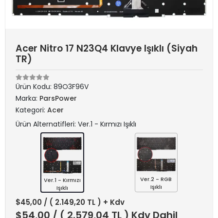
Acer Nitro 17 N23Q4 Klavye Işıklı (Siyah
TR)
Ürün Kodu:
89O3F96V
Marka:
ParsPower
Kategori:
Acer
Ürün Alternatifleri: Ver.1 - Kırmızı Işıklı
Ver.2 - RGB
Ver.1 - Kırmızı
Işıklı
Işıklı
$45,00
/ ( 2.149,20 TL ) + Kdv
$54,00
/ ( 2.579,04 TL ) Kdv Dahil