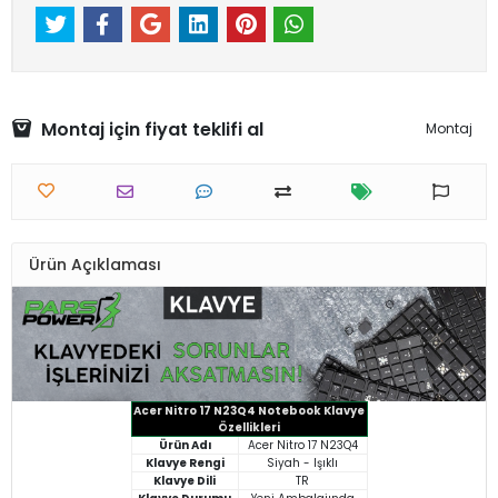
Montaj için fiyat teklifi al
Montaj
Ürün Açıklaması
Acer Nitro 17 N23Q4 Notebook Klavye
Özellikleri
Ürün Adı
Acer Nitro 17 N23Q4
Klavye Rengi
Siyah - Işıklı
Klavye Dili
TR