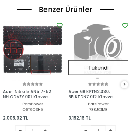
Benzer Ürünler
Tükendi
Acer Nitro 5 AN517-52
Acer 6B.KFTN2.030,
NH.QDVEY.001 Klavye
6B.KTDN7.012 Klavye
Işıklı (Siyah TR)
Işıklı (Siyah TR)
ParsPower
ParsPower
Q6T9Q3H5
788JC1MB
2.005,92 TL
3.152,16 TL