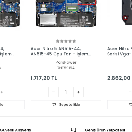
4,
Acer Nitro 5 AN515-44,
Acer Nitro 
İşlemci
AN515-45 Cpu Fan - İşlemci
Serisi Vga
Fanı Ver.2
Kartı Fanı
ParsPower
C
7NT5915A
1.717,20 TL
2.862,00 
le
Sepete Ekle
Güvenli Alışveriş
Geniş Ürün Yelpazesi