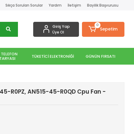
Sıkça Sorulan Sorular
Yardım
İletişim
Bayilik Başvurusu
0
Giriş Yap
Sepetim
Üye Ol
 TELEFON
TÜKETİCİ ELEKTRONİĞİ
GÜNÜN FIRSATI
TARYASI
5-45-R0PZ, AN515-45-R0QD Cpu Fan -