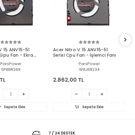
V 15 ANV15-51
Acer Nitro V 15 ANV15-51
A
-Gpu Fan - Ekran
Serisi Cpu Fan - İşlemci Fanı
F
ParsPower
ParsPower
5PBBR269
W8J68234
TL
2.862,00 TL
2
Sepete Ekle
Sepete Ekle
7 / 24 DESTEK