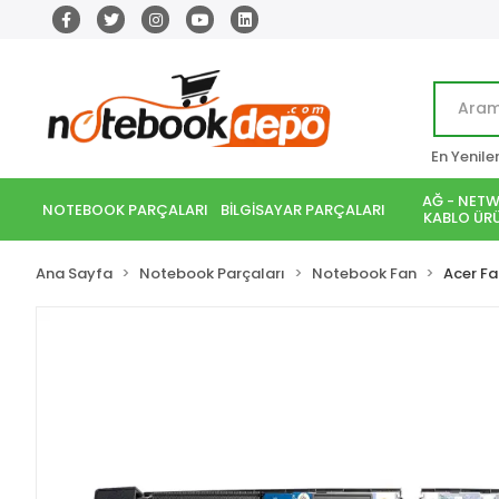
En Yenile
AĞ - NETW
NOTEBOOK PARÇALARI
BİLGİSAYAR PARÇALARI
KABLO ÜRÜ
Ana Sayfa
Notebook Parçaları
Notebook Fan
Acer Fa