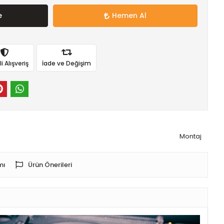
e
Hemen Al
 Alışveriş
İade ve Değişim
Montaj
mı
Ürün Önerileri