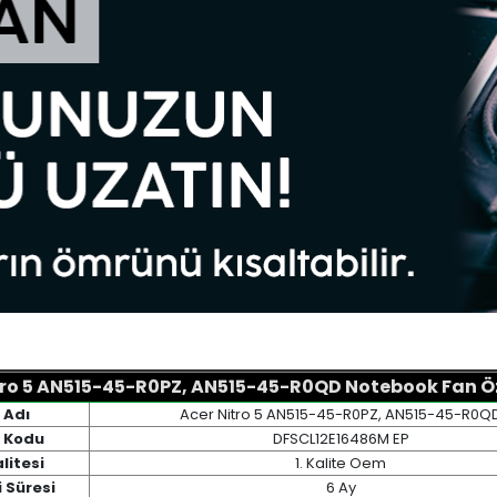
tro 5 AN515-45-R0PZ, AN515-45-R0QD Notebook Fan Öze
 Adı
Acer Nitro 5 AN515-45-R0PZ, AN515-45-R0Q
 Kodu
DFSCL12E16486M EP
litesi
1. Kalite Oem
 Süresi
6 Ay