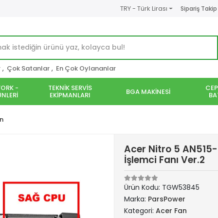
TRY - Türk Lirası
Sipariş Takip
r
,
Çok Satanlar
,
En Çok Oylananlar
ORK -
TEKNİK SERVİS
CEP
BGA MAKİNESİ
NLERİ
EKİPMANLARI
BA
n
Acer Nitro 5 AN51
İşlemci Fanı Ver.2
Ürün Kodu:
TGW53845
Marka:
ParsPower
Kategori:
Acer Fan