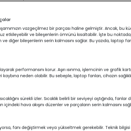
çalar
 yaşamımızın vazgeçilmez bir parçası haline gelmiştir. Ancak, bu k
etkileyebilir ve bileşenlerin ömrünü kısaltabilir. İşte bu noktada,
ın ve diğer bileşenlerin serin kalmasını sağlar. Bu yazıda, laptop f
yarak performansını korur. Aşırı ısınma, işlemcinin ve grafik kartı
 kaybına neden olabilir. Bu sebeple, laptop fanları, cihazın sağlıklı 
sıcaklığını sürekli izler. Sıcaklık belirli bir seviyeyi aştığında, fan
n içindeki hava akışını düzenler ve parçaların serin kalmasını sağl
rsa, fanı değiştirmek veya yükseltmek gerekebilir. Teknik bilgisi ol