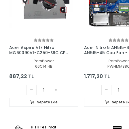
Acer Aspire V17 Nitro
Acer Nitro 5 AN515-4
MG60090V1-C250-S9C CPU
AN515-45 Cpu Fan - 
Fan - İşlemci Fanı
Fanı Ver.2
ParsPower
ParsPower
66C1414B
PWHMM88
887,22 TL
1.717,20 TL
Sepete Ekle
Sepete Ek
Hızlı Teslimat