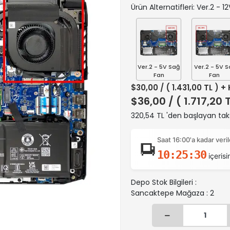
Ürün Alternatifleri: Ver.2 - 
Ver.2 - 5V Sağ
Ver.2 - 5V S
Fan
Fan
$30,00
/ ( 1.431,00 TL ) +
$36,00
/ ( 1.717,20 
320,54 TL 'den başlayan taks
Saat 16:00'a kadar ver
10:25:29
içerisi
Depo Stok Bilgileri :
Sancaktepe Mağaza : 2