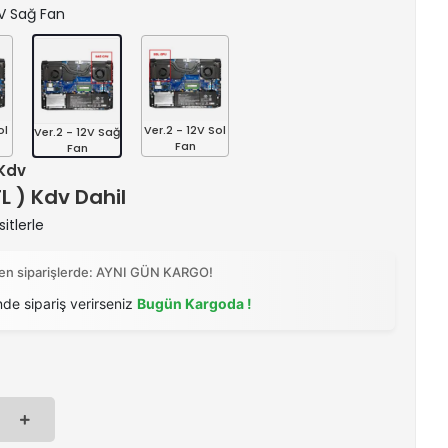
12V Sağ Fan
ol
Ver.2 - 12V Sol
Ver.2 - 12V Sağ
Fan
Fan
 Kdv
TL ) Kdv Dahil
itlerle
ilen siparişlerde: AYNI GÜN KARGO!
nde sipariş verirseniz
Bugün Kargoda !