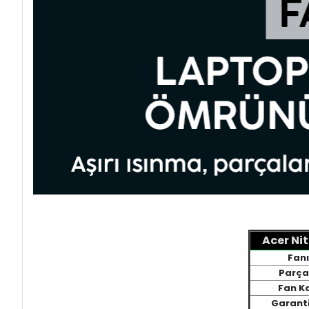
Acer Ni
Fanı
Parça
Fan Ka
Garanti