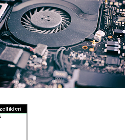
llikleri
D