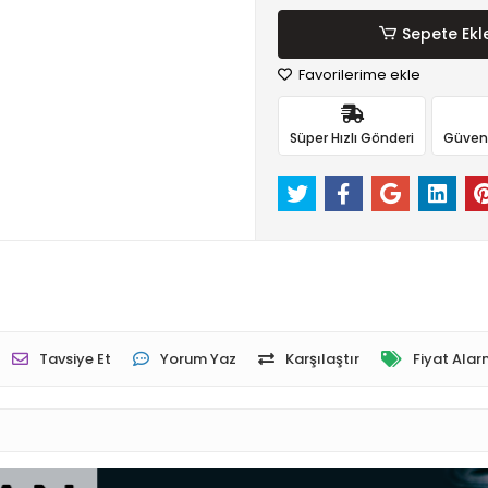
Sepete Ekl
Favorilerime ekle
Süper Hızlı Gönderi
Güvenli
Tavsiye Et
Yorum Yaz
Karşılaştır
Fiyat Alar