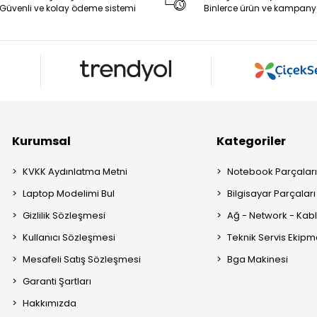
Güvenli ve kolay ödeme sistemi
Binlerce ürün ve kampany
Kurumsal
Kategoriler
KVKK Aydınlatma Metni
Notebook Parçalar
Laptop Modelimi Bul
Bilgisayar Parçaları
Gizlilik Sözleşmesi
Ağ - Network - Kabl
Kullanıcı Sözleşmesi
Teknik Servis Ekipm
Mesafeli Satış Sözleşmesi
Bga Makinesi
Garanti Şartları
Hakkımızda