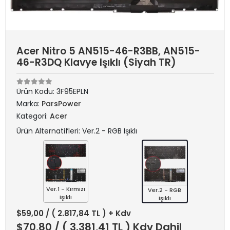
Acer Nitro 5 AN515-46-R3BB, AN515-
46-R3DQ Klavye Işıklı (Siyah TR)
Ürün Kodu:
3F95EPLN
Marka:
ParsPower
Kategori:
Acer
Ürün Alternatifleri: Ver.2 - RGB Işıklı
Ver.1 - Kırmızı
Ver.2 - RGB
Işıklı
Işıklı
$59,00
/ ( 2.817,84 TL ) + Kdv
$70,80
/ ( 3.381,41 TL ) Kdv Dahil