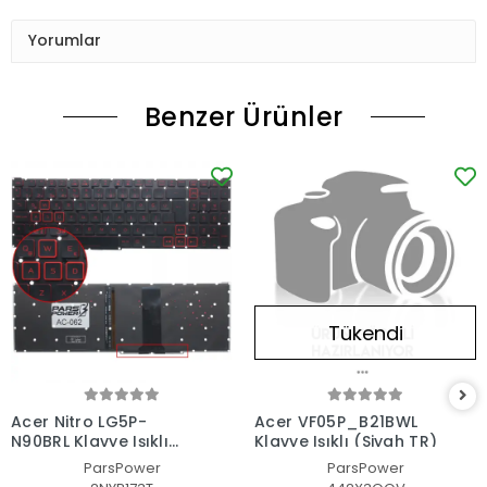
Yorumlar
Benzer Ürünler
Tükendi
Acer Nitro LG5P-
Acer VF05P_B21BWL
N90BRL Klavye Işıklı
Klavye Işıklı (Siyah TR)
(Siyah TR)
ParsPower
ParsPower