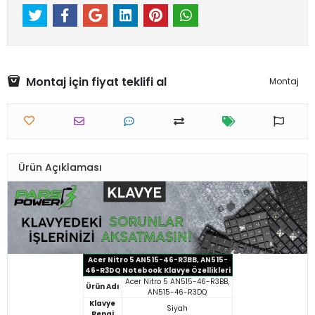
Montaj için fiyat teklifi al
Montaj
Ürün Açıklaması
Acer Nitro 5 AN515-46-R3BB, AN515-
46-R3DQ Notebook Klavye Özellikleri
Acer Nitro 5 AN515-46-R3BB,
Ürün Adı
AN515-46-R3DQ
Klavye
Siyah
Rengi