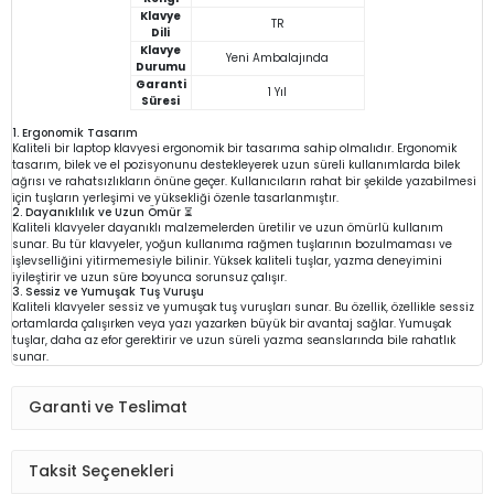
Klavye
TR
Dili
Klavye
Yeni Ambalajında
Durumu
Garanti
1 Yıl
Süresi
1. Ergonomik Tasarım
Kaliteli bir laptop klavyesi ergonomik bir tasarıma sahip olmalıdır. Ergonomik
tasarım, bilek ve el pozisyonunu destekleyerek uzun süreli kullanımlarda bilek
ağrısı ve rahatsızlıkların önüne geçer. Kullanıcıların rahat bir şekilde yazabilmesi
için tuşların yerleşimi ve yüksekliği özenle tasarlanmıştır.
2. Dayanıklılık ve Uzun Ömür ⏳
Kaliteli klavyeler dayanıklı malzemelerden üretilir ve uzun ömürlü kullanım
sunar. Bu tür klavyeler, yoğun kullanıma rağmen tuşlarının bozulmaması ve
işlevselliğini yitirmemesiyle bilinir. Yüksek kaliteli tuşlar, yazma deneyimini
iyileştirir ve uzun süre boyunca sorunsuz çalışır.
3. Sessiz ve Yumuşak Tuş Vuruşu
Kaliteli klavyeler sessiz ve yumuşak tuş vuruşları sunar. Bu özellik, özellikle sessiz
ortamlarda çalışırken veya yazı yazarken büyük bir avantaj sağlar. Yumuşak
tuşlar, daha az efor gerektirir ve uzun süreli yazma seanslarında bile rahatlık
sunar.
Garanti ve Teslimat
Taksit Seçenekleri